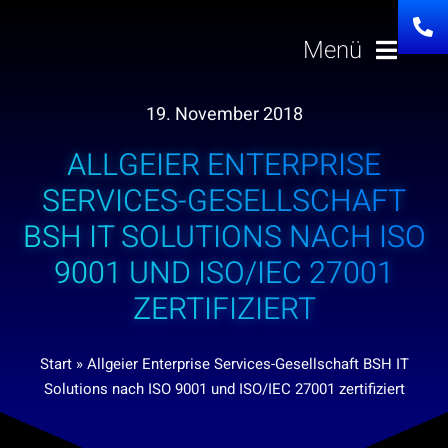
Zum
Inhalt
Menü
springen
19. November 2018
Lösungen
ALLGEIER ENTERPRISE
Über uns
SERVICES-GESELLSCHAFT
BSH IT SOLUTIONS NACH ISO
Investor Relation
9001 UND ISO/IEC 27001
ZERTIFIZIERT
Karriere
Start
»
Allgeier Enterprise Services-Gesellschaft BSH IT
News
Solutions nach ISO 9001 und ISO/IEC 27001 zertifiziert