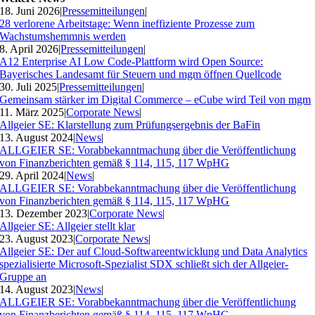
18. Juni 2026
|
Pressemitteilungen
|
28 verlorene Arbeitstage: Wenn ineffiziente Prozesse zum
Wachstumshemmnis werden
8. April 2026
|
Pressemitteilungen
|
A12 Enterprise AI Low Code-Plattform wird Open Source:
Bayerisches Landesamt für Steuern und mgm öffnen Quellcode
30. Juli 2025
|
Pressemitteilungen
|
Gemeinsam stärker im Digital Commerce – eCube wird Teil von mgm
11. März 2025
|
Corporate News
|
Allgeier SE: Klarstellung zum Prüfungsergebnis der BaFin
13. August 2024
|
News
|
ALLGEIER SE: Vorabbekanntmachung über die Veröffentlichung
von Finanzberichten gemäß § 114, 115, 117 WpHG
29. April 2024
|
News
|
ALLGEIER SE: Vorabbekanntmachung über die Veröffentlichung
von Finanzberichten gemäß § 114, 115, 117 WpHG
13. Dezember 2023
|
Corporate News
|
Allgeier SE: Allgeier stellt klar
23. August 2023
|
Corporate News
|
Allgeier SE: Der auf Cloud-Softwareentwicklung und Data Analytics
spezialisierte Microsoft-Spezialist SDX schließt sich der Allgeier-
Gruppe an
14. August 2023
|
News
|
ALLGEIER SE: Vorabbekanntmachung über die Veröffentlichung
von Finanzberichten gemäß § 114, 115, 117 WpHG