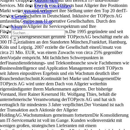
Allgeier Gruppe fokussiert sich auf den Bereich IT- undPersonal-
Management
Services. Mit dem Erwerb von TOPjects baut Allgeier ihre Positionim
ESG & Compliance
Markt weiter aus und verbessert ihre Stellung unter den Top 20 derIT-
Aktienrückkauf
Service Gesellschaften in Deutschland. Inklusive der TOPjects AG
Karriere
umfasstdie Gruppe nun 11 operative Gesellschaften. Durch den
Stellenangebote
Erwerb konnteAllgeier ihr Servicespektrum und Ihre
News
Flächenabdeckung weiter vergrößern.Die 1995 gegründete und seit
Suche
2001 als Aktiengesellschaft geführte TOPjectsAG beschäftigt mehr als
nach:
300 IT-Spezialisten an den Standorten München,Frankfurt, Hamburg,
Köln und Leipzig. 2007 erzielte die Gesellschaft einenUmsatz von
circa 21 Mio. EUR, was einem Zuwachs von circa 25% gegenüber
demVorjahr entspricht. Mit fachlichen Schwerpunkten in
derFinanzdienstleistungs- und Telekombranche sowie Fachthemen wie
BusinessIntelligence und Application Management erzielt TOPjects
seit Jahren einpositives Ergebnis und ein Wachstum deutlich über
Branchendurchschnitt.Kontinuität bei Marke und ManagementDie
TOPjects AG wird unter dem Dach von Allgeier weiterhin
eigenständigunter ihrem Markennamen agieren. Der bisherige
Vorstand, Herr Rainer Keserund Hr. Wolfgang Thies, behält die
unternehmerische Verantwortung derTOPjects AG und hat sich
vertraglich für mindestens 3 Jahre verpflichtet.Der Vorstand ist nach
der Transaktion auch Aktionär der Allgeier
HoldingAG.Wachstumskurs gemeinsam fortsetzenDie Konsolidierung
am IT-Servicemarkt ist voll im Gange. Kunden wollenverstärkt mit
wenigen großen, strategischen Lieferanten mit einem