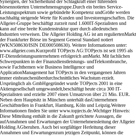
Synergien, der Sicherheitund der Schlagkraft einer führenden
börsennotierten Unternehmensgruppe.Durch ein breites Service-
Leistungsspektrum sowie gebündelte Kompetenz undGröße werden
nachhaltig steigende Werte für Kunden und Investorengeschaffen. Die
Allgeier-Gruppe beschäftigt zurzeit rund 1.600IT-Spezialisten und
kann auf eine breite Kundenstruktur quer durch alledeutschen
Industrien verweisen. Die Allgeier Holding AG ist am reguliertenMark
der Frankfurter Börse im Segment General Standard notiert
(WKN508630/ISIN DE000508630). Weitere Informationen unter:
www.allgeier.com.Kurzprofil TOPjects AG:TOPjects ist seit 1995 als
IT-Dienstleistungsunternehmen erfolgreich amMarkt. Mit fachlichen
Schwerpunkten in der Finanzdienstleistungs- undTelekombranche,
sowie Fachthemen wie Business Intelligence und
ApplicationManagement hat TOPjects in den vergangenen Jahren
immer einbranchenüberdurchschnittliches Wachstum erzielt.
Ursprünglich als GmbHgegründet wurde TOPjects 2001 in eine
Aktiengesellschaft umgewandelt,beschäftigt heute circa 300 IT-
Spezialisten und erzielte 2007 einen Umsatzvon über 21 Mio. EUR.
Neben dem Hauptsitz in München unterhält dasUnternehmen
Geschäftstellen in Frankfurt, Hamburg, Köln und Leipzig.Weitere
Informationen finden Sie unter www.topjects.de.Wichtiger Hinweis:
Diese Mitteilung enthält in die Zukunft gerichtete Aussagen, die
aufAnnahmen und Erwartungen der Unternehmensleitung der Allgeier
Holding AGberuhen. Auch bei sorgfältiger Herleitung dieser
Annahmen und Erwartungenzum jetzigen Zeitpunkt, können die