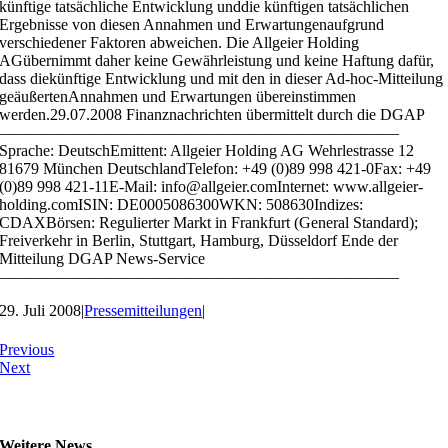
künftige tatsächliche Entwicklung unddie künftigen tatsächlichen
Ergebnisse von diesen Annahmen und Erwartungenaufgrund
verschiedener Faktoren abweichen. Die Allgeier Holding
AGübernimmt daher keine Gewährleistung und keine Haftung dafür,
dass diekünftige Entwicklung und mit den in dieser Ad-hoc-Mitteilung
geäußertenAnnahmen und Erwartungen übereinstimmen
werden.29.07.2008 Finanznachrichten übermittelt durch die DGAP
—————————————————————————
Sprache: DeutschEmittent: Allgeier Holding AG Wehrlestrasse 12
81679 München DeutschlandTelefon: +49 (0)89 998 421-0Fax: +49
(0)89 998 421-11E-Mail: info@allgeier.comInternet: www.allgeier-
holding.comISIN: DE0005086300WKN: 508630Indizes:
CDAXBörsen: Regulierter Markt in Frankfurt (General Standard);
Freiverkehr in Berlin, Stuttgart, Hamburg, Düsseldorf Ende der
Mitteilung DGAP News-Service
—————————————————————————
29. Juli 2008
|
Pressemitteilungen
|
Previous
Next
Weitere News