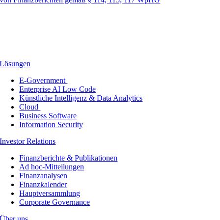
Lösungen
E-Government
Enterprise AI Low Code
Künstliche Intelligenz & Data Analytics
Cloud
Business Software
Information Security
Investor Relations
Finanzberichte & Publikationen
Ad hoc-Mitteilungen
Finanzanalysen
Finanzkalender
Hauptversammlung
Corporate Governance
Über uns