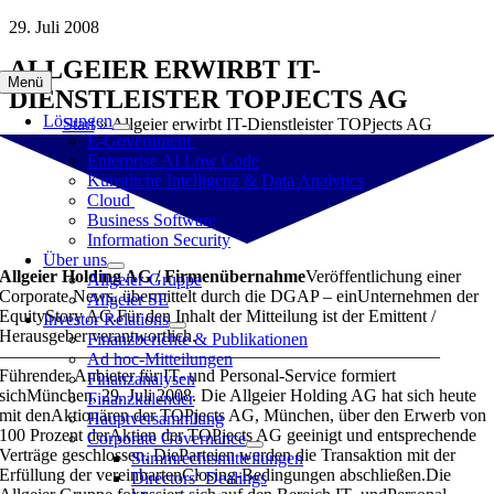
Zum
29. Juli 2008
Inhalt
ALLGEIER ERWIRBT IT-
springen
Menü
DIENSTLEISTER TOPJECTS AG
Lösungen
Start
»
Allgeier erwirbt IT-Dienstleister TOPjects AG
E-Government
Enterprise AI Low Code
Künstliche Intelligenz & Data Analytics
Cloud
Business Software
Information Security
Über uns
Allgeier Holding AG / Firmenübernahme
Veröffentlichung einer
Allgeier-Gruppe
Corporate News, übermittelt durch die DGAP – einUnternehmen der
Allgeier SE
EquityStory AG.Für den Inhalt der Mitteilung ist der Emittent /
Investor Relations
Herausgeber verantwortlich.
Finanzberichte & Publikationen
—————————————————————————
Ad hoc-Mitteilungen
Führender Anbieter für IT- und Personal-Service formiert
Finanzanalysen
sichMünchen, 29. Juli 2008. Die Allgeier Holding AG hat sich heute
Finanzkalender
mit denAktionären der TOPjects AG, München, über den Erwerb von
Hauptversammlung
100 Prozent derAktien der TOPjects AG geeinigt und entsprechende
Corporate Governance
Verträge geschlossen. DieParteien werden die Transaktion mit der
Stimmrechtsmitteilungen
Erfüllung der vereinbartenClosing-Bedingungen abschließen.Die
Directors‘ Dealings