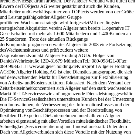
breitenServicespektrum arbeiten. Der Allgeier Verbund wird durch den
Erwerb derTOPjects AG weiter gestärkt und auch die Kunden,
Mitarbeiter undGeschäftspartner von TOPjects werden von der Größe
und Leistungsfähigkeitder Allgeier Gruppe
profitieren.Wachstumsstrategie wird fortgesetztMit der jüngsten
strategischen Akquisition vereint Allgeier nun bereits 11operative IT
Gesellschaften mit mehr als 1.600 Mitarbeitern und 1.400Kunden an
25 Standorten. Trotz des aktuellen Rückgangs
derKonjunkturprognosen erwartet Allgeier für 2008 eine Fortsetzung
desWachstumskurses und prüft zudem weitere
Akquisitionen.Kontakt:Allgeier Holding AGDr. Holger von
DanielsWehrlestraße 12D-81679 MünchenTel.: 089-998421-0Fax:
089-998421-11www.allgeier-holding.deKurzprofil Allgeier Holding
AG:Die Allgeier Holding AG ist eine Dienstleistungsgruppe, die sich
auf denwachsenden Markt für Dienstleistungen zur Flexibilisierung
von Arbeits- undKostenstrukturen fokussiert. Nach dem Verkauf der
Zeitarbeitseinheitkonzentriert sich Allgeier auf den stark wachsenden
Markt für IT-Servicessowie auf angrenzende Dienstleistungsgeschäfte.
Die IT-ServiceGesellschaften unterstützen Kunden bei der Umsetzung
von Innovationen, derVerbesserung des Informationsflusses und der
Optimierung vonGeschäftsprozessen und der Bereitstellung von
flexiblen IT-Experten. DieUnternehmen innerhalb von Allgeier
arbeiten eigenständig mit allenVorteilen mittelständischer Flexibilität,
Schnelligkeit,Serviceorientierung und Innovationskraft. Unter dem
Dach von Allgeierverbinden sich diese Vorteile mit der Nutzung von