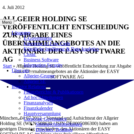
Zum
4. Juli 2012
Inhalt
ALLGEIER HOLDING SE
springen
Menü
VERÖFFENTLICHT ENTSCHEIDUNG
Lösungen
ZUR ABGABE EINES
E-Government
ÜBERNAHMEANGEBOTES AN DIE
Enterprise AI Low Code
Künstliche Intelligenz & Data Analytics
AKTIONÄRE DER EASY SOFTWARE
Cloud
AG
Business Software
Information Security
Start
»
Allgeier Holding SE veröffentlicht Entscheidung zur Abgabe
Über uns
eines Übernahmeangebotes an die Aktionäre der EASY
Allgeier-Gruppe
SOFTWARE AG
Allgeier SE
Investor Relations
Finanzberichte & Publikationen
Ad hoc-Mitteilungen
Finanzanalysen
Finanzkalender
Hauptversammlung
München, 04.07.2012 – Vorstand und Aufsichtsrat der Allgeier
Corporate Governance
Holding SE (WKN 508630 / ISIN DE0005086300) haben am
Stimmrechtsmitteilungen
gestrigen Dienstag entschieden, den Aktionären der EASY
Directors‘ Dealings