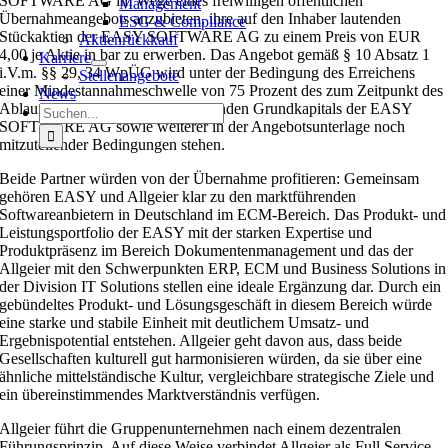
SOFTWARE AG im Wege eines freiwilligen öffentlichen
Management
Übernahmeangebots anzubieten, ihre auf den Inhaber lautenden
ESG & Compliance
Stückaktien der EASY SOFTWARE AG zu einem Preis von EUR
Aktienrückkauf
4,00 je Aktie in bar zu erwerben. Das Angebot gemäß § 10 Absatz 1
Karriere
i.V.m. §§ 29, 34 WpÜG wird unter der Bedingung des Erreichens
Stellenangebote
einer Mindestannahmeschwelle von 75 Prozent des zum Zeitpunkt des
News
Ablaufs der Annahmefrist existierenden Grundkapitals der EASY
Suche
SOFTWARE AG sowie weiterer in der Angebotsunterlage noch
nach:
mitzuteilender Bedingungen stehen.
Beide Partner würden von der Übernahme profitieren: Gemeinsam
gehören EASY und Allgeier klar zu den marktführenden
Softwareanbietern in Deutschland im ECM-Bereich. Das Produkt- und
Leistungsportfolio der EASY mit der starken Expertise und
Produktpräsenz im Bereich Dokumentenmanagement und das der
Allgeier mit den Schwerpunkten ERP, ECM und Business Solutions in
der Division IT Solutions stellen eine ideale Ergänzung dar. Durch ein
gebündeltes Produkt- und Lösungsgeschäft in diesem Bereich würde
eine starke und stabile Einheit mit deutlichem Umsatz- und
Ergebnispotential entstehen. Allgeier geht davon aus, dass beide
Gesellschaften kulturell gut harmonisieren würden, da sie über eine
ähnliche mittelständische Kultur, vergleichbare strategische Ziele und
ein übereinstimmendes Marktverständnis verfügen.
Allgeier führt die Gruppenunternehmen nach einem dezentralen
Führungsprinzip. Auf diese Weise verbindet Allgeier als Full Service-