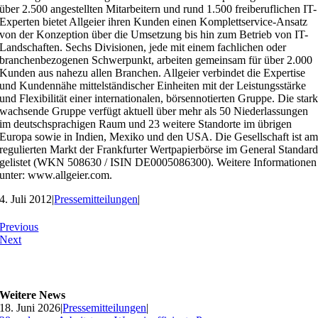
über 2.500 angestellten Mitarbeitern und rund 1.500 freiberuflichen IT-
Experten bietet Allgeier ihren Kunden einen Komplettservice-Ansatz
von der Konzeption über die Umsetzung bis hin zum Betrieb von IT-
Landschaften. Sechs Divisionen, jede mit einem fachlichen oder
branchenbezogenen Schwerpunkt, arbeiten gemeinsam für über 2.000
Kunden aus nahezu allen Branchen. Allgeier verbindet die Expertise
und Kundennähe mittelständischer Einheiten mit der Leistungsstärke
und Flexibilität einer internationalen, börsennotierten Gruppe. Die star
wachsende Gruppe verfügt aktuell über mehr als 50 Niederlassungen
im deutschsprachigen Raum und 23 weitere Standorte im übrigen
Europa sowie in Indien, Mexiko und den USA. Die Gesellschaft ist a
regulierten Markt der Frankfurter Wertpapierbörse im General Standar
gelistet (WKN 508630 / ISIN DE0005086300). Weitere Informationen
unter: www.allgeier.com.
4. Juli 2012
|
Pressemitteilungen
|
Previous
Next
Weitere News
18. Juni 2026
|
Pressemitteilungen
|