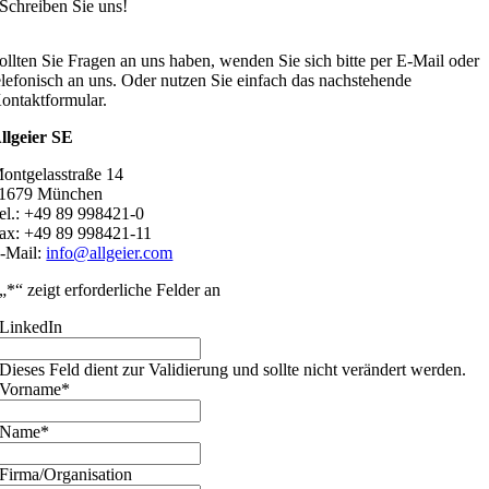
Schreiben Sie uns!
ollten Sie Fragen an uns haben, wenden Sie sich bitte per E-Mail oder
elefonisch an uns. Oder nutzen Sie einfach das nachstehende
ontaktformular.
llgeier SE
ontgelasstraße 14
1679 München
el.: +49 89 998421-0
ax: +49 89 998421-11
-Mail:
info@allgeier.com
„
*
“ zeigt erforderliche Felder an
LinkedIn
Dieses Feld dient zur Validierung und sollte nicht verändert werden.
Vorname
*
Name
*
Firma/Organisation