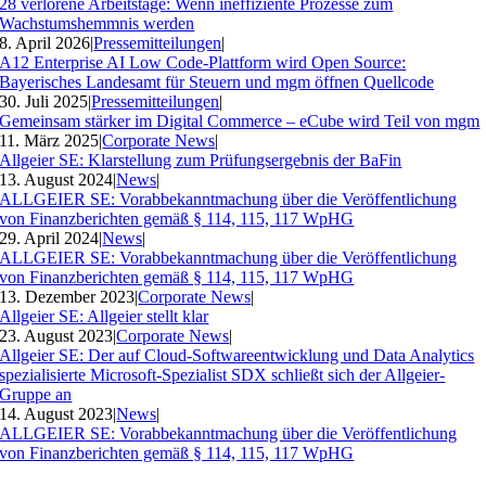
28 verlorene Arbeitstage: Wenn ineffiziente Prozesse zum
Wachstumshemmnis werden
8. April 2026
|
Pressemitteilungen
|
A12 Enterprise AI Low Code-Plattform wird Open Source:
Bayerisches Landesamt für Steuern und mgm öffnen Quellcode
30. Juli 2025
|
Pressemitteilungen
|
Gemeinsam stärker im Digital Commerce – eCube wird Teil von mgm
11. März 2025
|
Corporate News
|
Allgeier SE: Klarstellung zum Prüfungsergebnis der BaFin
13. August 2024
|
News
|
ALLGEIER SE: Vorabbekanntmachung über die Veröffentlichung
von Finanzberichten gemäß § 114, 115, 117 WpHG
29. April 2024
|
News
|
ALLGEIER SE: Vorabbekanntmachung über die Veröffentlichung
von Finanzberichten gemäß § 114, 115, 117 WpHG
13. Dezember 2023
|
Corporate News
|
Allgeier SE: Allgeier stellt klar
23. August 2023
|
Corporate News
|
Allgeier SE: Der auf Cloud-Softwareentwicklung und Data Analytics
spezialisierte Microsoft-Spezialist SDX schließt sich der Allgeier-
Gruppe an
14. August 2023
|
News
|
ALLGEIER SE: Vorabbekanntmachung über die Veröffentlichung
von Finanzberichten gemäß § 114, 115, 117 WpHG