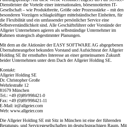
Dienstleister die Vorteile einer internationalen, börsennotierten IT-
Gesellschaft – wie Produktbreite, Größe oder Prozessstärke – mit den
besonderen Vorzügen schlagkräftiger mittelständischer Einheiten, für
die Flexibilität und ein umfassender persönlicher Service eine
Selbstverständlichkeit sind. Alle Geschäftsführer oder Vorstände der
Allgeier Unternehmen agieren als selbstständige Unternehmer im
Rahmen strategisch abgestimmter Planungen.
Mit dem an die Aktionäre der EASY SOFTWARE AG abgegebenen
Übernahmeangebot bekunden Vorstand und Aufsichtsrat der Allgeier
Holding SE ihr ernsthaftes Interesse an einer gemeinsamen Zukunft
beider Unternehmen unter dem Dach der Allgeier Holding SE.
Kontakt:
Allgeier Holding SE
Dr. Christopher Große
Wehrlestraße 12
81679 München
Tel.: +49 (0)89/998421-0
Fax: +49 (0)89/998421-11
E-Mail: ir@allgeier.com
Web: www.allgeier.com
Die Allgeier Holding SE mit Sitz in München ist eine der führenden
Beratungs- und Servicegesellschaften im deutschsprachigen Raum. Mit