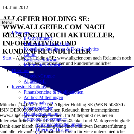
Zum
14. Juni 2012
Inhalt
ALLGEIER HOLDING SE:
springen
Menü
WWW.ALLGEIER.COM NACH
Lösungen
RELAUNCH NOCH AKTUELLER,
E-Government
INFORMATIVER UND
Enterprise AI Low Code
Künstliche Intelligenz & Data Analytics
KUNDENFREUNDLICHER
Cloud
Start
»
Allgeier Holding SE: www.allgeier.com nach Relaunch noch
Business Software
aktueller, informativer und kundenfreundlicher
Information Security
Über uns
Allgeier-Gruppe
Allgeier SE
Investor Relations
Finanzberichte & Publikationen
Ad hoc-Mitteilungen
Finanzanalysen
München, 14.06.2012 – Die Allgeier Holding SE (WKN 508630 /
Finanzkalender
ISIN DE0005086300) hat einen Relaunch ihrer Internetpräsenz
Hauptversammlung
www.allgeier.com vorgenommen. Im Mittelpunkt des neuen
Corporate Governance
Internetauftritts stehen Kundenfreundlichkeit und Marktgerechtigkeit:
Stimmrechtsmitteilungen
Dank einer klaren Gestaltung und einer intuitiven Benutzerführung
Directors‘ Dealings
sind alle relevanten Informationen fortan für viele unterschiedliche