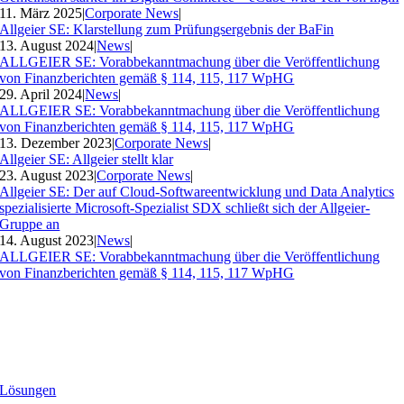
11. März 2025
|
Corporate News
|
Allgeier SE: Klarstellung zum Prüfungsergebnis der BaFin
13. August 2024
|
News
|
ALLGEIER SE: Vorabbekanntmachung über die Veröffentlichung
von Finanzberichten gemäß § 114, 115, 117 WpHG
29. April 2024
|
News
|
ALLGEIER SE: Vorabbekanntmachung über die Veröffentlichung
von Finanzberichten gemäß § 114, 115, 117 WpHG
13. Dezember 2023
|
Corporate News
|
Allgeier SE: Allgeier stellt klar
23. August 2023
|
Corporate News
|
Allgeier SE: Der auf Cloud-Softwareentwicklung und Data Analytics
spezialisierte Microsoft-Spezialist SDX schließt sich der Allgeier-
Gruppe an
14. August 2023
|
News
|
ALLGEIER SE: Vorabbekanntmachung über die Veröffentlichung
von Finanzberichten gemäß § 114, 115, 117 WpHG
Lösungen