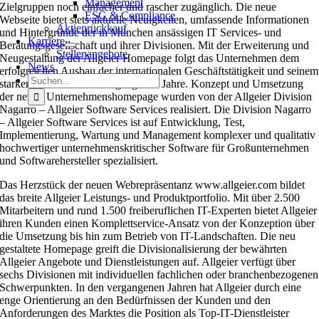
Management
Zielgruppen noch einfacher und rascher zugänglich. Die neue
ESG & Compliance
Webseite bietet stets aktuelle Neuigkeiten, umfassende Informationen
Aktienrückkauf
und Hintergründe der in München ansässigen IT Services- und
Karriere
Beratungsgesellschaft und ihrer Divisionen. Mit der Erweiterung und
Stellenangebote
Neugestaltung der Allgeier Homepage folgt das Unternehmen dem
News
erfolgreichen Ausbau der internationalen Geschäftstätigkeit und seinem
Suche
starken Wachstum der vergangenen Jahre. Konzept und Umsetzung
nach:
der neuen Unternehmenshomepage wurden von der Allgeier Division
Nagarro – Allgeier Software Services realisiert. Die Division Nagarro
– Allgeier Software Services ist auf Entwicklung, Test,
Implementierung, Wartung und Management komplexer und qualitativ
hochwertiger unternehmenskritischer Software für Großunternehmen
und Softwarehersteller spezialisiert.
Das Herzstück der neuen Webrepräsentanz www.allgeier.com bildet
das breite Allgeier Leistungs- und Produktportfolio. Mit über 2.500
Mitarbeitern und rund 1.500 freiberuflichen IT-Experten bietet Allgeier
ihren Kunden einen Komplettservice-Ansatz von der Konzeption über
die Umsetzung bis hin zum Betrieb von IT-Landschaften. Die neu
gestaltete Homepage greift die Divisionalisierung der bewährten
Allgeier Angebote und Dienstleistungen auf. Allgeier verfügt über
sechs Divisionen mit individuellen fachlichen oder branchenbezogenen
Schwerpunkten. In den vergangenen Jahren hat Allgeier durch eine
enge Orientierung an den Bedürfnissen der Kunden und den
Anforderungen des Marktes die Position als Top-IT-Dienstleister