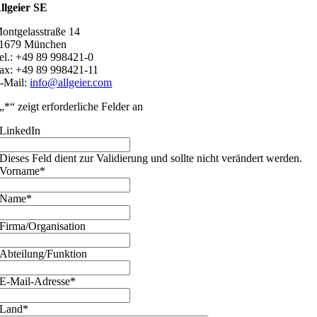
llgeier SE
ontgelasstraße 14
1679 München
el.: +49 89 998421-0
ax: +49 89 998421-11
-Mail:
info@allgeier.com
„
*
“ zeigt erforderliche Felder an
LinkedIn
Dieses Feld dient zur Validierung und sollte nicht verändert werden.
Vorname
*
Name
*
Firma/Organisation
Abteilung/Funktion
E-Mail-Adresse
*
Land
*