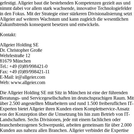
gefestigt. Allgeier baut die bestehenden Kompetenzen gezielt aus und
nimmt dabei vor allem stark wachsende, innovative Technologiefelder
in den Fokus. Mit der Strategie einer stärkeren Divisionalisierung setzt
Allgeier auf weiteres Wachstum und kann zugleich die wesentlichen
Zukunftstrends konsequent besetzen und entwickeln.
Kontakt:
Allgeier Holding SE
Dr. Christopher Große
Wehrlestraße 12
81679 München
Tel.: +49 (0)89/998421-0
Fax: +49 (0)89/998421-11
E-Mail: ir@allgeier.com
Web: www.allgeier.com
Die Allgeier Holding SE mit Sitz in München ist eine der führenden
Beratungs- und Servicegesellschaften im deutschsprachigen Raum. Mit
über 2.500 angestellten Mitarbeitern und rund 1.500 freiberuflichen IT-
Experten bietet Allgeier ihren Kunden einen Komplettservice-Ansatz
von der Konzeption über die Umsetzung bis hin zum Betrieb von IT-
Landschaften. Sechs Divisionen, jede mit einem fachlichen oder
branchenbezogenen Schwerpunkt, arbeiten gemeinsam für über 2.000
Kunden aus nahezu allen Branchen. Allgeier verbindet die Expertise