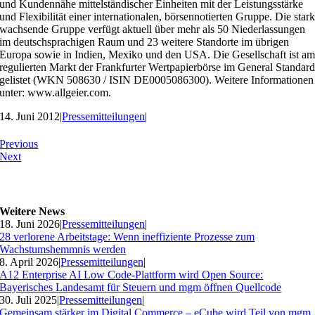
und Kundennähe mittelständischer Einheiten mit der Leistungsstärke
und Flexibilität einer internationalen, börsennotierten Gruppe. Die star
wachsende Gruppe verfügt aktuell über mehr als 50 Niederlassungen
im deutschsprachigen Raum und 23 weitere Standorte im übrigen
Europa sowie in Indien, Mexiko und den USA. Die Gesellschaft ist a
regulierten Markt der Frankfurter Wertpapierbörse im General Standar
gelistet (WKN 508630 / ISIN DE0005086300). Weitere Informationen
unter: www.allgeier.com.
14. Juni 2012
|
Pressemitteilungen
|
Previous
Next
Weitere News
18. Juni 2026
|
Pressemitteilungen
|
28 verlorene Arbeitstage: Wenn ineffiziente Prozesse zum
Wachstumshemmnis werden
8. April 2026
|
Pressemitteilungen
|
A12 Enterprise AI Low Code-Plattform wird Open Source:
Bayerisches Landesamt für Steuern und mgm öffnen Quellcode
30. Juli 2025
|
Pressemitteilungen
|
Gemeinsam stärker im Digital Commerce – eCube wird Teil von mgm