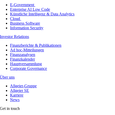
E-Government
Enterprise AI Low Code
Künstliche Intelligenz & Data Analytics
Cloud
Business Software
Information Security
Investor Relations
Finanzberichte & Publikationen
Ad hoc-Mitteilungen
Finanzanalysen
Finanzkalender
Hauptversammlung
Corporate Governance
Über uns
Allgeier-Gruppe
Allgeier SE
Karriere
News
Get in touch