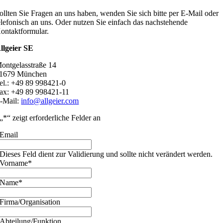
ollten Sie Fragen an uns haben, wenden Sie sich bitte per E-Mail oder
elefonisch an uns. Oder nutzen Sie einfach das nachstehende
ontaktformular.
llgeier SE
ontgelasstraße 14
1679 München
el.: +49 89 998421-0
ax: +49 89 998421-11
-Mail:
info@allgeier.com
„
*
“ zeigt erforderliche Felder an
Email
Dieses Feld dient zur Validierung und sollte nicht verändert werden.
Vorname
*
Name
*
Firma/Organisation
Abteilung/Funktion