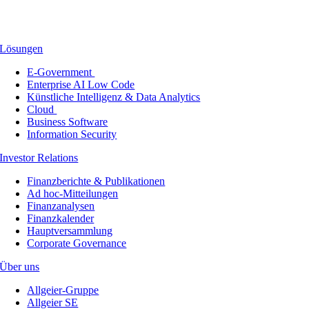
Lösungen
E-Government
Enterprise AI Low Code
Künstliche Intelligenz & Data Analytics
Cloud
Business Software
Information Security
Investor Relations
Finanzberichte & Publikationen
Ad hoc-Mitteilungen
Finanzanalysen
Finanzkalender
Hauptversammlung
Corporate Governance
Über uns
Allgeier-Gruppe
Allgeier SE