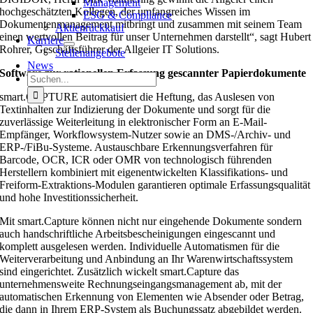
Management
hochgeschätzten Kollegen, der umfangreiches Wissen im
ESG & Compliance
Dokumentenmanagement mitbringt und zusammen mit seinem Team
Aktienrückkauf
einen wertvollen Beitrag für unser Unternehmen darstellt“, sagt Hubert
Karriere
Rohrer, Geschäftsführer der Allgeier IT Solutions.
Stellenangebote
News
Software zur rationellen Erfassung gescannter Papierdokumente
Suche
nach:
smart.CAPTURE automatisiert die Heftung, das Auslesen von
Textinhalten zur Indizierung der Dokumente und sorgt für die
zuverlässige Weiterleitung in elektronischer Form an E-Mail-
Empfänger, Workflowsystem-Nutzer sowie an DMS-/Archiv- und
ERP-/FiBu-Systeme. Austauschbare Erkennungsverfahren für
Barcode, OCR, ICR oder OMR von technologisch führenden
Herstellern kombiniert mit eigenentwickelten Klassifikations- und
Freiform-Extraktions-Modulen garantieren optimale Erfassungsqualität
und hohe Investitionssicherheit.
Mit smart.Capture können nicht nur eingehende Dokumente sondern
auch handschriftliche Arbeitsbescheinigungen eingescannt und
komplett ausgelesen werden. Individuelle Automatismen für die
Weiterverarbeitung und Anbindung an Ihr Warenwirtschaftssystem
sind eingerichtet. Zusätzlich wickelt smart.Capture das
unternehmensweite Rechnungseingangsmanagement ab, mit der
automatischen Erkennung von Elementen wie Absender oder Betrag,
die dann in Ihrem ERP-System als Buchungssatz abgebildet werden.