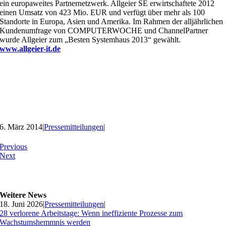
ein europaweites Partnernetzwerk. Allgeier SE erwirtschaftete 2012
einen Umsatz von 423 Mio. EUR und verfügt über mehr als 100
Standorte in Europa, Asien und Amerika. Im Rahmen der alljährlichen
Kundenumfrage von COMPUTERWOCHE und ChannelPartner
wurde Allgeier zum „Besten Systemhaus 2013“ gewählt.
www.allgeier-it.de
6. März 2014
|
Pressemitteilungen
|
Previous
Next
Weitere News
18. Juni 2026
|
Pressemitteilungen
|
28 verlorene Arbeitstage: Wenn ineffiziente Prozesse zum
Wachstumshemmnis werden