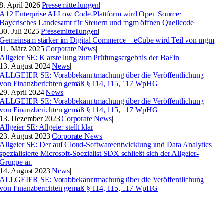
8. April 2026
|
Pressemitteilungen
|
A12 Enterprise AI Low Code-Plattform wird Open Source:
Bayerisches Landesamt für Steuern und mgm öffnen Quellcode
30. Juli 2025
|
Pressemitteilungen
|
Gemeinsam stärker im Digital Commerce – eCube wird Teil von mgm
11. März 2025
|
Corporate News
|
Allgeier SE: Klarstellung zum Prüfungsergebnis der BaFin
13. August 2024
|
News
|
ALLGEIER SE: Vorabbekanntmachung über die Veröffentlichung
von Finanzberichten gemäß § 114, 115, 117 WpHG
29. April 2024
|
News
|
ALLGEIER SE: Vorabbekanntmachung über die Veröffentlichung
von Finanzberichten gemäß § 114, 115, 117 WpHG
13. Dezember 2023
|
Corporate News
|
Allgeier SE: Allgeier stellt klar
23. August 2023
|
Corporate News
|
Allgeier SE: Der auf Cloud-Softwareentwicklung und Data Analytics
spezialisierte Microsoft-Spezialist SDX schließt sich der Allgeier-
Gruppe an
14. August 2023
|
News
|
ALLGEIER SE: Vorabbekanntmachung über die Veröffentlichung
von Finanzberichten gemäß § 114, 115, 117 WpHG