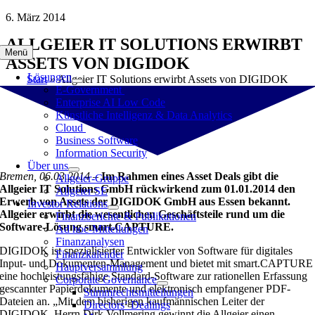
Zum
6. März 2014
Inhalt
ALLGEIER IT SOLUTIONS ERWIRBT
springen
Menü
ASSETS VON DIGIDOK
Lösungen
Start
»
Allgeier IT Solutions erwirbt Assets von DIGIDOK
E-Government
Enterprise AI Low Code
Künstliche Intelligenz & Data Analytics
Cloud
Business Software
Information Security
Über uns
Bremen, 06.03.2014
–
I
m Rahmen eines Asset Deals gibt die
Allgeier-Gruppe
Allgeier IT Solutions GmbH rückwirkend zum 01.01.2014 den
Allgeier SE
Erwerb von Assets der DIGIDOK GmbH aus Essen bekannt.
Investor Relations
Allgeier erwirbt die wesentlichen Geschäftsteile rund um die
Finanzberichte & Publikationen
Software-Lösung smart.CAPTURE.
Ad hoc-Mitteilungen
Finanzanalysen
DIGIDOK ist spezialisierter Entwickler von Software für digitales
Finanzkalender
Input- und Dokumenten-Management und bietet mit smart.CAPTURE
Hauptversammlung
eine hochleistungsfähige Standard-Software zur rationellen Erfassung
Corporate Governance
gescannter Papierdokumente und elektronisch empfangener PDF-
Stimmrechtsmitteilungen
Dateien an. „Mit dem bisherigen kaufmännischen Leiter der
Directors‘ Dealings
DIGIDOK, Herrn Dirk Vollmering gewinnt die Allgeier einen