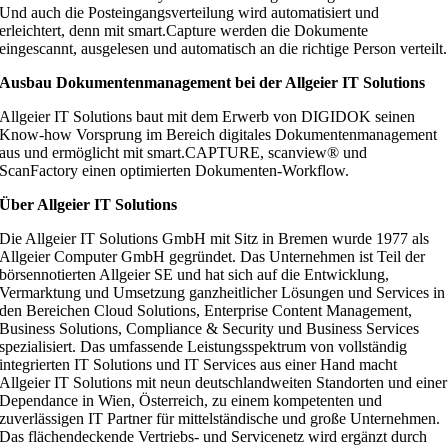
Und auch die Posteingangsverteilung wird automatisiert und
erleichtert, denn mit smart.Capture werden die Dokumente
eingescannt, ausgelesen und automatisch an die richtige Person verteilt.
Ausbau Dokumentenmanagement bei der Allgeier IT Solutions
Allgeier IT Solutions baut mit dem Erwerb von DIGIDOK seinen
Know-how Vorsprung im Bereich digitales Dokumentenmanagement
aus und ermöglicht mit smart.CAPTURE, scanview® und
ScanFactory einen optimierten Dokumenten-Workflow.
Über Allgeier IT Solutions
Die Allgeier IT Solutions GmbH mit Sitz in Bremen wurde 1977 als
Allgeier Computer GmbH gegründet. Das Unternehmen ist Teil der
börsennotierten Allgeier SE und hat sich auf die Entwicklung,
Vermarktung und Umsetzung ganzheitlicher Lösungen und Services in
den Bereichen Cloud Solutions, Enterprise Content Management,
Business Solutions, Compliance & Security und Business Services
spezialisiert. Das umfassende Leistungsspektrum von vollständig
integrierten IT Solutions und IT Services aus einer Hand macht
Allgeier IT Solutions mit neun deutschlandweiten Standorten und einer
Dependance in Wien, Österreich, zu einem kompetenten und
zuverlässigen IT Partner für mittelständische und große Unternehmen.
Das flächendeckende Vertriebs- und Servicenetz wird ergänzt durch