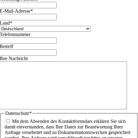
E-Mail-Adresse
*
Land
*
Telefonnummer
Betreff
Ihre Nachricht
Datenschutz
*
Mit dem Absenden des Kontaktformulars erklären Sie sich
damit einverstanden, dass Ihre Daten zur Beantwortung Ihrer
Anfrage verarbeitet und zu Dokumentationszwecken gespeichert
werden. Ihre Anfrage wird verschlüsselt per https an unseren