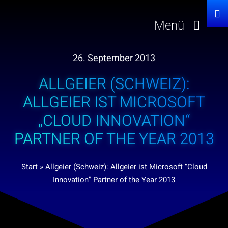
Zum
Inhalt
Menü
springen
26. September 2013
Lösungen
ALLGEIER (SCHWEIZ):
Über uns
ALLGEIER IST MICROSOFT
„CLOUD INNOVATION“
Investor Relation
PARTNER OF THE YEAR 2013
Karriere
Start
»
Allgeier (Schweiz): Allgeier ist Microsoft “Cloud
Innovation” Partner of the Year 2013
News