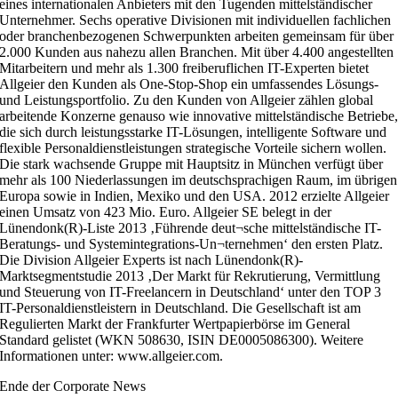
eines internationalen Anbieters mit den Tugenden mittelständischer
Unternehmer. Sechs operative Divisionen mit individuellen fachlichen
oder branchenbezogenen Schwerpunkten arbeiten gemeinsam für über
2.000 Kunden aus nahezu allen Branchen. Mit über 4.400 angestellten
Mitarbeitern und mehr als 1.300 freiberuflichen IT-Experten bietet
Allgeier den Kunden als One-Stop-Shop ein umfassendes Lösungs-
und Leistungsportfolio. Zu den Kunden von Allgeier zählen global
arbeitende Konzerne genauso wie innovative mittelständische Betriebe
die sich durch leistungsstarke IT-Lösungen, intelligente Software und
flexible Personaldienstleistungen strategische Vorteile sichern wollen.
Die stark wachsende Gruppe mit Hauptsitz in München verfügt über
mehr als 100 Niederlassungen im deutschsprachigen Raum, im übrigen
Europa sowie in Indien, Mexiko und den USA. 2012 erzielte Allgeier
einen Umsatz von 423 Mio. Euro. Allgeier SE belegt in der
Lünendonk(R)-Liste 2013 ‚Führende deut¬sche mittelständische IT-
Beratungs- und Systemintegrations-Un¬ternehmen‘ den ersten Platz.
Die Division Allgeier Experts ist nach Lünendonk(R)-
Marktsegmentstudie 2013 ‚Der Markt für Rekrutierung, Vermittlung
und Steuerung von IT-Freelancern in Deutschland‘ unter den TOP 3
IT-Personaldienstleistern in Deutschland. Die Gesellschaft ist am
Regulierten Markt der Frankfurter Wertpapierbörse im General
Standard gelistet (WKN 508630, ISIN DE0005086300). Weitere
Informationen unter: www.allgeier.com.
Ende der Corporate News