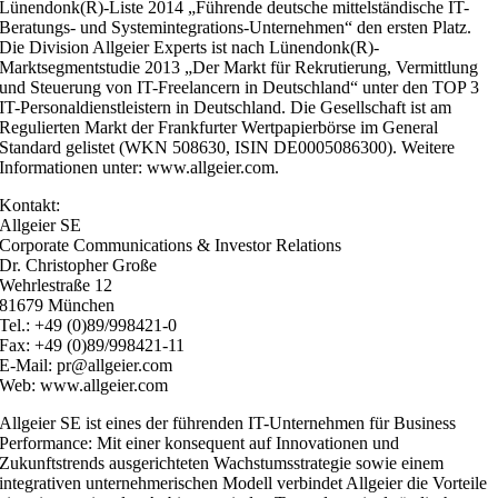
Lünendonk(R)-Liste 2014 „Führende deutsche mittelständische IT-
Beratungs- und Systemintegrations-Unternehmen“ den ersten Platz.
Die Division Allgeier Experts ist nach Lünendonk(R)-
Marktsegmentstudie 2013 „Der Markt für Rekrutierung, Vermittlung
und Steuerung von IT-Freelancern in Deutschland“ unter den TOP 3
IT-Personaldienstleistern in Deutschland. Die Gesellschaft ist am
Regulierten Markt der Frankfurter Wertpapierbörse im General
Standard gelistet (WKN 508630, ISIN DE0005086300). Weitere
Informationen unter: www.allgeier.com.
Kontakt:
Allgeier SE
Corporate Communications & Investor Relations
Dr. Christopher Große
Wehrlestraße 12
81679 München
Tel.: +49 (0)89/998421-0
Fax: +49 (0)89/998421-11
E-Mail: pr@allgeier.com
Web: www.allgeier.com
Allgeier SE ist eines der führenden IT-Unternehmen für Business
Performance: Mit einer konsequent auf Innovationen und
Zukunftstrends ausgerichteten Wachstumsstrategie sowie einem
integrativen unternehmerischen Modell verbindet Allgeier die Vorteile