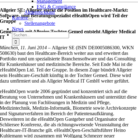
Management
ESG & Compliance
Allgeier SE: Allgeier stärkt die Position im Healthcare-Markt:
Aktienrückkauf
Software- und Beratungsspezialist eHealthOpen wird Teil der
Karriere
Gruppe
Stellenangebote
News
Gemeinsam mit Allgeier Tochter Gemed entsteht Allgeier Medical
Suche
IT
nach:
München, 11. Juni 2014 –
Allgeier SE (ISIN DE0005086300, WKN
508630) baut den Healthcare-Bereich weiter aus und erweitert das
Portfolio rund um spezialisierte Branchensoftware und das Consulting
für Krankenhäuser und medizinische Bereiche. Seit Ende Mai ist die
eHealthOpen Ltd. Teil der Gruppe. In diesem Zuge bündelt Allgeier
sein Healthcare-Geschäft künftig in der Tochter Gemed. Diese wird
dazu umfirmiert und als Allgeier Medical IT GmbH weiter geführt.
eHealthOpen wurde 2006 gegründet und konzentriert sich auf die
Beratung von Unternehmen und Krankenhäusern und unterstützt diese
in der Planung von Fachlösungen in Medizin und Pflege,
Medizintechnik, Medizin-Informatik, Biometrie sowie Archivkonzepte
und Signaturverfahren im Bereich der Patientenaufklärung.
Desweiteren ist die eHealthOpen Gastgeber und Organisator der
Schliersee Konferenz, die als richtungsweisende Veranstaltung der
Healthcare-IT-Branche gilt. eHealthOpen-Geschäftsführer Heino
Kuhlemann wird zusammen mit Wolfgang Schmezer neuer