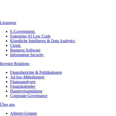
Lösungen
E-Government
Enterprise AI Low Code
Künstliche Intelligenz & Data Analytics
Cloud
Business Software
Information Security
Investor Relations
Finanzberichte & Publikationen
Ad hoc-Mitteilungen
Finanzanalysen
Finanzkalender
Hauptversammlung
Corporate Governance
Über uns
Allgeier-Gruppe