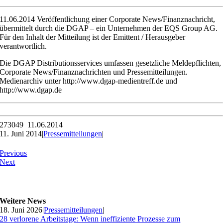
11.06.2014 Veröffentlichung einer Corporate News/Finanznachricht,
übermittelt durch die DGAP – ein Unternehmen der EQS Group AG.
Für den Inhalt der Mitteilung ist der Emittent / Herausgeber
verantwortlich.
Die DGAP Distributionsservices umfassen gesetzliche Meldepflichten,
Corporate News/Finanznachrichten und Pressemitteilungen.
Medienarchiv unter http://www.dgap-medientreff.de und
http://www.dgap.de
273049 11.06.2014
11. Juni 2014
|
Pressemitteilungen
|
Previous
Next
Weitere News
18. Juni 2026
|
Pressemitteilungen
|
28 verlorene Arbeitstage: Wenn ineffiziente Prozesse zum