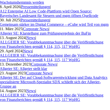
Wachstumshemmnis werden
8. April 2026
|
Pressemitteilungen
|
A12 Enterprise AI Low Code-Plattform wird Open Source:
Bayerisches Landesamt für Steuern und mgm öffnen Quellcode
30. Juli 2025
|
Pressemitteilungen
|
Gemeinsam stärker im Digital Commerce – eCube wird Teil von mgm
11. März 2025
|
Corporate News
|
Allgeier SE: Klarstellung zum Prüfungsergebnis der BaFin
13. August 2024
|
News
|
ALLGEIER SE: Vorabbekanntmachung über die Veröffentlichung
von Finanzberichten gemäß § 114, 115, 117 WpHG
29. April 2024
|
News
|
ALLGEIER SE: Vorabbekanntmachung über die Veröffentlichung
von Finanzberichten gemäß § 114, 115, 117 WpHG
13. Dezember 2023
|
Corporate News
|
Allgeier SE: Allgeier stellt klar
23. August 2023
|
Corporate News
|
Allgeier SE: Der auf Cloud-Softwareentwicklung und Data Analytics
spezialisierte Microsoft-Spezialist SDX schließt sich der Allgeier-
Gruppe an
14. August 2023
|
News
|
ALLGEIER SE: Vorabbekanntmachung über die Veröffentlichung
von Finanzberichten gemäß § 114, 115, 117 WpHG