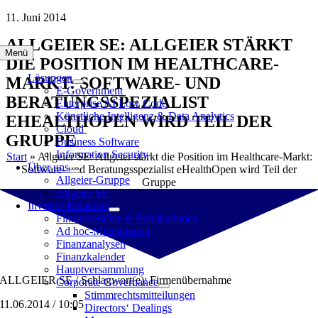
Zum
11. Juni 2014
Inhalt
ALLGEIER SE: ALLGEIER STÄRKT
springen
Menü
DIE POSITION IM HEALTHCARE-
Lösungen
MARKT: SOFTWARE- UND
E-Government
BERATUNGSSPEZIALIST
Enterprise AI Low Code
Künstliche Intelligenz & Data Analytics
EHEALTHOPEN WIRD TEIL DER
Cloud
GRUPPE
Business Software
Information Security
Start
»
Allgeier SE: Allgeier stärkt die Position im Healthcare-Markt:
Über uns
Software- und Beratungsspezialist eHealthOpen wird Teil der
Allgeier-Gruppe
Gruppe
Allgeier SE
Investor Relations
Finanzberichte & Publikationen
Ad hoc-Mitteilungen
Finanzanalysen
Finanzkalender
Hauptversammlung
ALLGEIER SE / Schlagwort(e): Firmenübernahme
Corporate Governance
Stimmrechtsmitteilungen
11.06.2014 / 10:05
Directors‘ Dealings