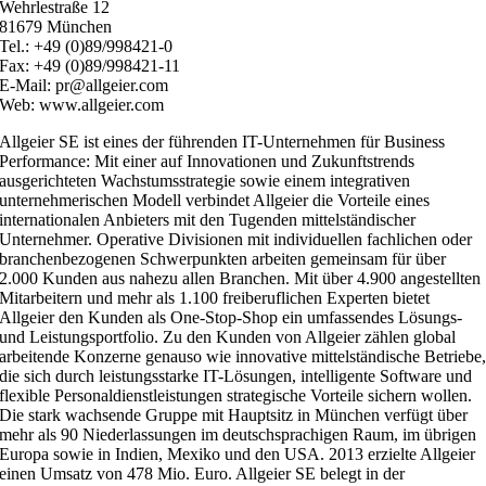
Wehrlestraße 12
81679 München
Tel.: +49 (0)89/998421-0
Fax: +49 (0)89/998421-11
E-Mail: pr@allgeier.com
Web: www.allgeier.com
Allgeier SE ist eines der führenden IT-Unternehmen für Business
Performance: Mit einer auf Innovationen und Zukunftstrends
ausgerichteten Wachstumsstrategie sowie einem integrativen
unternehmerischen Modell verbindet Allgeier die Vorteile eines
internationalen Anbieters mit den Tugenden mittelständischer
Unternehmer. Operative Divisionen mit individuellen fachlichen oder
branchenbezogenen Schwerpunkten arbeiten gemeinsam für über
2.000 Kunden aus nahezu allen Branchen. Mit über 4.900 angestellten
Mitarbeitern und mehr als 1.100 freiberuflichen Experten bietet
Allgeier den Kunden als One-Stop-Shop ein umfassendes Lösungs-
und Leistungsportfolio. Zu den Kunden von Allgeier zählen global
arbeitende Konzerne genauso wie innovative mittelständische Betriebe
die sich durch leistungsstarke IT-Lösungen, intelligente Software und
flexible Personaldienstleistungen strategische Vorteile sichern wollen.
Die stark wachsende Gruppe mit Hauptsitz in München verfügt über
mehr als 90 Niederlassungen im deutschsprachigen Raum, im übrigen
Europa sowie in Indien, Mexiko und den USA. 2013 erzielte Allgeier
einen Umsatz von 478 Mio. Euro. Allgeier SE belegt in der