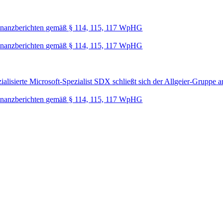
nanzberichten gemäß § 114, 115, 117 WpHG
nanzberichten gemäß § 114, 115, 117 WpHG
lisierte Microsoft-Spezialist SDX schließt sich der Allgeier-Gruppe a
nanzberichten gemäß § 114, 115, 117 WpHG