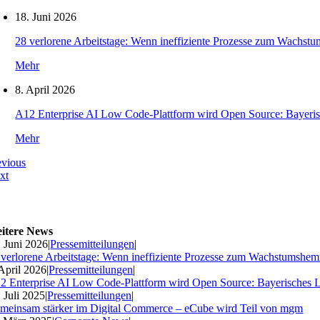
18. Juni 2026
28 verlorene Arbeitstage: Wenn ineffiziente Prozesse zum Wachs
Mehr
8. April 2026
A12 Enterprise AI Low Code-Plattform wird Open Source: Bayeri
Mehr
evious
xt
itere News
. Juni 2026
|
Pressemitteilungen
|
 verlorene Arbeitstage: Wenn ineffiziente Prozesse zum Wachstumshe
 April 2026
|
Pressemitteilungen
|
2 Enterprise AI Low Code-Plattform wird Open Source: Bayerisches 
. Juli 2025
|
Pressemitteilungen
|
meinsam stärker im Digital Commerce – eCube wird Teil von mgm