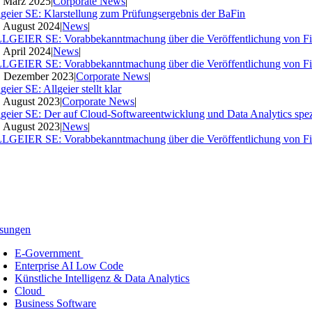
. März 2025
|
Corporate News
|
lgeier SE: Klarstellung zum Prüfungsergebnis der BaFin
. August 2024
|
News
|
LGEIER SE: Vorabbekanntmachung über die Veröffentlichung von Fi
. April 2024
|
News
|
LGEIER SE: Vorabbekanntmachung über die Veröffentlichung von Fi
. Dezember 2023
|
Corporate News
|
geier SE: Allgeier stellt klar
. August 2023
|
Corporate News
|
lgeier SE: Der auf Cloud-Softwareentwicklung und Data Analytics spezia
. August 2023
|
News
|
LGEIER SE: Vorabbekanntmachung über die Veröffentlichung von Fi
sungen
E-Government
Enterprise AI Low Code
Künstliche Intelligenz & Data Analytics
Cloud
Business Software