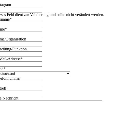
stagram
eses Feld dient zur Validierung und sollte nicht verändert werden.
rname
*
ame
*
rma/Organisation
teilung/Funktion
Mail-Adresse
*
nd
*
lefonnummer
treff
re Nachricht