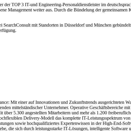
 einer der TOP 3 IT-und Engineering-Personaldienstleister im deutsch
ehobene Management weiter aus. Durch die Bündelung der gemeinsamen 
bei SearchConsult mit Standorten in Düsseldorf und München gebündelt 
erfügung.
ance: Mit einer auf Innovationen und Zukunftstrends ausgerichteten W
 Tugenden mittelständischer Unternehmer. Operative Geschäftsbereiche 
 über 5.300 angestellten Mitarbeitern und mehr als 1.200 freiberuflic
hochflexiblen Delivery-Modell das komplette IT-Leistungsspektrum von 
eistungen sowie hochqualifiziertes Expertenwissen in der High-End-Sof
e, die sich durch leistungsstarke IT-Lösungen, intelligente Software un