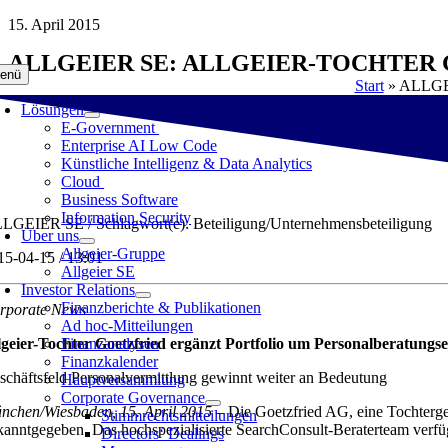
Zum
15. April 2015
Inhalt
ALLGEIER SE: ALLGEIER-TOCHTE
springen
enü
Start
»
ALLGEIE
Lösungen
E-Government
Enterprise AI Low Code
Künstliche Intelligenz & Data Analytics
Cloud
Business Software
Information Security
LGEIER SE / Schlagwort(e): Beteiligung/Unternehmensbeteiligung
Über uns
Allgeier-Gruppe
15-04-15 / 13:01
Allgeier SE
Investor Relations
Finanzberichte & Publikationen
rporate News
Ad hoc-Mitteilungen
lgeier-Tochter Goetzfried ergänzt Portfolio um Personalberatung
Finanzanalysen
Finanzkalender
schäftsfeld Personalvermittlung gewinnt weiter an Bedeutung
Hauptversammlung
Corporate Governance
nchen/Wiesbaden, 15. April 2015 –
Die Goetzfried AG, eine Tochterges
Stimmrechtsmitteilungen
kanntgegeben. Das hochspezialisierte SearchConsult-Beraterteam verfüg
Directors‘ Dealings