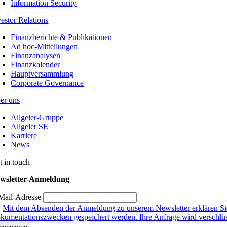
Information Security
vestor Relations
Finanzberichte & Publikationen
Ad hoc-Mitteilungen
Finanzanalysen
Finanzkalender
Hauptversammlung
Corporate Governance
er uns
Allgeier-Gruppe
Allgeier SE
Karriere
News
t in touch
wsletter-Anmeldung
Mail-Adresse
Mit dem Absenden der Anmeldung zu unserem Newsletter erklären Sie
kumentationszwecken gespeichert werden. Ihre Anfrage wird verschlüsse