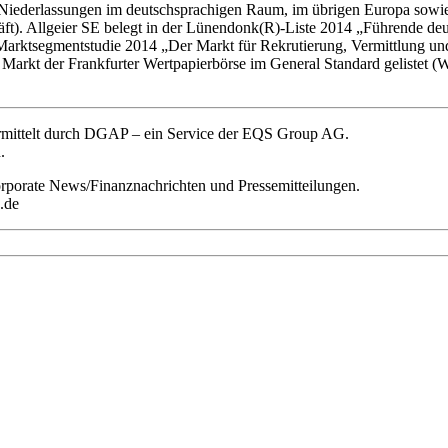
Niederlassungen im deutschsprachigen Raum, im übrigen Europa sowie
ft). Allgeier SE belegt in der Lünendonk(R)-Liste 2014 „Führende deu
Marktsegmentstudie 2014 „Der Markt für Rekrutierung, Vermittlung un
rten Markt der Frankfurter Wertpapierbörse im General Standard gelist
ermittelt durch DGAP – ein Service der EQS Group AG.
.
orporate News/Finanznachrichten und Pressemitteilungen.
.de