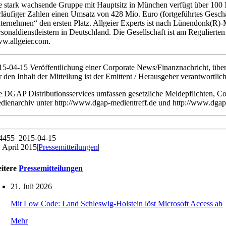
e stark wachsende Gruppe mit Hauptsitz in München verfügt über 100 
rläufiger Zahlen einen Umsatz von 428 Mio. Euro (fortgeführtes Geschä
ternehmen“ den ersten Platz. Allgeier Experts ist nach Lünendonk(R)-
rsonaldienstleistern in Deutschland. Die Gesellschaft ist am Regulie
w.allgeier.com.
15-04-15 Veröffentlichung einer Corporate News/Finanznachricht, üb
r den Inhalt der Mitteilung ist der Emittent / Herausgeber verantwortlich
e DGAP Distributionsservices umfassen gesetzliche Meldepflichten, C
dienarchiv unter http://www.dgap-medientreff.de und http://www.dgap
4455 2015-04-15
. April 2015
|
Pressemitteilungen
|
itere
Pressemitteilungen
21. Juli 2026
Mit Low Code: Land Schleswig-Holstein löst Microsoft Access ab
Mehr