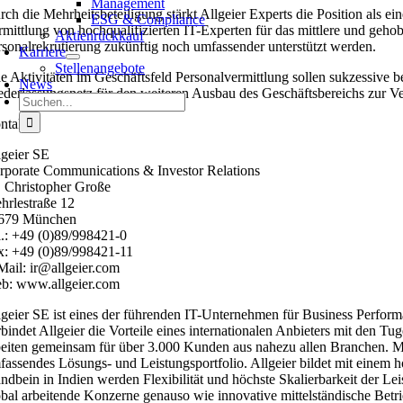
Management
rch die Mehrheitsbeteiligung stärkt Allgeier Experts die Position als
ESG & Compliance
rmittlung von hochqualifizierten IT-Experten für das mittlere und g
Aktienrückkauf
rsonalrekrutierung zukünftig noch umfassender unterstützt werden.
Karriere
Stellenangebote
le Aktivitäten im Geschäftsfeld Personalvermittlung sollen sukzessive 
News
ederlassungsnetz für den weiteren Ausbau des Geschäftsbereichs zur V
Suche
nach:
ntakt:
lgeier SE
rporate Communications & Investor Relations
. Christopher Große
hrlestraße 12
679 München
l.: +49 (0)89/998421-0
x: +49 (0)89/998421-11
Mail: ir@allgeier.com
b: www.allgeier.com
lgeier SE ist eines der führenden IT-Unternehmen für Business Perform
rbindet Allgeier die Vorteile eines internationalen Anbieters mit den
beiten gemeinsam für über 3.000 Kunden aus nahezu allen Branchen. Mit
fassendes Lösungs- und Leistungsportfolio. Allgeier bildet mit einem 
andbein in Indien werden Flexibilität und höchste Skalierbarkeit der L
obal arbeitende Konzerne genauso wie innovative mittelständische Betrieb