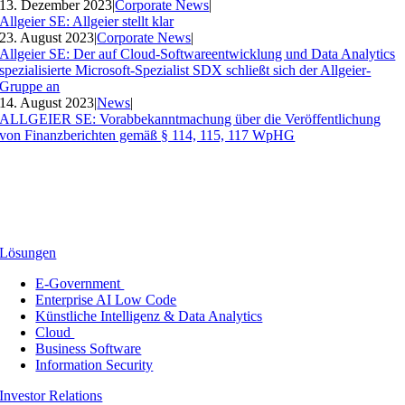
13. Dezember 2023
|
Corporate News
|
Allgeier SE: Allgeier stellt klar
23. August 2023
|
Corporate News
|
Allgeier SE: Der auf Cloud-Softwareentwicklung und Data Analytics
spezialisierte Microsoft-Spezialist SDX schließt sich der Allgeier-
Gruppe an
14. August 2023
|
News
|
ALLGEIER SE: Vorabbekanntmachung über die Veröffentlichung
von Finanzberichten gemäß § 114, 115, 117 WpHG
Lösungen
E-Government
Enterprise AI Low Code
Künstliche Intelligenz & Data Analytics
Cloud
Business Software
Information Security
Investor Relations