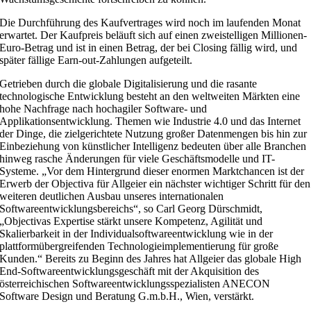
Die Durchführung des Kaufvertrages wird noch im laufenden Monat
erwartet. Der Kaufpreis beläuft sich auf einen zweistelligen Millionen-
Euro-Betrag und ist in einen Betrag, der bei Closing fällig wird, und
später fällige Earn-out-Zahlungen aufgeteilt.
Getrieben durch die globale Digitalisierung und die rasante
technologische Entwicklung besteht an den weltweiten Märkten eine
hohe Nachfrage nach hochagiler Software- und
Applikationsentwicklung. Themen wie Industrie 4.0 und das Internet
der Dinge, die zielgerichtete Nutzung großer Datenmengen bis hin zur
Einbeziehung von künstlicher Intelligenz bedeuten über alle Branchen
hinweg rasche Änderungen für viele Geschäftsmodelle und IT-
Systeme. „Vor dem Hintergrund dieser enormen Marktchancen ist der
Erwerb der Objectiva für Allgeier ein nächster wichtiger Schritt für den
weiteren deutlichen Ausbau unseres internationalen
Softwareentwicklungsbereichs“, so Carl Georg Dürschmidt,
„Objectivas Expertise stärkt unsere Kompetenz, Agilität und
Skalierbarkeit in der Individualsoftwareentwicklung wie in der
plattformübergreifenden Technologieimplementierung für große
Kunden.“ Bereits zu Beginn des Jahres hat Allgeier das globale High
End-Softwareentwicklungsgeschäft mit der Akquisition des
österreichischen Softwareentwicklungsspezialisten ANECON
Software Design und Beratung G.m.b.H., Wien, verstärkt.