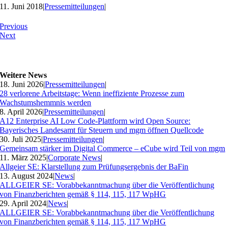
11. Juni 2018
|
Pressemitteilungen
|
Previous
Next
Weitere News
18. Juni 2026
|
Pressemitteilungen
|
28 verlorene Arbeitstage: Wenn ineffiziente Prozesse zum
Wachstumshemmnis werden
8. April 2026
|
Pressemitteilungen
|
A12 Enterprise AI Low Code-Plattform wird Open Source:
Bayerisches Landesamt für Steuern und mgm öffnen Quellcode
30. Juli 2025
|
Pressemitteilungen
|
Gemeinsam stärker im Digital Commerce – eCube wird Teil von mgm
11. März 2025
|
Corporate News
|
Allgeier SE: Klarstellung zum Prüfungsergebnis der BaFin
13. August 2024
|
News
|
ALLGEIER SE: Vorabbekanntmachung über die Veröffentlichung
von Finanzberichten gemäß § 114, 115, 117 WpHG
29. April 2024
|
News
|
ALLGEIER SE: Vorabbekanntmachung über die Veröffentlichung
von Finanzberichten gemäß § 114, 115, 117 WpHG