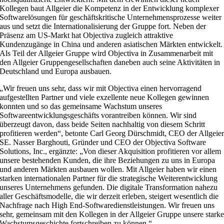
Kollegen baut Allgeier die Kompetenz in der Entwicklung komplexer
Softwarelösungen für geschäftskritische Unternehmensprozesse weiter
aus und setzt die Internationalisierung der Gruppe fort. Neben der
Präsenz am US-Markt hat Objectiva zugleich attraktive
Kundenzugänge in China und anderen asiatischen Märkten entwickelt.
Als Teil der Allgeier Gruppe wird Objectiva in Zusammenarbeit mit
den Allgeier Gruppengesellschaften daneben auch seine Aktivitäten in
Deutschland und Europa ausbauen.
„Wir freuen uns sehr, dass wir mit Objectiva einen hervorragend
aufgestellten Partner und viele exzellente neue Kollegen gewinnen
konnten und so das gemeinsame Wachstum unseres
Softwareentwicklungsgeschäfts vorantreiben können. Wir sind
überzeugt davon, dass beide Seiten nachhaltig von diesem Schritt
profitieren werden“, betonte Carl Georg Dürschmidt, CEO der Allgeie
SE. Nasser Barghouti, Gründer und CEO der Objectiva Software
Solutions, Inc., ergänzte: „Von dieser Akquisition profitieren vor allem
unsere bestehenden Kunden, die ihre Beziehungen zu uns in Europa
und anderen Märkten ausbauen wollen. Mit Allgeier haben wir einen
starken internationalen Partner für die strategische Weiterentwicklung
unseres Unternehmens gefunden. Die digitale Transformation nahezu
aller Geschäftsmodelle, die wir derzeit erleben, steigert wesentlich die
Nachfrage nach High End-Softwaredienstleistungen. Wir freuen uns
sehr, gemeinsam mit den Kollegen in der Allgeier Gruppe unsere stark
Wachstumsgeschichte fortschreiben zu können.“