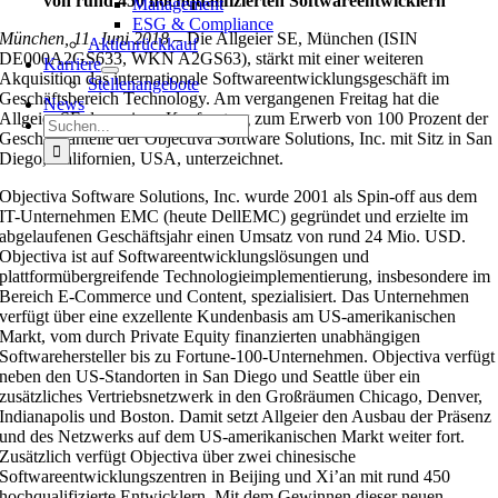
von rund 450 hochqualifizierten Softwareentwicklern
Management
ESG & Compliance
München, 11. Juni 2018 –
Die Allgeier SE, München (ISIN
Aktienrückkauf
DE000A2GS633, WKN A2GS63), stärkt mit einer weiteren
Karriere
Akquisition das internationale Softwareentwicklungsgeschäft im
Stellenangebote
Geschäftsbereich Technology. Am vergangenen Freitag hat die
News
Allgeier SE dazu einen Kaufvertrag zum Erwerb von 100 Prozent der
Suche
Geschäftsanteile der Objectiva Software Solutions, Inc. mit Sitz in San
nach:
Diego, Kalifornien, USA, unterzeichnet.
Objectiva Software Solutions, Inc. wurde 2001 als Spin-off aus dem
IT-Unternehmen EMC (heute DellEMC) gegründet und erzielte im
abgelaufenen Geschäftsjahr einen Umsatz von rund 24 Mio. USD.
Objectiva ist auf Softwareentwicklungslösungen und
plattformübergreifende Technologieimplementierung, insbesondere im
Bereich E-Commerce und Content, spezialisiert. Das Unternehmen
verfügt über eine exzellente Kundenbasis am US-amerikanischen
Markt, vom durch Private Equity finanzierten unabhängigen
Softwarehersteller bis zu Fortune-100-Unternehmen. Objectiva verfügt
neben den US-Standorten in San Diego und Seattle über ein
zusätzliches Vertriebsnetzwerk in den Großräumen Chicago, Denver,
Indianapolis und Boston. Damit setzt Allgeier den Ausbau der Präsenz
und des Netzwerks auf dem US-amerikanischen Markt weiter fort.
Zusätzlich verfügt Objectiva über zwei chinesische
Softwareentwicklungszentren in Beijing und Xi’an mit rund 450
hochqualifizierte Entwicklern. Mit dem Gewinnen dieser neuen