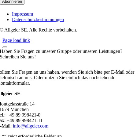
Impressum
Datenschutzbestimmungen
© Allgeier SE. Alle Rechte vorbehalten.
Page load link
Haben Sie Fragen zu unserer Gruppe oder unseren Leistungen?
Schreiben Sie uns!
ollten Sie Fragen an uns haben, wenden Sie sich bitte per E-Mail oder
elefonisch an uns. Oder nutzen Sie einfach das nachstehende
ontaktformular.
llgeier SE
ontgelasstraße 14
1679 München
el.: +49 89 998421-0
ax: +49 89 998421-11
-Mail:
info@allgeier.com
„
*
“ zeigt erforderliche Felder an