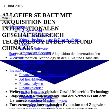
Zum
11. Juni 2018
Inhalt
ALLGEIER SE BAUT MIT
springen
Menü
AKQUISITION DEN
Lösungen
INTERNATIONALEN
E-Government
GESCHÄFTSBEREICH
Enterprise AI Low Code
Künstliche Intelligenz & Data Analytics
TECHNOLOGY IN DEN USA UND
Cloud
CHINA AUS
Business Software
Information Security
Start
»
Allgeier SE baut mit Akquisition den internationalen
Über uns
Geschäftsbereich Technology in den USA und China aus
Allgeier-Gruppe
Allgeier SE
Investor Relations
Finanzberichte & Publikationen
Ad hoc-Mitteilungen
Finanzanalysen
Finanzkalender
Weiterer Ausbau des globalen Geschäftsbereichs Technolog
Hauptversammlung
Stärkung der Kundenzugänge und des Netzwerks auf dem
Corporate Governance
US-amerikanischen Markt
Stimmrechtsmitteilungen
Fortsetzung der internationalen Expansion und Zugewinn
Directors‘ Dealings