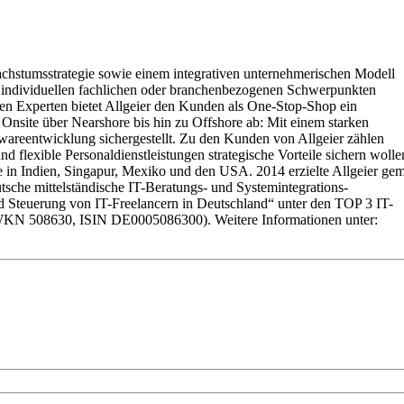
achstumsstrategie sowie einem integrativen unternehmerischen Modell
mit individuellen fachlichen oder branchenbezogenen Schwerpunkten
hen Experten bietet Allgeier den Kunden als One-Stop-Shop ein
Onsite über Nearshore bis hin zu Offshore ab: Mit einem starken
twareentwicklung sichergestellt. Zu den Kunden von Allgeier zählen
d flexible Personaldienstleistungen strategische Vorteile sichern wolle
 in Indien, Singapur, Mexiko und den USA. 2014 erzielte Allgeier ge
tsche mittelständische IT-Beratungs- und Systemintegrations-
d Steuerung von IT-Freelancern in Deutschland“ unter den TOP 3 IT-
et (WKN 508630, ISIN DE0005086300). Weitere Informationen unter: