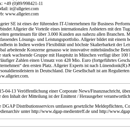
x: +49 (0)89/998421-11
Mail: ir@allgeier.com
b: www.allgeier.com
lgeier SE ist eines der führenden IT-Unternehmen für Business Perform
rbindet Allgeier die Vorteile eines internationalen Anbieters mit den
beiten gemeinsam für über 3.000 Kunden aus nahezu allen Branchen. Mit
fassendes Lösungs- und Leistungsportfolio. Allgeier bildet mit einem 
andbein in Indien werden Flexibilität und höchste Skalierbarkeit der L
obal arbeitende Konzerne genauso wie innovative mittelständische Betrieb
e stark wachsende Gruppe mit Hauptsitz in München verfügt über 100 
rläufiger Zahlen einen Umsatz von 428 Mio. Euro (fortgeführtes Geschä
ternehmen“ den ersten Platz. Allgeier Experts ist nach Lünendonk(R)-
rsonaldienstleistern in Deutschland. Die Gesellschaft ist am Regulie
w.allgeier.com.
15-04-13 Veröffentlichung einer Corporate News/Finanznachricht, üb
r den Inhalt der Mitteilung ist der Emittent / Herausgeber verantwortlich
e DGAP Distributionsservices umfassen gesetzliche Meldepflichten, C
dienarchiv unter http://www.dgap-medientreff.de und http://www.dgap