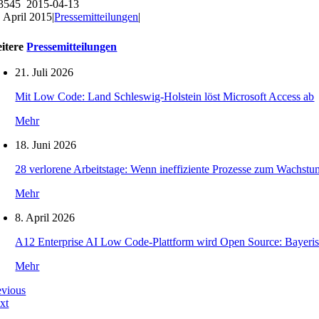
3545 2015-04-13
. April 2015
|
Pressemitteilungen
|
itere
Pressemitteilungen
21. Juli 2026
Mit Low Code: Land Schleswig-Holstein löst Microsoft Access ab
Mehr
18. Juni 2026
28 verlorene Arbeitstage: Wenn ineffiziente Prozesse zum Wachs
Mehr
8. April 2026
A12 Enterprise AI Low Code-Plattform wird Open Source: Bayeri
Mehr
evious
xt