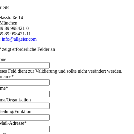
er SE
lasstraße 14
 München
+49 89 998421-0
49 89 998421-11
:
info@allgeier.com
“ zeigt erforderliche Felder an
one
eses Feld dient zur Validierung und sollte nicht verändert werden.
rname
*
ame
*
rma/Organisation
teilung/Funktion
Mail-Adresse
*