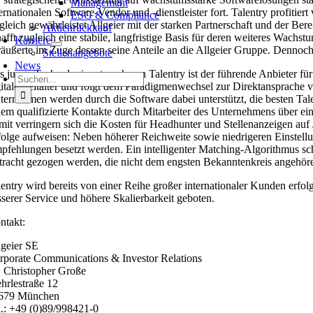
Management
ternationalen Software-Vendor und -dienstleister fort. Talentry profi
ESG & Compliance
gleich gewährleistet Allgeier mit der starken Partnerschaft und der Be
Aktienrückkauf
hafft zugleich eine stabile, langfristige Basis für deren weiteres Wachs
Karriere
räußerte im Zuge dessen seine Anteile an die Allgeier Gruppe. Dennoch 
Stellenangebote
News
s junge Technologieunternehmen Talentry ist der führende Anbieter f
Suche
gitale Zeitalter und folgt dem Paradigmenwechsel zur Direktansprache vo
nach:
ternehmen werden durch die Software dabei unterstützt, die besten Tale
dem qualifizierte Kontakte durch Mitarbeiter des Unternehmens über ei
mit verringern sich die Kosten für Headhunter und Stellenanzeigen auf J
folge aufweisen: Neben höherer Reichweite sowie niedrigeren Einstell
pfehlungen besetzt werden. Ein intelligenter Matching-Algorithmus schl
tracht gezogen werden, die nicht dem engsten Bekanntenkreis angehör
lentry wird bereits von einer Reihe großer internationaler Kunden erfo
sserer Service und höhere Skalierbarkeit geboten.
ntakt:
lgeier SE
rporate Communications & Investor Relations
. Christopher Große
hrlestraße 12
679 München
l.: +49 (0)89/998421-0