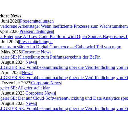
itere News
. Juni 2026
|
Pressemitteilungen
|
 verlorene Arbeitstage: Wenn ineffiziente Prozesse zum Wachstumshe
 April 2026
|
Pressemitteilungen
|
2 Enterprise AI Low Code-Plattform wird Open Source: Bayerisches 
. Juli 2025
|
Pressemitteilungen
|
meinsam stärker im Digital Commerce – eCube wird Teil von mgm
. März 2025
|
Corporate News
|
lgeier SE: Klarstellung zum Prüfungsergebnis der BaFin
. August 2024
|
News
|
LGEIER SE: Vorabbekanntmachung über die Veröffentlichung von Fi
. April 2024
|
News
|
LGEIER SE: Vorabbekanntmachung über die Veröffentlichung von Fi
. Dezember 2023
|
Corporate News
|
geier SE: Allgeier stellt klar
. August 2023
|
Corporate News
|
lgeier SE: Der auf Cloud-Softwareentwicklung und Data Analytics spezia
. August 2023
|
News
|
LGEIER SE: Vorabbekanntmachung über die Veröffentlichung von Fi