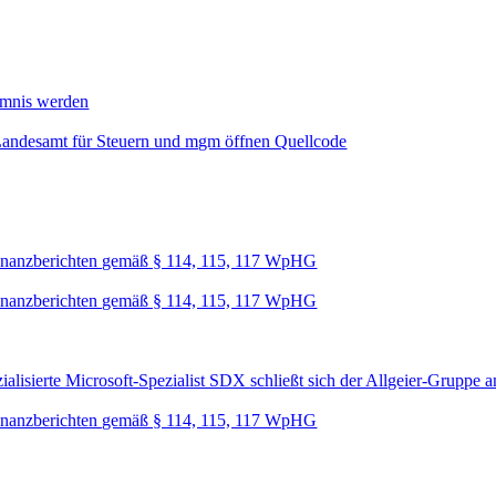
mmnis werden
Landesamt für Steuern und mgm öffnen Quellcode
nanzberichten gemäß § 114, 115, 117 WpHG
nanzberichten gemäß § 114, 115, 117 WpHG
lisierte Microsoft-Spezialist SDX schließt sich der Allgeier-Gruppe a
nanzberichten gemäß § 114, 115, 117 WpHG