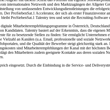
tiert vom internationalen Netzwerk und den Marktzugängen der Allgeier 
reitstellung von umfassenden Entwicklungsdienstleistungen die erfolgr
tum. Der ProSiebenSat.1 Accelerator, der sich als erster Finanzinvestor
bleibt ProSiebenSat.1 Talentry treu und setzt die Recruiting-Software
ür digitale Mitarbeiterempfehlungsprogramme in Österreich, Deutschl
n Kandidaten. Talentry basiert auf der Erkenntnis, dass die eigenen Mi
nte für zu besetzende Stellen zu finden: Sie ermöglicht Unternehmen e
ne Vielzahl an Kanälen (u.a. Email, professionelle und soziale Netzwe
obportalen, und die Qualität der Bewerber steigt gleichzeitig stark an.
ungskosten sind Mitarbeiterempfehlungen der Kanal mit der höchsten B
ägt den Mitarbeitern zudem geeignete Kontakte aus deren sozialen Netzw
en.
lgreich eingesetzt. Durch die Einbindung in die Service- und Deliverys