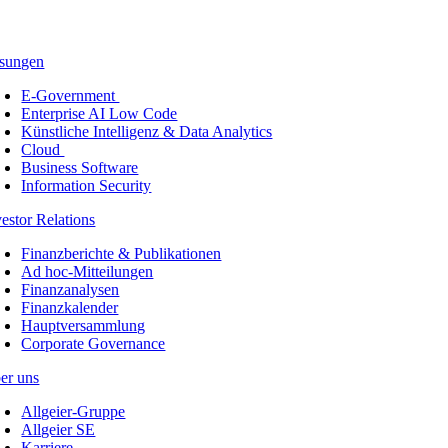
sungen
E-Government
Enterprise AI Low Code
Künstliche Intelligenz & Data Analytics
Cloud
Business Software
Information Security
vestor Relations
Finanzberichte & Publikationen
Ad hoc-Mitteilungen
Finanzanalysen
Finanzkalender
Hauptversammlung
Corporate Governance
er uns
Allgeier-Gruppe
Allgeier SE
Karriere