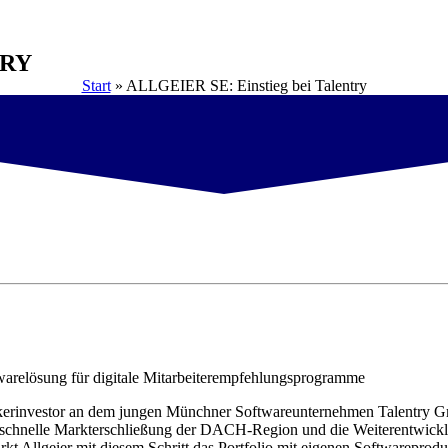
TRY
Start
»
ALLGEIER SE: Einstieg bei Talentry
twarelösung für digitale Mitarbeiterempfehlungsprogramme
nkerinvestor an dem jungen Münchner Softwareunternehmen Talentry GmbH
 die schnelle Markterschließung der DACH-Region und die Weiterentwi
kt Allgeier mit diesem Schritt das Portfolio mit eigenen Softwareprod