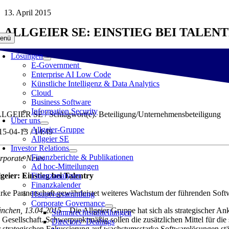
Zum
13. April 2015
Inhalt
ALLGEIER SE: EINSTIEG BEI TALEN
springen
enü
Lösungen
E-Government
Enterprise AI Low Code
Künstliche Intelligenz & Data Analytics
Cloud
Business Software
Information Security
LGEIER SE / Schlagwort(e): Beteiligung/Unternehmensbeteiligung
Über uns
Allgeier-Gruppe
15-04-13 / 14:49
Allgeier SE
Investor Relations
Finanzberichte & Publikationen
rporate News
Ad hoc-Mitteilungen
lgeier: Einstieg bei Talentry
Finanzanalysen
Finanzkalender
arke Partnerschaft gewährleistet weiteres Wachstum der führenden Sof
Hauptversammlung
Corporate Governance
nchen, 13.04.2015 –
Die Allgeier Gruppe hat sich als strategischer A
Stimmrechtsmitteilungen
e Gesellschaft. Schwerpunktmäßig sollen die zusätzlichen Mittel für
Directors‘ Dealings
r strategischen Fokussierung auf wachstumsstarke Softwarelösungen stär