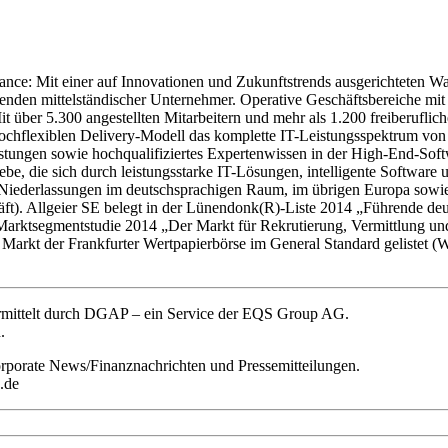
ance: Mit einer auf Innovationen und Zukunftstrends ausgerichteten W
 Tugenden mittelständischer Unternehmer. Operative Geschäftsbereiche 
 über 5.300 angestellten Mitarbeitern und mehr als 1.200 freiberuflic
hochflexiblen Delivery-Modell das komplette IT-Leistungsspektrum von 
eistungen sowie hochqualifiziertes Expertenwissen in der High-End-Sof
e, die sich durch leistungsstarke IT-Lösungen, intelligente Software un
Niederlassungen im deutschsprachigen Raum, im übrigen Europa sowie
ft). Allgeier SE belegt in der Lünendonk(R)-Liste 2014 „Führende deu
Marktsegmentstudie 2014 „Der Markt für Rekrutierung, Vermittlung un
rten Markt der Frankfurter Wertpapierbörse im General Standard gelist
ermittelt durch DGAP – ein Service der EQS Group AG.
.
orporate News/Finanznachrichten und Pressemitteilungen.
.de