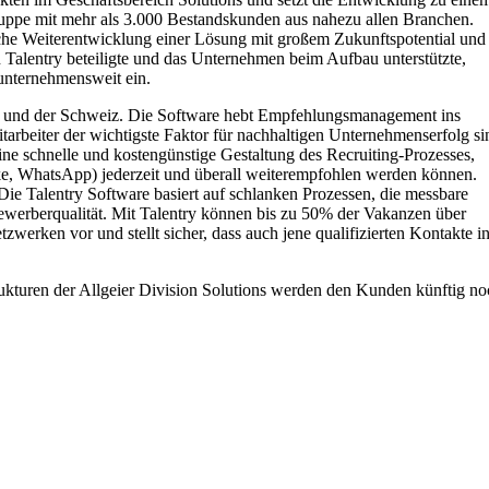
Gruppe mit mehr als 3.000 Bestandskunden aus nahezu allen Branchen.
eiche Weiterentwicklung einer Lösung mit großem Zukunftspotential und
 an Talentry beteiligte und das Unternehmen beim Aufbau unterstützte,
 unternehmensweit ein.
and und der Schweiz. Die Software hebt Empfehlungsmanagement ins
tarbeiter der wichtigste Faktor für nachhaltigen Unternehmenserfolg si
ine schnelle und kostengünstige Gestaltung des Recruiting-Prozesses,
rke, WhatsApp) jederzeit und überall weiterempfohlen werden können.
 Die Talentry Software basiert auf schlanken Prozessen, die messbare
ewerberqualität. Mit Talentry können bis zu 50% der Vakanzen über
erken vor und stellt sicher, dass auch jene qualifizierten Kontakte i
trukturen der Allgeier Division Solutions werden den Kunden künftig n