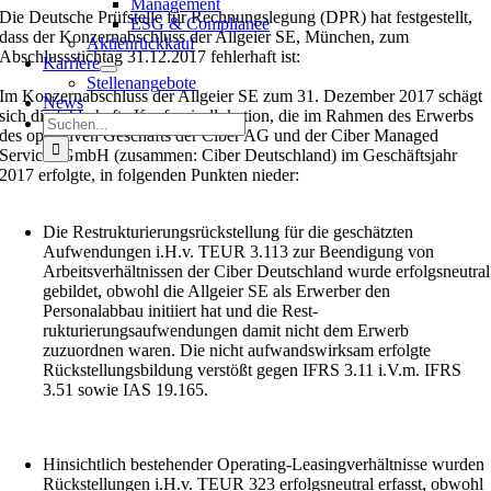
Management
Die Deutsche Prüfstelle für Rechnungslegung (DPR) hat festgestellt,
ESG & Compliance
dass der Konzernabschluss der Allgeier SE, München, zum
Aktienrückkauf
Abschlussstichtag 31.12.2017 fehlerhaft ist:
Karriere
Stellenangebote
Im Konzernabschluss der Allgeier SE zum 31. Dezember 2017 schägt
News
sich die fehlerhafte Kaufpreisallokation, die im Rahmen des Erwerbs
Suche
des operativen Geschäfts der Ciber AG und der Ciber Managed
nach:
Services GmbH (zusammen: Ciber Deutschland) im Geschäftsjahr
2017 erfolgte, in folgenden Punkten nieder:
Die Restrukturierungsrückstellung für die geschätzten
Aufwendungen i.H.v. TEUR 3.113 zur Beendigung von
Arbeitsverhältnissen der Ciber Deutschland wurde erfolgsneutral
gebildet, obwohl die Allgeier SE als Erwerber den
Personalabbau initiiert hat und die Rest­
rukturierungsaufwendungen damit nicht dem Erwerb
zuzuordnen waren. Die nicht aufwandswirksam erfolgte
Rückstellungsbildung verstößt gegen IFRS 3.11 i.V.m. IFRS
3.51 sowie IAS 19.165.
Hinsichtlich bestehender Operating-Leasingverhältnisse wurden
Rückstellungen i.H.v. TEUR 323 erfolgsneutral erfasst, obwohl