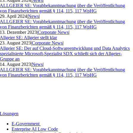
13. August 2024
|
News
|
ALLGEIER SE: Vorabbekanntmachung über die Veröffentlichung
von Finanzberichten gemäß § 114, 115, 117 WpHG
29. April 2024
|
News
|
ALLGEIER SE: Vorabbekanntmachung über die Veröffentlichung
von Finanzberichten gemäß § 114, 115, 117 WpHG
13. Dezember 2023
|
Corporate News
|
Allgeier SE: Allgeier stellt klar
23. August 2023
|
Corporate News
|
Allgeier SE: Der auf Cloud-Softwareentwicklung und Data Analytics
spezialisierte Microsoft-Spezialist SDX schließt sich der Allgeier-
Gruppe an
14. August 2023
|
News
|
ALLGEIER SE: Vorabbekanntmachung über die Veröffentlichung
von Finanzberichten gemäß § 114, 115, 117 WpHG
Lösungen
E-Government
Enterprise AI Low Code