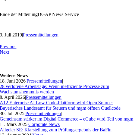
Ende der Mitteilung
DGAP News-Service
9. Juli 2019
|
Pressemitteilungen
|
Previous
Next
Weitere News
18. Juni 2026
|
Pressemitteilungen
|
28 verlorene Arbeitstage: Wenn ineffiziente Prozesse zum
Wachstumshemmnis werden
8. April 2026
|
Pressemitteilungen
|
A12 Enterprise AI Low Code-Plattform wird Open Source:
Bayerisches Landesamt für Steuern und mgm öffnen Quellcode
30. Juli 2025
|
Pressemitteilungen
|
Gemeinsam stärker im Digital Commerce – eCube wird Teil von mgm
11. März 2025
|
Corporate News
|
Allgeier SE: Klarstellung zum Prüfungsergebnis der BaFin