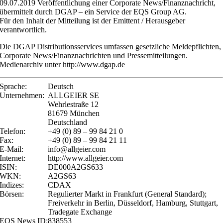
09.07.2019 Veröffentlichung einer Corporate News/Finanznachricht,
übermittelt durch DGAP – ein Service der EQS Group AG.
Für den Inhalt der Mitteilung ist der Emittent / Herausgeber
verantwortlich.
Die DGAP Distributionsservices umfassen gesetzliche Meldepflichten,
Corporate News/Finanznachrichten und Pressemitteilungen.
Medienarchiv unter http://www.dgap.de
Sprache:
Deutsch
Unternehmen:
ALLGEIER SE
Wehrlestraße 12
81679 München
Deutschland
Telefon:
+49 (0) 89 – 99 84 21 0
Fax:
+49 (0) 89 – 99 84 21 11
E-Mail:
info@allgeier.com
Internet:
http://www.allgeier.com
ISIN:
DE000A2GS633
WKN:
A2GS63
Indizes:
CDAX
Börsen:
Regulierter Markt in Frankfurt (General Standard);
Freiverkehr in Berlin, Düsseldorf, Hamburg, Stuttgart,
Tradegate Exchange
EQS News ID:
838553