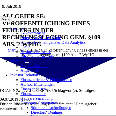
Zum
9. Juli 2019
Inhalt
ALLGEIER SE:
springen
Menü
VERÖFFENTLICHUNG EINES
Lösungen
FEHLERS IN DER
E-Government
RECHNUNGSLEGUNG GEM. §109
Enterprise AI Low Code
Künstliche Intelligenz & Data Analytics
ABS. 2 WPHG
Cloud
Start
»
ALLGEIER SE: Veröffentlichung eines Fehlers in der
Business Software
Rechnungslegung gem. §109 Abs. 2 WpHG
Information Security
Über uns
Allgeier-Gruppe
Allgeier SE
Investor Relations
Finanzberichte & Publikationen
Ad hoc-Mitteilungen
Finanzanalysen
DGAP-News: ALLGEIER SE / Schlagwort(e): Sonstiges
Finanzkalender
Hauptversammlung
09.07.2019 / 15:37
Corporate Governance
Für den Inhalt der Mitteilung ist der Emittent / Herausgeber
Stimmrechtsmitteilungen
verantwortlich.
Directors‘ Dealings