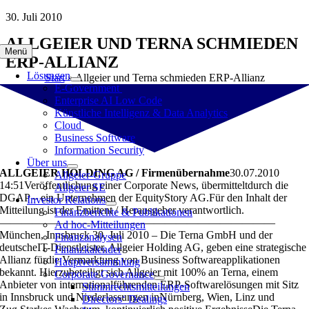
Zum
30. Juli 2010
Inhalt
ALLGEIER UND TERNA SCHMIEDEN
springen
Menü
ERP-ALLIANZ
Lösungen
Start
»
Allgeier und Terna schmieden ERP-Allianz
E-Government
Enterprise AI Low Code
Künstliche Intelligenz & Data Analytics
Cloud
Business Software
Information Security
Über uns
ALLGEIER HOLDING AG / Firmenübernahme
30.07.2010
Allgeier-Gruppe
14:51Veröffentlichung einer Corporate News, übermitteltdurch die
Allgeier SE
DGAP – ein Unternehmen der EquityStory AG.Für den Inhalt der
Investor Relations
Mitteilung ist der Emittent / Herausgeber verantwortlich.
Finanzberichte & Publikationen
—————————————————————————
Ad hoc-Mitteilungen
München, Innsbruck 30. Juli 2010 – Die Terna GmbH und der
Finanzanalysen
deutscheIT-Dienstleister, Allgeier Holding AG, geben eine strategische
Finanzkalender
Allianz fürdie Vermarktung von Business Softwareapplikationen
Hauptversammlung
bekannt. Hierzubeteiligt sich Allgeier mit 100% an Terna, einem
Corporate Governance
Anbieter von internationalführenden ERP-Softwarelösungen mit Sitz
Stimmrechtsmitteilungen
in Innsbruck und Niederlassungen inNürnberg, Wien, Linz und
Directors‘ Dealings