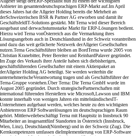
Allgeier steigt derERP-Spezialist nun zu einem der wichtigsten
Anbieter im gesamtendeutschsprachigen ERP-Markt auf.Im April
dieses Jahres hat die Allgeier Holding bereits die Mehrheit an
derSchweizerischen BSR & Partner AG erworben und damit ihr
GeschäftsfeldIT-Solutions gestärkt. Mit Terna wird dieser Bereich
ausgebaut und derwachstumsstarke Markt für ERP-Lösungen bedient.
Hierzu wird Terna vonÖsterreich aus die Vermarktung ihres
Lösungsangebots auch in Deutschlandund in der Schweiz vorantreiben
und dazu das weit gefächerte Netzwerk derAllgeier Gesellschaften
nutzen.Terna Geschäftsführer bleiben an BordTerna wurde 2005 von
Christian Kranebitter, Peter Bereiter und ReinhardPalaver gegründet.
Im Zuge des Verkaufs ihrer Anteile haben sich diebisherigen,
geschäftsführenden Gesellschafter mit einem Aktienpaket an
derAllgeier Holding AG beteiligt. Sie werden weiterhin die
unternehmerischeVerantwortung tragen und als Geschäftsführer der
Terna-Gruppe vorstehen.Über Terna: Die Terna GmbH wurde im
August 2005 gegründet. Durch strategischePartnerschaften mit
international führenden Herstellern wie Microsoft,Lawson und IBM
konnte innerhalb von wenigen Jahren ein mittelständischesIT-
Unternehmen aufgebaut werden, welches heute zu den wichtigsten
Anbieternvon ERP Softwarelösungen im deutschsprachigen Raum
gehört. Mittlerweilebeschäftigt Terna mit Hauptsitz in Innsbruck 90
Mitarbeiter an insgesamtfünf Standorten in Österreich (Innsbruck,
Wien, Linz), Deutschland(Nürnberg) und in der Schweiz (Zug). Die
Kernkompetenzen umfassen dieImplementierung von ERP-Software