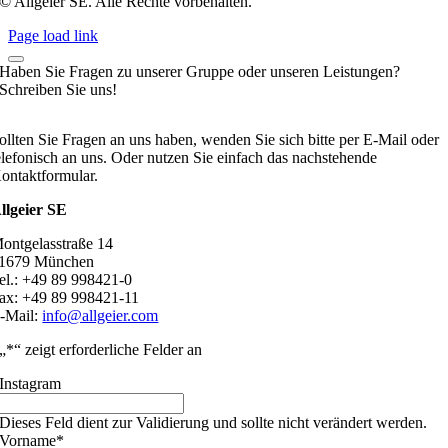
© Allgeier SE. Alle Rechte vorbehalten.
Page load link
Haben Sie Fragen zu unserer Gruppe oder unseren Leistungen?
Schreiben Sie uns!
ollten Sie Fragen an uns haben, wenden Sie sich bitte per E-Mail oder
elefonisch an uns. Oder nutzen Sie einfach das nachstehende
ontaktformular.
llgeier SE
ontgelasstraße 14
1679 München
el.: +49 89 998421-0
ax: +49 89 998421-11
-Mail:
info@allgeier.com
„
*
“ zeigt erforderliche Felder an
Instagram
Dieses Feld dient zur Validierung und sollte nicht verändert werden.
Vorname
*