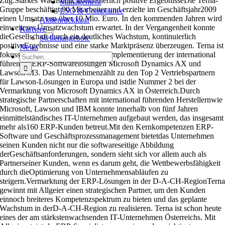
Zug.Starkes Wachstum, kontinuierlich positive ErgebnisseDie Terna-
Management
Gruppe beschäftigt 90 Mitarbeiter und erzielte im Geschäftsjahr2009
ESG & Compliance
einen Umsatz von über 10 Mio. Euro. In den kommenden Jahren wird
Aktienrückkauf
einweiteres Umsatzwachstum erwartet. In der Vergangenheit konnte
Karriere
dieGesellschaft durch ein deutliches Wachstum, kontinuierlich
Stellenangebote
positiveErgebnisse und eine starke Marktpräsenz überzeugen. Terna ist
News
fokussiertauf den Vertrieb und die Implementierung der international
Suche
führendenERP-Softwarelösungen Microsoft Dynamics AX und
nach:
Lawson M3. Das Unternehmenzählt zu den Top 2 Vertriebspartnern
für Lawson-Lösungen in Europa und istdie Nummer 2 bei der
Vermarktung von Microsoft Dynamics AX in Österreich.Durch
strategische Partnerschaften mit international führenden Herstellernwie
Microsoft, Lawson und IBM konnte innerhalb von fünf Jahren
einmittelständisches IT-Unternehmen aufgebaut werden, das insgesamt
mehr als160 ERP-Kunden betreut.Mit den Kernkompetenzen ERP-
Software und Geschäftsprozessmanagement bietetdas Unternehmen
seinen Kunden nicht nur die softwareseitige Abbildung
derGeschäftsanforderungen, sondern sieht sich vor allem auch als
Partnerseiner Kunden, wenn es darum geht, die Wettbewerbsfähigkeit
durch dieOptimierung von Unternehmensabläufen zu
steigern.Vermarktung der ERP-Lösungen in der D-A-CH-RegionTern
gewinnt mit Allgeier einen strategischen Partner, um den Kunden
einnoch breiteres Kompetenzspektrum zu bieten und das geplante
Wachstum in derD-A-CH-Region zu realisieren. Terna ist schon heute
eines der am stärkstenwachsenden IT-Unternehmen Österreichs. Mit