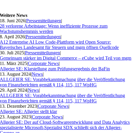
Weitere News
18. Juni 2026
|
Pressemitteilungen
|
28 verlorene Arbeitstage: Wenn ineffiziente Prozesse zum
Wachstumshemmnis werden
8. April 2026
|
Pressemitteilungen
|
A12 Enterprise AI Low Code-Plattform wird Open Source:
Bayerisches Landesamt für Steuern und mgm öffnen Quellcode
30. Juli 2025
|
Pressemitteilungen
|
Gemeinsam stärker im Digital Commerce – eCube wird Teil von mgm
11. März 2025
|
Corporate News
|
Allgeier SE: Klarstellung zum Prüfungsergebnis der BaFin
13. August 2024
|
News
|
ALLGEIER SE: Vorabbekanntmachung über die Veröffentlichung
von Finanzberichten gemäß § 114, 115, 117 WpHG
29. April 2024
|
News
|
ALLGEIER SE: Vorabbekanntmachung über die Veröffentlichung
von Finanzberichten gemäß § 114, 115, 117 WpHG
13. Dezember 2023
|
Corporate News
|
Allgeier SE: Allgeier stellt klar
23. August 2023
|
Corporate News
|
Allgeier SE: Der auf Cloud-Softwareentwicklung und Data Analytics
spezialisierte Microsoft-Spezialist SDX schließt sich der Allgeier-
Gruppe an