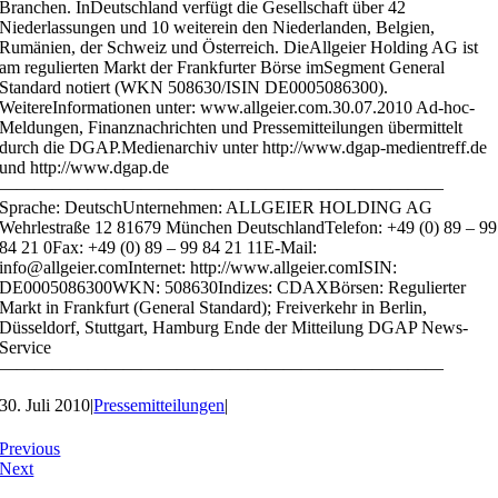
Branchen. InDeutschland verfügt die Gesellschaft über 42
Niederlassungen und 10 weiterein den Niederlanden, Belgien,
Rumänien, der Schweiz und Österreich. DieAllgeier Holding AG ist
am regulierten Markt der Frankfurter Börse imSegment General
Standard notiert (WKN 508630/ISIN DE0005086300).
WeitereInformationen unter: www.allgeier.com.30.07.2010 Ad-hoc-
Meldungen, Finanznachrichten und Pressemitteilungen übermittelt
durch die DGAP.Medienarchiv unter http://www.dgap-medientreff.de
und http://www.dgap.de
—————————————————————————
Sprache: DeutschUnternehmen: ALLGEIER HOLDING AG
Wehrlestraße 12 81679 München DeutschlandTelefon: +49 (0) 89 – 99
84 21 0Fax: +49 (0) 89 – 99 84 21 11E-Mail:
info@allgeier.comInternet: http://www.allgeier.comISIN:
DE0005086300WKN: 508630Indizes: CDAXBörsen: Regulierter
Markt in Frankfurt (General Standard); Freiverkehr in Berlin,
Düsseldorf, Stuttgart, Hamburg Ende der Mitteilung DGAP News-
Service
—————————————————————————
30. Juli 2010
|
Pressemitteilungen
|
Previous
Next