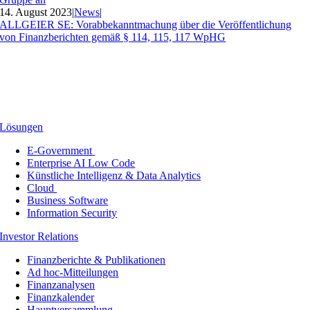
14. August 2023
|
News
|
ALLGEIER SE: Vorabbekanntmachung über die Veröffentlichung
von Finanzberichten gemäß § 114, 115, 117 WpHG
Lösungen
E-Government
Enterprise AI Low Code
Künstliche Intelligenz & Data Analytics
Cloud
Business Software
Information Security
Investor Relations
Finanzberichte & Publikationen
Ad hoc-Mitteilungen
Finanzanalysen
Finanzkalender
Hauptversammlung