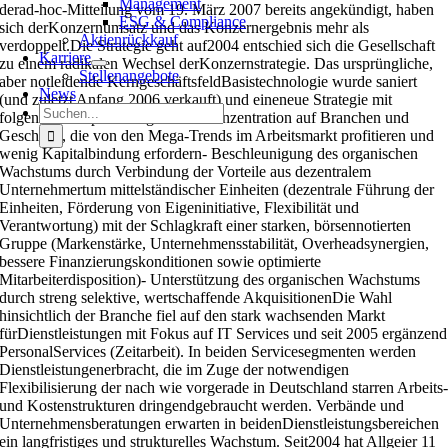
Management
derad-hoc-Mitteilung vom 19. März 2007 bereits angekündigt, haben
ESG & Compliance
sich derKonzernumsatz und das Konzernergebnis mehr als
Aktienrückkauf
verdoppelt.Die Strategie geht auf2004 entschied sich die Gesellschaft
Karriere
zu einem radikalen Wechsel derKonzernstrategie. Das ursprüngliche,
Stellenangebote
aber notleidende KerngeschäftsfeldBasistechnologie wurde saniert
News
(und zuletzt Anfang 2006 verkauft) und eineneue Strategie mit
Suche
folgenden Eckpunkten gesetzt:- Konzentration auf Branchen und
nach:
Geschäfte, die von den Mega-Trends im Arbeitsmarkt profitieren und
wenig Kapitalbindung erfordern- Beschleunigung des organischen
Wachstums durch Verbindung der Vorteile aus dezentralem
Unternehmertum mittelständischer Einheiten (dezentrale Führung der
Einheiten, Förderung von Eigeninitiative, Flexibilität und
Verantwortung) mit der Schlagkraft einer starken, börsennotierten
Gruppe (Markenstärke, Unternehmensstabilität, Overheadsynergien,
bessere Finanzierungskonditionen sowie optimierte
Mitarbeiterdisposition)- Unterstützung des organischen Wachstums
durch streng selektive, wertschaffende AkquisitionenDie Wahl
hinsichtlich der Branche fiel auf den stark wachsenden Markt
fürDienstleistungen mit Fokus auf IT Services und seit 2005 ergänzend
PersonalServices (Zeitarbeit). In beiden Servicesegmenten werden
Dienstleistungenerbracht, die im Zuge der notwendigen
Flexibilisierung der nach wie vorgerade in Deutschland starren Arbeits
und Kostenstrukturen dringendgebraucht werden. Verbände und
Unternehmensberatungen erwarten in beidenDienstleistungsbereichen
ein langfristiges und strukturelles Wachstum. Seit2004 hat Allgeier 11