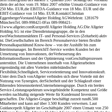
diein der ad-hoc vom 19. März 2007 erhöhte Umsatz-Guidance von
250 Mio. EUR,die EBITDA-Guidance von 18 Mio. EUR und die
EBIT-Guidance von 14 Mio. EUR.Kontakt:Christian
EggenbergerVorstandAllgeier Holding AGWehrlestr. 1281679
MünchenTel. 089-998421-0Fax 089-998421-
11www.allgeier.comKurzprofil Allgeier Holding AG:Die Allgeier
Holding AG ist eine Dienstleistungsgruppe, die in den
zweiWachstumsmärkten IT- und Personal-Services (Zeitarbeit) aktiv
ist. DieGesellschaften im Bereich Personalservice bieten flexible
Personalkapazitätund Know-how – von der Aushilfe bis zum
Interimsmanager. Im BereichIT-Service werden Kunden bei der
Umsetzung von Innovationen, derVerbesserung des
Informationsflusses und der Optimierung vonGeschäftsprozessen
unterstützt. Die Unternehmen innerhalb von Allgeierarbeiten
eigenständig mit allen Vorteilen mittelständischer
Flexibilität,Schnelligkeit, Serviceorientierung und Innovationskraft.
Unter dem Dach vonAllgeier verbinden sich diese Vorteile mit der
Nutzung von Synergien, derSicherheit und der Schlagkraft einer
führenden börsennotiertenUnternehmensgruppe. Durch ein breites
Service-Leistungsspektrum sowiegebündelte Kompetenz und Größe
werden nachhaltig steigende Werte für Kundenund Investoren
geschaffen. Die Allgeier-Gruppe beschäftigt zurzeit rund6.500
Mitarbeiter und kann auf über 3.500 Kunden verweisen. Laut
Guidancepeilt Allgeier im Geschäftsjahr 2007 einen Umsatz von 250