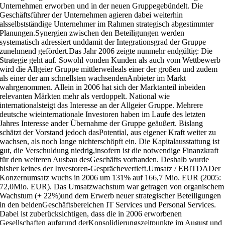
Unternehmen erworben und in der neuen Gruppegebündelt. Die
Geschäftsführer der Unternehmen agieren dabei weiterhin
alsselbstständige Unternehmer im Rahmen strategisch abgestimmter
Planungen.Synergien zwischen den Beteiligungen werden
systematisch adressiert unddamit der Integrationsgrad der Gruppe
zunehmend gefördert.Das Jahr 2006 zeigte nunmehr endgültig: Die
Strategie geht auf. Sowohl vonden Kunden als auch vom Wettbewerb
wird die Allgeier Gruppe mittlerweileals einer der großen und zudem
als einer der am schnellsten wachsendenAnbieter im Markt
wahrgenommen. Allein in 2006 hat sich der Marktanteil inbeiden
relevanten Märkten mehr als verdoppelt. National wie
internationalsteigt das Interesse an der Allgeier Gruppe. Mehrere
deutsche wieinternationale Investoren haben im Laufe des letzten
Jahres Interesse ander Übernahme der Gruppe geäußert. Bislang
schätzt der Vorstand jedoch dasPotential, aus eigener Kraft weiter zu
wachsen, als noch lange nichterschöpft ein. Die Kapitalausstattung ist
gut, die Verschuldung niedrig,insofern ist die notwendige Finanzkraft
für den weiteren Ausbau desGeschäfts vorhanden. Deshalb wurde
bisher keines der Investoren-Gesprächevertieft.Umsatz / EBITDADer
Konzernumsatz wuchs in 2006 um 131% auf 166,7 Mio. EUR (2005:
72,0Mio. EUR). Das Umsatzwachstum war getragen von organischem
Wachstum (+ 22%)und dem Erwerb neuer strategischer Beteiligungen
in den beidenGeschäftsbereichen IT Services und Personal Services.
Dabei ist zuberücksichtigen, dass die in 2006 erworbenen
Gesellschaften aufgrund derKonsolidierungszeitpunkte im August und