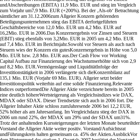
undAbschreibungen (EBITA) 11,9 Mio. EUR und stieg im Vergleich
zum Vorjahr um7,9 Mio. EUR (+200%). Bei der ‚Als-ob‘ Betrachtung
sämtlicher am 31.12.2006zum Allgeier Konzern gehörenden
Beteiligungsunternehmen stieg das EBITA derfortgeführten
Geschäftsbereiche von 12,0 Mio. EUR um 4,2 Mio. EUR auf
16,2Mio. EUR in 2006.Das Konzernergebnis vor Zinsen und Steuern
(EBIT) stieg ebenfalls von 3,2Mio. EUR in 2005 um 4,2 Mio. EUR
auf 7,4 Mio. EUR im Berichtsjahr.Sowohl vor Steuern als auch nach
Steuern wies der Konzern ein gutesKonzernergebnis in Höhe von 5,0
Mio. EUR bzw. 2,8 Mio. EUR aus.Der Cash Flow vor Working
Capital Aufbau zur Finanzierung des Wachstumserhöhte sich von 2,9
auf 8,2 Mio. EUR.Vermögenslage und LiquiditätInfolge der
Investitionstätigkeit in 2006 verlängerte sich dieKonzernbilanz auf
135,1 Mio. EUR (Vorjahr 69 Mio. EUR). Allgeier setzt beider
Investitionspolitik weiterhin auf eine solide Finanzierung.Relevante
Indices outperformedDie Allgeier Aktie verzeichnete bereits in 2005
eine deutlich höhereWertsteigerung als Vergleichsindizes wie DAX,
MDAX oder SDAX. Dieser Trendsetzte sich auch in 2006 fort. Die
Allgeier Inhaber Aktie schloss zumJahresende 2006 bei 12,2 EUR,
52% höher als am Jahresanfang. Im Vergleichdazu stieg der DAX in
2006 um rund 22%, der MDAX um 29% und der SDAX um31%.
Trotz der anhaltenden Kurssteigerungen der letzten Monate beurteiltder
Vorstand die Allgeier Aktie weiter positiv. Vorstand/Aufsichtsrat
undFührungskreis halten gemeinsam ca. 45% der Aktien.AusblickVor
dem Hintergrund des starken 1. Quartals 2007 bestätigt der Vorstand