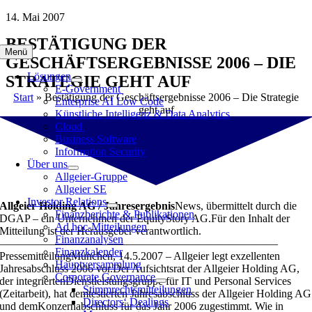
Zum
14. Mai 2007
Inhalt
BESTÄTIGUNG DER
springen
Menü
GESCHÄFTSERGEBNISSE 2006 – DIE
Lösungen
STRATEGIE GEHT AUF
E-Government
Start
»
Bestätigung der Geschäftsergebnisse 2006 – Die Strategie
Enterprise AI Low Code
geht auf
Künstliche Intelligenz & Data Analytics
Cloud
Business Software
Information Security
Über uns
Allgeier-Gruppe
Allgeier SE
Investor Relations
Allgeier Holding AG / Jahresergebnis
News, übermittelt durch die
Finanzberichte & Publikationen
DGAP – ein Unternehmen der EquityStory AG.Für den Inhalt der
Ad hoc-Mitteilungen
Mitteilung ist der Herausgeber verantwortlich.
Finanzanalysen
—————————————————————————
Finanzkalender
PressemitteilungMünchen, 14.5.2007 – Allgeier legt exzellenten
Hauptversammlung
Jahresabschluss 2006 vor.Der Aufsichtsrat der Allgeier Holding AG,
Corporate Governance
der integriertenDienstleistungsgruppe für IT und Personal Services
Stimmrechtsmitteilungen
(Zeitarbeit), hat demtestierten Jahresabschluss der Allgeier Holding AG
Directors‘ Dealings
und demKonzernabschluss für das Jahr 2006 zugestimmt. Wie in