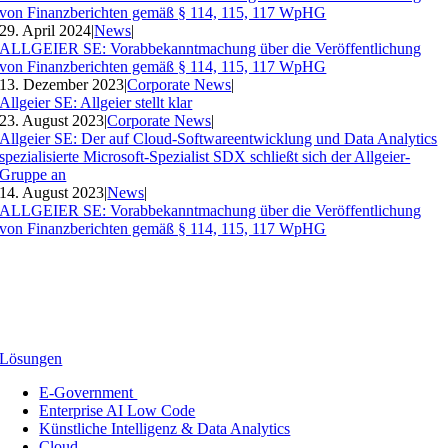
von Finanzberichten gemäß § 114, 115, 117 WpHG
29. April 2024
|
News
|
ALLGEIER SE: Vorabbekanntmachung über die Veröffentlichung
von Finanzberichten gemäß § 114, 115, 117 WpHG
13. Dezember 2023
|
Corporate News
|
Allgeier SE: Allgeier stellt klar
23. August 2023
|
Corporate News
|
Allgeier SE: Der auf Cloud-Softwareentwicklung und Data Analytics
spezialisierte Microsoft-Spezialist SDX schließt sich der Allgeier-
Gruppe an
14. August 2023
|
News
|
ALLGEIER SE: Vorabbekanntmachung über die Veröffentlichung
von Finanzberichten gemäß § 114, 115, 117 WpHG
Lösungen
E-Government
Enterprise AI Low Code
Künstliche Intelligenz & Data Analytics
Cloud