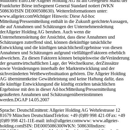
Millionen Euro.Die Allgeier Holding AG ist am Geregelten Markt der
Frankfurter Börse imSegment General Standard notiert (WKN
508630/ISIN DE000508630). WeitereInformationen unter:
www.allgeier.comWichtiger Hinweis: Diese Ad-hoc
Mitteilung/Pressemitteilung enthält in die Zukunft gerichteteAussagen,
die auf Annahmen und Schätzungen der Unternehmensleitung
derAllgeier Holding AG beruhen. Auch wenn die
Unternehmensleitung der Ansichtist, dass diese Annahmen und
Schätzungen zutreffend sind, können diekünftige tatsächliche
Entwicklung und die künftigen tatsächlichenErgebnisse von diesen
Annahmen und Schätzungen aufgrund vielfältigerFaktoren erheblich
abweichen. Zu diesen Faktoren können beispielsweise dieVeränderung
der gesamtwirtschaftlichen Lage, der Wechselkurse, derZinssätze
sowie Veränderungen innerhalb der Marktentwicklung und der
sichveränderten Wettbewerbssituation gehören. Die Allgeier Holding
AG übernimmtkeine Gewährleistung und keine Haftung dafür, dass
die künftige Entwicklungund die künftig erzielten tatsächlichen
Ergebnisse mit den in dieser Ad-hocMitteilung/Pressemitteilung
geäußerten Annahmen und Schätzungenübereinstimmen
werden.DGAP 14.05.2007
—————————————————————————
Sprache: DeutschEmittent: Allgeier Holding AG Wehrlestrasse 12
81679 München DeutschlandTelefon: +49 (0)89 998 421-0Fax: +49
(0)89 998 421-11E-mail: info@allgeier.comwww: www.allgeier-
holding.comISIN: DE0005086300WKN: 508630Indizes: