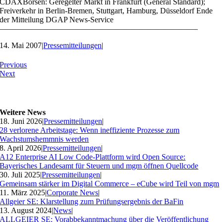
CDAXBörsen: Geregelter Markt in Frankfurt (General Standard);
Freiverkehr in Berlin-Bremen, Stuttgart, Hamburg, Düsseldorf Ende
der Mitteilung DGAP News-Service
—————————————————————————
14. Mai 2007
|
Pressemitteilungen
|
Previous
Next
Weitere News
18. Juni 2026
|
Pressemitteilungen
|
28 verlorene Arbeitstage: Wenn ineffiziente Prozesse zum
Wachstumshemmnis werden
8. April 2026
|
Pressemitteilungen
|
A12 Enterprise AI Low Code-Plattform wird Open Source:
Bayerisches Landesamt für Steuern und mgm öffnen Quellcode
30. Juli 2025
|
Pressemitteilungen
|
Gemeinsam stärker im Digital Commerce – eCube wird Teil von mgm
11. März 2025
|
Corporate News
|
Allgeier SE: Klarstellung zum Prüfungsergebnis der BaFin
13. August 2024
|
News
|
ALLGEIER SE: Vorabbekanntmachung über die Veröffentlichung