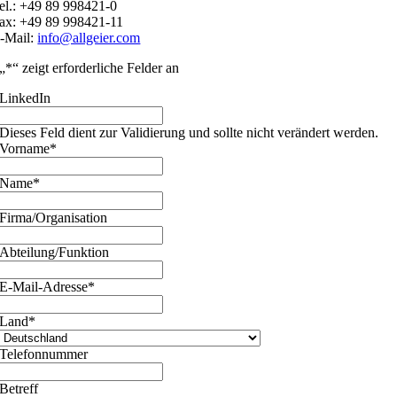
el.: +49 89 998421-0
ax: +49 89 998421-11
-Mail:
info@allgeier.com
„
*
“ zeigt erforderliche Felder an
LinkedIn
Dieses Feld dient zur Validierung und sollte nicht verändert werden.
Vorname
*
Name
*
Firma/Organisation
Abteilung/Funktion
E-Mail-Adresse
*
Land
*
Telefonnummer
Betreff