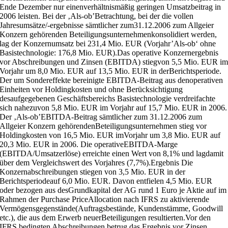
Ende Dezember nur einenverhältnismäßig geringen Umsatzbeitrag in
2006 leisten. Bei der ‚Als-ob’Betrachtung, bei der die vollen
Jahresumsätze/-ergebnisse sämtlicher zum31.12.2006 zum Allgeier
Konzern gehörenden Beteiligungsunternehmenkonsolidiert werden,
lag der Konzernumsatz bei 231,4 Mio. EUR (Vorjahr’Als-ob‘ ohne
Basistechnologie: 176,8 Mio. EUR).Das operative Konzernergebnis
vor Abschreibungen und Zinsen (EBITDA) stiegvon 5,5 Mio. EUR i
Vorjahr um 8,0 Mio. EUR auf 13,5 Mio. EUR in derBerichtsperiode.
Der um Sondereffekte bereinigte EBITDA-Beitrag aus denoperativen
Einheiten vor Holdingkosten und ohne Berücksichtigung
desaufgegebenen Geschäftsbereichs Basistechnologie verdreifachte
sich nahezuvon 5,8 Mio. EUR im Vorjahr auf 15,7 Mio. EUR in 2006.
Der ‚Als-ob’EBITDA-Beitrag sämtlicher zum 31.12.2006 zum
Allgeier Konzern gehörendenBeteiligungsunternehmen stieg vor
Holdingkosten von 16,5 Mio. EUR imVorjahr um 3,8 Mio. EUR auf
20,3 Mio. EUR in 2006. Die operativeEBITDA-Marge
(EBITDA/Umsatzerlöse) erreichte einen Wert von 8,1% und lagdamit
über dem Vergleichswert des Vorjahres (7,7%).Ergebnis Die
Konzernabschreibungen stiegen von 3,5 Mio. EUR in der
Berichtsperiodeauf 6,0 Mio. EUR. Davon entfielen 4,5 Mio. EUR
oder bezogen aus desGrundkapital der AG rund 1 Euro je Aktie auf im
Rahmen der Purchase PriceAllocation nach IFRS zu aktivierende
Vermögensgegenstände(Auftragsbestände, Kundenstämme, Goodwill
etc.), die aus dem Erwerb neuerBeteiligungen resultierten.Vor den
IFRS bedingten Abschreibungen betrug das Ergebnis vor Zinsen