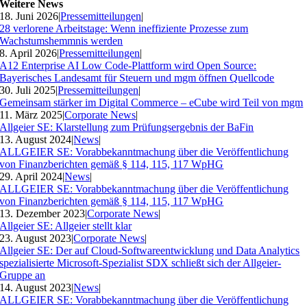
Weitere News
18. Juni 2026
|
Pressemitteilungen
|
28 verlorene Arbeitstage: Wenn ineffiziente Prozesse zum
Wachstumshemmnis werden
8. April 2026
|
Pressemitteilungen
|
A12 Enterprise AI Low Code-Plattform wird Open Source:
Bayerisches Landesamt für Steuern und mgm öffnen Quellcode
30. Juli 2025
|
Pressemitteilungen
|
Gemeinsam stärker im Digital Commerce – eCube wird Teil von mgm
11. März 2025
|
Corporate News
|
Allgeier SE: Klarstellung zum Prüfungsergebnis der BaFin
13. August 2024
|
News
|
ALLGEIER SE: Vorabbekanntmachung über die Veröffentlichung
von Finanzberichten gemäß § 114, 115, 117 WpHG
29. April 2024
|
News
|
ALLGEIER SE: Vorabbekanntmachung über die Veröffentlichung
von Finanzberichten gemäß § 114, 115, 117 WpHG
13. Dezember 2023
|
Corporate News
|
Allgeier SE: Allgeier stellt klar
23. August 2023
|
Corporate News
|
Allgeier SE: Der auf Cloud-Softwareentwicklung und Data Analytics
spezialisierte Microsoft-Spezialist SDX schließt sich der Allgeier-
Gruppe an
14. August 2023
|
News
|
ALLGEIER SE: Vorabbekanntmachung über die Veröffentlichung