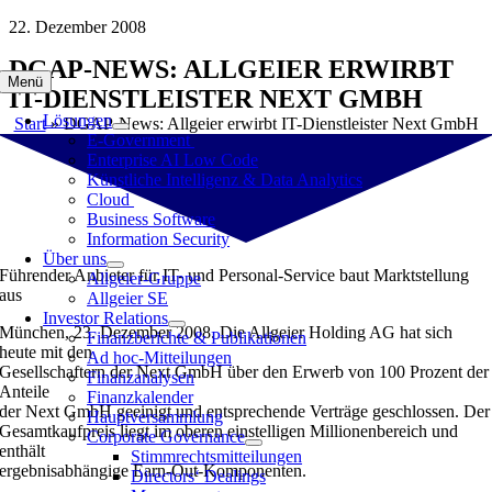
Zum
22. Dezember 2008
Inhalt
DGAP-NEWS: ALLGEIER ERWIRBT
springen
Menü
IT-DIENSTLEISTER NEXT GMBH
Lösungen
Start
»
DGAP-News: Allgeier erwirbt IT-Dienstleister Next GmbH
E-Government
Enterprise AI Low Code
Künstliche Intelligenz & Data Analytics
Cloud
Business Software
Information Security
Über uns
Führender Anbieter für IT- und Personal-Service baut Marktstellung
Allgeier-Gruppe
aus
Allgeier SE
Investor Relations
München, 23. Dezember 2008. Die Allgeier Holding AG hat sich
Finanzberichte & Publikationen
heute mit den
Ad hoc-Mitteilungen
Gesellschaftern der Next GmbH über den Erwerb von 100 Prozent der
Finanzanalysen
Anteile
Finanzkalender
der Next GmbH geeinigt und entsprechende Verträge geschlossen. Der
Hauptversammlung
Gesamtkaufpreis liegt im oberen einstelligen Millionenbereich und
Corporate Governance
enthält
Stimmrechtsmitteilungen
ergebnisabhängige Earn-Out-Komponenten.
Directors‘ Dealings