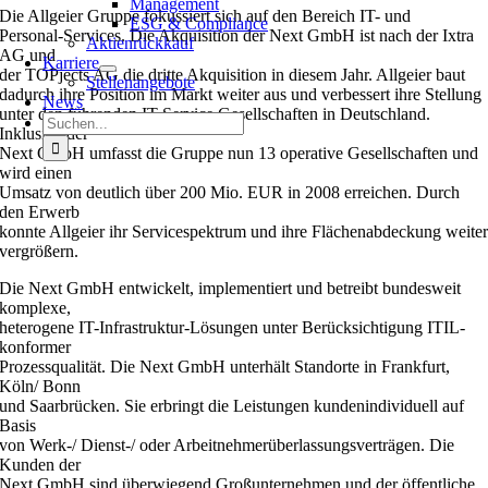
Management
Die Allgeier Gruppe fokussiert sich auf den Bereich IT- und
ESG & Compliance
Personal-Services. Die Akquisition der Next GmbH ist nach der Ixtra
Aktienrückkauf
AG und
Karriere
der TOPjects AG die dritte Akquisition in diesem Jahr. Allgeier baut
Stellenangebote
dadurch ihre Position im Markt weiter aus und verbessert ihre Stellung
News
unter den führenden IT-Service Gesellschaften in Deutschland.
Suche
Inklusive der
nach:
Next GmbH umfasst die Gruppe nun 13 operative Gesellschaften und
wird einen
Umsatz von deutlich über 200 Mio. EUR in 2008 erreichen. Durch
den Erwerb
konnte Allgeier ihr Servicespektrum und ihre Flächenabdeckung weite
vergrößern.
Die Next GmbH entwickelt, implementiert und betreibt bundesweit
komplexe,
heterogene IT-Infrastruktur-Lösungen unter Berücksichtigung ITIL-
konformer
Prozessqualität. Die Next GmbH unterhält Standorte in Frankfurt,
Köln/ Bonn
und Saarbrücken. Sie erbringt die Leistungen kundenindividuell auf
Basis
von Werk-/ Dienst-/ oder Arbeitnehmerüberlassungsverträgen. Die
Kunden der
Next GmbH sind überwiegend Großunternehmen und der öffentliche