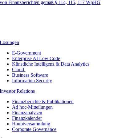
von Finanzberichten gemäß § 114, 115, 117 WpHG
Lösungen
E-Government
Enterprise AI Low Code
Künstliche Intelligenz & Data Analytics
Cloud
Business Software
Information Security
Investor Relations
Finanzberichte & Publikationen
Ad hoc-Mitteilungen
Finanzanalysen
Finanzkalender
Hauptversammlung
Corporate Governance