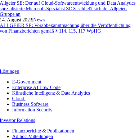
Allgeier SE: Der auf Cloud-Softwareentwicklung und Data Analytics
spezialisierte Microsoft-Spezialist SDX schließt sich der Allgeier-
Gruppe an
14. August 2023
|
News
|
ALLGEIER SE: Vorabbekanntmachung über die Veröffentlichung
von Finanzberichten gemäß § 114, 115, 117 WpHG
Lösungen
E-Government
Enterprise AI Low Code
Künstliche Intelligenz & Data Analytics
Cloud
Business Software
Information Security
Investor Relations
Finanzberichte & Publikationen
Ad hoc-Mitteilungen