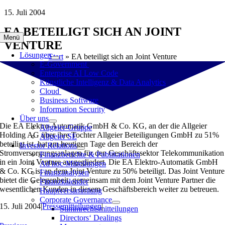
Zum
15. Juli 2004
Inhalt
EA BETEILIGT SICH AN JOINT
springen
Menü
VENTURE
Lösungen
Start
»
EA beteiligt sich an Joint Venture
E-Government
Enterprise AI Low Code
Künstliche Intelligenz & Data Analytics
Cloud
Business Software
Information Security
Über uns
Die EA Elektro-Automatik GmbH & Co. KG, an der die Allgeier
Allgeier-Gruppe
Holding AG über ihre Tochter Allgeier Beteiligungen GmbH zu 51%
Allgeier SE
beteiligt ist, hat am heutigen Tage den Bereich der
Investor Relations
Stromversorgungsanlagen für den Geschäftssektor Telekommunikation
Finanzberichte & Publikationen
in ein Joint Venture ausgegliedert. Die EA Elektro-Automatik GmbH
Ad hoc-Mitteilungen
& Co. KG ist an dem Joint Venture zu 50% beteiligt. Das Joint Venture
Finanzanalysen
bietet die Gelegenheit, gemeinsam mit dem Joint Venture Partner die
Finanzkalender
wesentlichen Kunden in diesem Geschäftsbereich weiter zu betreuen.
Hauptversammlung
Corporate Governance
15. Juli 2004
|
Pressemitteilungen
|
Stimmrechtsmitteilungen
Directors‘ Dealings