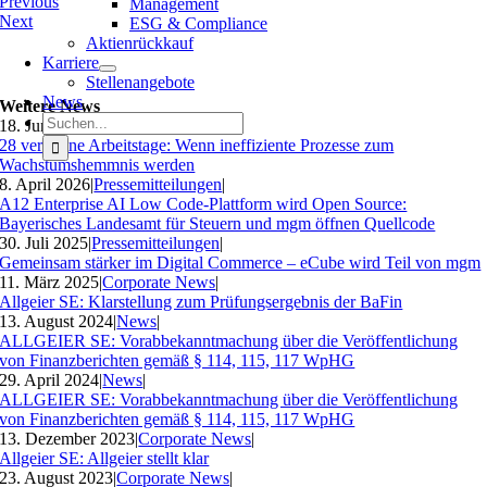
Previous
Management
Next
ESG & Compliance
Aktienrückkauf
Karriere
Stellenangebote
News
Weitere News
Suche
18. Juni 2026
|
Pressemitteilungen
|
nach:
28 verlorene Arbeitstage: Wenn ineffiziente Prozesse zum
Wachstumshemmnis werden
8. April 2026
|
Pressemitteilungen
|
A12 Enterprise AI Low Code-Plattform wird Open Source:
Bayerisches Landesamt für Steuern und mgm öffnen Quellcode
30. Juli 2025
|
Pressemitteilungen
|
Gemeinsam stärker im Digital Commerce – eCube wird Teil von mgm
11. März 2025
|
Corporate News
|
Allgeier SE: Klarstellung zum Prüfungsergebnis der BaFin
13. August 2024
|
News
|
ALLGEIER SE: Vorabbekanntmachung über die Veröffentlichung
von Finanzberichten gemäß § 114, 115, 117 WpHG
29. April 2024
|
News
|
ALLGEIER SE: Vorabbekanntmachung über die Veröffentlichung
von Finanzberichten gemäß § 114, 115, 117 WpHG
13. Dezember 2023
|
Corporate News
|
Allgeier SE: Allgeier stellt klar
23. August 2023
|
Corporate News
|