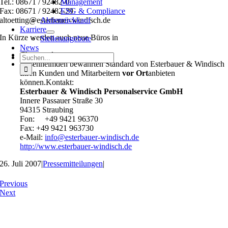
Tel.: 08671 / 92482-0
Management
Fax: 08671 / 92482-29
ESG & Compliance
altoetting@esterbauer-windisch.de
Aktienrückkauf
Karriere
In Kürze werden auch neue Büros in
Stellenangebote
News
Cham und
Suche
Rosenheimden bewährten Standard von Esterbauer & Windisch
nach:
Ihren Kunden und Mitarbeitern
vor Ort
anbieten
können.Kontakt:
Esterbauer & Windisch Personalservice GmbH
Innere Passauer Straße 30
94315 Straubing
Fon:
+49 9421 96370
Fax: +49 9421 963730
e-Mail:
info@esterbauer-windisch.de
http://www.esterbauer-windisch.de
26. Juli 2007
|
Pressemitteilungen
|
Previous
Next