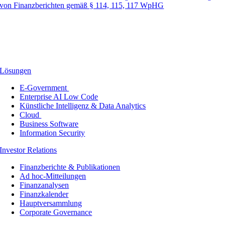
von Finanzberichten gemäß § 114, 115, 117 WpHG
Lösungen
E-Government
Enterprise AI Low Code
Künstliche Intelligenz & Data Analytics
Cloud
Business Software
Information Security
Investor Relations
Finanzberichte & Publikationen
Ad hoc-Mitteilungen
Finanzanalysen
Finanzkalender
Hauptversammlung
Corporate Governance