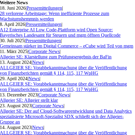
Weitere News
18. Juni 2026
|
Pressemitteilungen
|
28 verlorene Arbeitstage: Wenn ineffiziente Prozesse zum
Wachstumshemmnis werden
8. April 2026
|
Pressemitteilungen
|
A12 Enterprise AI Low Code-Plattform wird Open Source:
Bayerisches Landesamt für Steuern und mgm öffnen Quellcode
30. Juli 2025
|
Pressemitteilungen
|
Gemeinsam stärker im Digital Commerce – eCube wird Teil von mgm
11. März 2025
|
Corporate News
|
Allgeier SE: Klarstellung zum Prüfungsergebnis der BaFin
13. August 2024
|
News
|
ALLGEIER SE: Vorabbekanntmachung über die Veröffentlichung
von Finanzberichten gemäß § 114, 115, 117 WpHG
29. April 2024
|
News
|
ALLGEIER SE: Vorabbekanntmachung über die Veröffentlichung
von Finanzberichten gemäß § 114, 115, 117 WpHG
13. Dezember 2023
|
Corporate News
|
Allgeier SE: Allgeier stellt klar
23. August 2023
|
Corporate News
|
Allgeier SE: Der auf Cloud-Softwareentwicklung und Data Analytics
spezialisierte Microsoft-Spezialist SDX schließt sich der Allgeier-
Gruppe an
14. August 2023
|
News
|
ALLGEIER SE: Vorabbekanntmachung über die Veröffentlichung