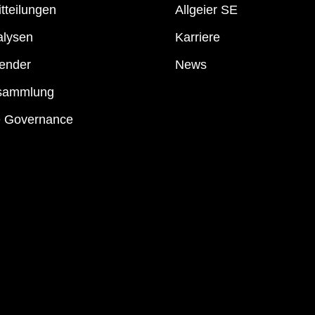
tteilungen
Allgeier SE
alysen
Karriere
ender
News
sammlung
e Governance