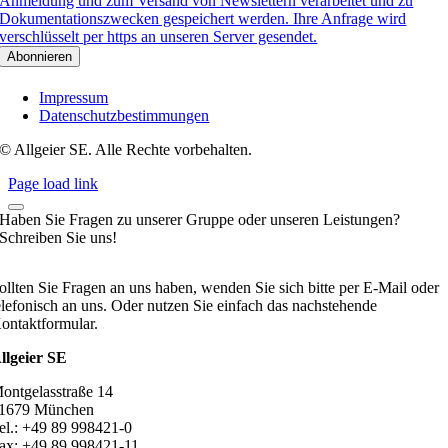
Anmeldung und zum Versand von Newslettern verarbeitet und zu
Dokumentationszwecken gespeichert werden. Ihre Anfrage wird
verschlüsselt per https an unseren Server gesendet.
Impressum
Datenschutzbestimmungen
© Allgeier SE. Alle Rechte vorbehalten.
Page load link
Haben Sie Fragen zu unserer Gruppe oder unseren Leistungen?
Schreiben Sie uns!
ollten Sie Fragen an uns haben, wenden Sie sich bitte per E-Mail oder
elefonisch an uns. Oder nutzen Sie einfach das nachstehende
ontaktformular.
llgeier SE
ontgelasstraße 14
1679 München
el.: +49 89 998421-0
ax: +49 89 998421-11