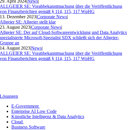
29. April 2024
|
News
|
ALLGEIER SE: Vorabbekanntmachung über die Veröffentlichung
von Finanzberichten gemäß § 114, 115, 117 WpHG
13. Dezember 2023
|
Corporate News
|
Allgeier SE: Allgeier stellt klar
23. August 2023
|
Corporate News
|
Allgeier SE: Der auf Cloud-Softwareentwicklung und Data Analytics
spezialisierte Microsoft-Spezialist SDX schließt sich der Allgeier-
Gruppe an
14. August 2023
|
News
|
ALLGEIER SE: Vorabbekanntmachung über die Veröffentlichung
von Finanzberichten gemäß § 114, 115, 117 WpHG
Lösungen
E-Government
Enterprise AI Low Code
Künstliche Intelligenz & Data Analytics
Cloud
Business Software