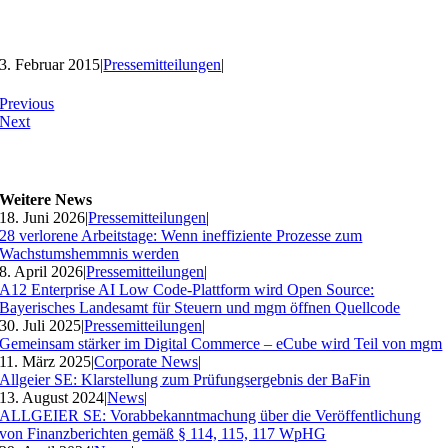
3. Februar 2015
|
Pressemitteilungen
|
Previous
Next
Weitere News
18. Juni 2026
|
Pressemitteilungen
|
28 verlorene Arbeitstage: Wenn ineffiziente Prozesse zum
Wachstumshemmnis werden
8. April 2026
|
Pressemitteilungen
|
A12 Enterprise AI Low Code-Plattform wird Open Source:
Bayerisches Landesamt für Steuern und mgm öffnen Quellcode
30. Juli 2025
|
Pressemitteilungen
|
Gemeinsam stärker im Digital Commerce – eCube wird Teil von mgm
11. März 2025
|
Corporate News
|
Allgeier SE: Klarstellung zum Prüfungsergebnis der BaFin
13. August 2024
|
News
|
ALLGEIER SE: Vorabbekanntmachung über die Veröffentlichung
von Finanzberichten gemäß § 114, 115, 117 WpHG