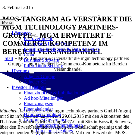
Zum
3. Februar 2015
Inhalt
MOS-TANGRAM AG VERSTÄRKT DIE
springen
Menü
MGM TECHNOLOGY PARTNERS-
Lösungen
GRUPPE – MGM ERWEITERT E-
E-Government
COMMERCE-KOMPETENZ IM
Enterprise AI Low Code
Künstliche Intelligenz & Data Analytics
BEREICH VERSANDHANDEL
Cloud
Start
»
MOS-Tangram AG verstärkt die mgm technology partners-
Business Software
Gruppe – mgm erweitert E-Commerce-Kompetenz im Bereich
Information Security
Versandhandel
Über uns
Allgeier-Gruppe
Allgeier SE
Investor Relations
Finanzberichte & Publikationen
Ad hoc-Mitteilungen
Finanzanalysen
Finanzkalender
München, 03.02.2015 –
Die mgm technology partners GmbH (mgm)
Hauptversammlung
mit Sitz in München hat sich am 29.01.2015 mit den Aktionären des
Corporate Governance
IT-Lösungsanbieters MOS-Tangram AG mit Sitz in Boswil, Schweiz,
Stimmrechtsmitteilungen
über den Erwerb sämtlicher Aktien der Gesellschaft geeinigt und die
Directors‘ Dealings
entsprechenden Verträge unterzeichnet. Mit dem Erwerb der MOS-