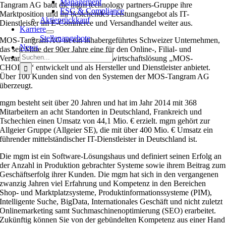
Management
Tangram AG baut die mgm technology partners-Gruppe ihre
ESG & Compliance
Marktposition und ihr bestehendes Leistungsangebot als IT-
Aktienrückkauf
Dienstleister im E-Commerce und Versandhandel weiter aus.
Karriere
Stellenangebote
MOS-Tangram AG ist ein inhabergeführtes Schweizer Unternehmen,
News
das seit Mitte der 90er Jahre eine für den Online-, Filial- und
Suche
Versandhandel spezialisierte Warenwirtschaftslösung „MOS-
nach:
CHOICE“ entwickelt und als Hersteller und Dienstleister anbietet.
Über 100 Kunden sind von den Systemen der MOS-Tangram AG
überzeugt.
mgm besteht seit über 20 Jahren und hat im Jahr 2014 mit 368
Mitarbeitern an acht Standorten in Deutschland, Frankreich und
Tschechien einen Umsatz von 44,1 Mio. € erzielt. mgm gehört zur
Allgeier Gruppe (Allgeier SE), die mit über 400 Mio. € Umsatz ein
führender mittelständischer IT-Dienstleister in Deutschland ist.
Die mgm ist ein Software-Lösungshaus und definiert seinen Erfolg an
der Anzahl in Produktion gebrachter Systeme sowie ihrem Beitrag zum
Geschäftserfolg ihrer Kunden. Die mgm hat sich in den vergangenen
zwanzig Jahren viel Erfahrung und Kompetenz in den Bereichen
Shop- und Marktplatzsysteme, Produktinformationssysteme (PIM),
Intelligente Suche, BigData, Internationales Geschäft und nicht zuletzt
Onlinemarketing samt Suchmaschinenoptimierung (SEO) erarbeitet.
Zukünftig können Sie von der gebündelten Kompetenz aus einer Hand