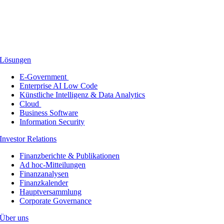
Lösungen
E-Government
Enterprise AI Low Code
Künstliche Intelligenz & Data Analytics
Cloud
Business Software
Information Security
Investor Relations
Finanzberichte & Publikationen
Ad hoc-Mitteilungen
Finanzanalysen
Finanzkalender
Hauptversammlung
Corporate Governance
Über uns