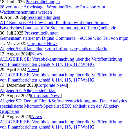
18. Juni 2026
|
Pressemitteilungen
|
28 verlorene Arbeitstage: Wenn ineffiziente Prozesse zum
Wachstumshemmnis werden
8. April 2026
|
Pressemitteilungen
|
A12 Enterprise AI Low Code-Plattform wird Open Source:
Bayerisches Landesamt für Steuern und mgm öffnen Quellcode
30. Juli 2025
|
Pressemitteilungen
|
Gemeinsam stärker im Digital Commerce – eCube wird Teil von mgm
11. März 2025
|
Corporate News
|
Allgeier SE: Klarstellung zum Prüfungsergebnis der BaFin
13. August 2024
|
News
|
ALLGEIER SE: Vorabbekanntmachung über die Veröffentlichung
von Finanzberichten gemäß § 114, 115, 117 WpHG
29. April 2024
|
News
|
ALLGEIER SE: Vorabbekanntmachung über die Veröffentlichung
von Finanzberichten gemäß § 114, 115, 117 WpHG
13. Dezember 2023
|
Corporate News
|
Allgeier SE: Allgeier stellt klar
23. August 2023
|
Corporate News
|
Allgeier SE: Der auf Cloud-Softwareentwicklung und Data Analytics
spezialisierte Microsoft-Spezialist SDX schließt sich der Allgeier-
Gruppe an
14. August 2023
|
News
|
ALLGEIER SE: Vorabbekanntmachung über die Veröffentlichung
von Finanzberichten gemäß § 114, 115, 117 WpHG