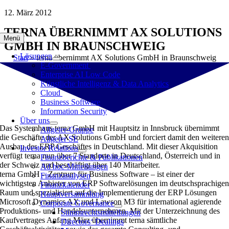
Zum
12. März 2012
Inhalt
TERNA ÜBERNIMMT AX SOLUTIONS
springen
Menü
GMBH IN BRAUNSCHWEIG
Lösungen
Start
»
terna übernimmt AX Solutions GmbH in Braunschweig
E-Government
Enterprise AI Low Code
Künstliche Intelligenz & Data Analytics
Cloud
Business Software
Information Security
Über uns
Das Systemhaus terna GmbH mit Hauptsitz in Innsbruck übernimmt
Allgeier-Gruppe
die Geschäfte der AX Solutions GmbH und forciert damit den weitere
Allgeier SE
Ausbau des ERP Geschäftes in Deutschland. Mit dieser Akquisition
Investor Relations
verfügt terna nun über 7 Standorte in Deutschland, Österreich und in
Finanzberichte & Publikationen
der Schweiz und beschäftigt über 140 Mitarbeiter.
Ad hoc-Mitteilungen
terna GmbH – Zentrum für Business Software – ist einer der
Finanzanalysen
wichtigsten Anbieter von ERP Softwarelösungen im deutschsprachige
Finanzkalender
Raum und spezialisiert auf die Implementierung der ERP Lösungen
Hauptversammlung
Microsoft Dynamics AX und Lawson M3 für international agierende
Corporate Governance
Produktions- und Handelsunternehmen. Mit der Unterzeichnung des
Stimmrechtsmitteilungen
Kaufvertrages Anfang März übernimmt terna sämtliche
Directors‘ Dealings