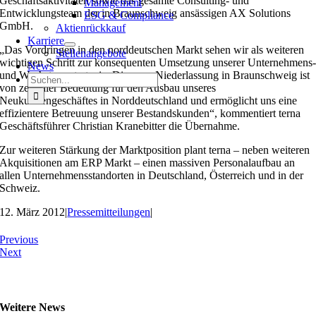
Geschäftsaktivitäten sowie das gesamte Consulting- und
Management
Entwicklungsteam der in Braunschweig ansässigen AX Solutions
ESG & Compliance
GmbH.
Aktienrückkauf
Karriere
„Das Vordringen in den norddeutschen Markt sehen wir als weiteren
Stellenangebote
wichtigen Schritt zur konsequenten Umsetzung unserer Unternehmens
News
und Wachstumsstrategie. Die neue Niederlassung in Braunschweig ist
Suche
von zentraler Bedeutung für den Ausbau unseres
nach:
Neukundengeschäftes in Norddeutschland und ermöglicht uns eine
effizientere Betreuung unserer Bestandskunden“, kommentiert terna
Geschäftsführer Christian Kranebitter die Übernahme.
Zur weiteren Stärkung der Marktposition plant terna – neben weiteren
Akquisitionen am ERP Markt – einen massiven Personalaufbau an
allen Unternehmensstandorten in Deutschland, Österreich und in der
Schweiz.
12. März 2012
|
Pressemitteilungen
|
Previous
Next
Weitere News