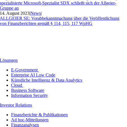
spezialisierte Microsoft-Spezialist SDX schließt sich der Allgeier-
Gruppe an
14. August 2023
|
News
|
ALLGEIER SE: Vorabbekanntmachung über die Veröffentlichung
von Finanzberichten gemäß § 114, 115, 117 WpHG
Lösungen
E-Government
Enterprise AI Low Code
Künstliche Intelligenz & Data Analytics
Cloud
Business Software
Information Security
Investor Relations
Finanzberichte & Publikationen
Ad hoc-Mitteilungen
Finanzanalysen