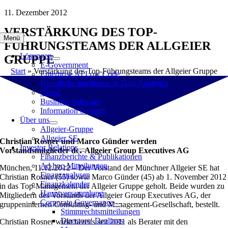
Zum
11. Dezember 2012
Inhalt
VERSTÄRKUNG DES TOP-
springen
Menü
FÜHRUNGSTEAMS DER ALLGEIER
Lösungen
GRUPPE
E-Government
Start
»
Verstärkung des Top-Führungsteams der Allgeier Gruppe
Enterprise AI Low Code
Künstliche Intelligenz & Data Analytics
Cloud
Business Software
Information Security
Über uns
Allgeier-Gruppe
Allgeier SE
Christian Rosner und Marco Günder werden
Investor Relations
Vorstandsmitglieder der Allgeier Group Executives AG
Finanzberichte & Publikationen
Ad hoc-Mitteilungen
München, 11.12.2012 – Der Vorstand der Münchner Allgeier SE hat
Finanzanalysen
Christian Rosner (55) sowie Marco Günder (45) ab 1. November 2012
Finanzkalender
in das Top-Management der Allgeier Gruppe geholt. Beide wurden zu
Hauptversammlung
Mitgliedern des Vorstands der Allgeier Group Executives AG, der
Corporate Governance
gruppeninternen Consulting- und Management-Gesellschaft, bestellt.
Stimmrechtsmitteilungen
Directors‘ Dealings
Christian Rosner wirkt bereits seit 2011 als Berater mit den