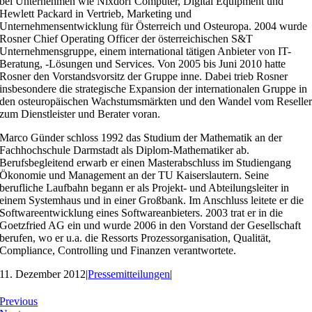
bei Unternehmen wie Nixdorf Computer, Digital Equipment und
Hewlett Packard in Vertrieb, Marketing und
Unternehmensentwicklung für Österreich und Osteuropa. 2004 wurde
Rosner Chief Operating Officer der österreichischen S&T
Unternehmensgruppe, einem international tätigen Anbieter von IT-
Beratung, -Lösungen und Services. Von 2005 bis Juni 2010 hatte
Rosner den Vorstandsvorsitz der Gruppe inne. Dabei trieb Rosner
insbesondere die strategische Expansion der internationalen Gruppe in
den osteuropäischen Wachstumsmärkten und den Wandel vom Reselle
zum Dienstleister und Berater voran.
Marco Günder schloss 1992 das Studium der Mathematik an der
Fachhochschule Darmstadt als Diplom-Mathematiker ab.
Berufsbegleitend erwarb er einen Masterabschluss im Studiengang
Ökonomie und Management an der TU Kaiserslautern. Seine
berufliche Laufbahn begann er als Projekt- und Abteilungsleiter in
einem Systemhaus und in einer Großbank. Im Anschluss leitete er die
Softwareentwicklung eines Softwareanbieters. 2003 trat er in die
Goetzfried AG ein und wurde 2006 in den Vorstand der Gesellschaft
berufen, wo er u.a. die Ressorts Prozessorganisation, Qualität,
Compliance, Controlling und Finanzen verantwortete.
11. Dezember 2012
|
Pressemitteilungen
|
Previous