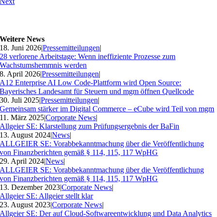
Next
Weitere News
18. Juni 2026
|
Pressemitteilungen
|
28 verlorene Arbeitstage: Wenn ineffiziente Prozesse zum
Wachstumshemmnis werden
8. April 2026
|
Pressemitteilungen
|
A12 Enterprise AI Low Code-Plattform wird Open Source:
Bayerisches Landesamt für Steuern und mgm öffnen Quellcode
30. Juli 2025
|
Pressemitteilungen
|
Gemeinsam stärker im Digital Commerce – eCube wird Teil von mgm
11. März 2025
|
Corporate News
|
Allgeier SE: Klarstellung zum Prüfungsergebnis der BaFin
13. August 2024
|
News
|
ALLGEIER SE: Vorabbekanntmachung über die Veröffentlichung
von Finanzberichten gemäß § 114, 115, 117 WpHG
29. April 2024
|
News
|
ALLGEIER SE: Vorabbekanntmachung über die Veröffentlichung
von Finanzberichten gemäß § 114, 115, 117 WpHG
13. Dezember 2023
|
Corporate News
|
Allgeier SE: Allgeier stellt klar
23. August 2023
|
Corporate News
|
Allgeier SE: Der auf Cloud-Softwareentwicklung und Data Analytics