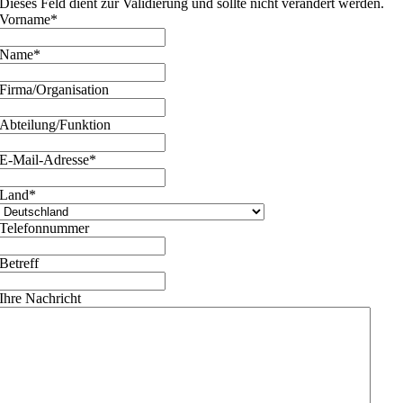
Dieses Feld dient zur Validierung und sollte nicht verändert werden.
Vorname
*
Name
*
Firma/Organisation
Abteilung/Funktion
E-Mail-Adresse
*
Land
*
Telefonnummer
Betreff
Ihre Nachricht