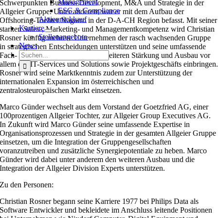
Management
Schwerpunkten Business Development, M&A und Strategie in der
ESG & Compliance
Allgeier Gruppe. Unter anderem war er mit dem Aufbau der
Aktienrückkauf
Offshoring-Tochter Nagarro in der D-A-CH Region befasst. Mit seiner
Karriere
starken Sales-, Marketing- und Managementkompetenz wird Christian
Stellenangebote
Rosner künftig mehrere Unternehmen der rasch wachsenden Gruppe
News
in strategischen Entscheidungen unterstützen und seine umfassende
Suche
Fach- und Branchenexpertise zur weiteren Stärkung und Ausbau vor
nach:
allem des IT-Services und Solutions sowie Projektgeschäfts einbringen
Rosner wird seine Marktkenntnis zudem zur Unterstützung der
internationalen Expansion im österreichischen und
zentralosteuropäischen Markt einsetzen.
Marco Günder wechselt aus dem Vorstand der Goetzfried AG, einer
100prozentigen Allgeier Tochter, zur Allgeier Group Executives AG.
In Zukunft wird Marco Günder seine umfassende Expertise in
Organisationsprozessen und Strategie in der gesamten Allgeier Gruppe
einsetzen, um die Integration der Gruppengesellschaften
voranzutreiben und zusätzliche Synergiepotentiale zu heben. Marco
Günder wird dabei unter anderem den weiteren Ausbau und die
Integration der Allgeier Division Experts unterstützen.
Zu den Personen:
Christian Rosner begann seine Karriere 1977 bei Philips Data als
Software Entwickler und bekleidete im Anschluss leitende Positionen