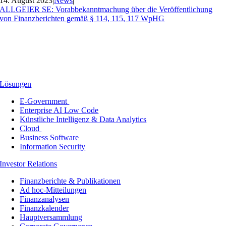
14. August 2023
|
News
|
ALLGEIER SE: Vorabbekanntmachung über die Veröffentlichung
von Finanzberichten gemäß § 114, 115, 117 WpHG
Lösungen
E-Government
Enterprise AI Low Code
Künstliche Intelligenz & Data Analytics
Cloud
Business Software
Information Security
Investor Relations
Finanzberichte & Publikationen
Ad hoc-Mitteilungen
Finanzanalysen
Finanzkalender
Hauptversammlung