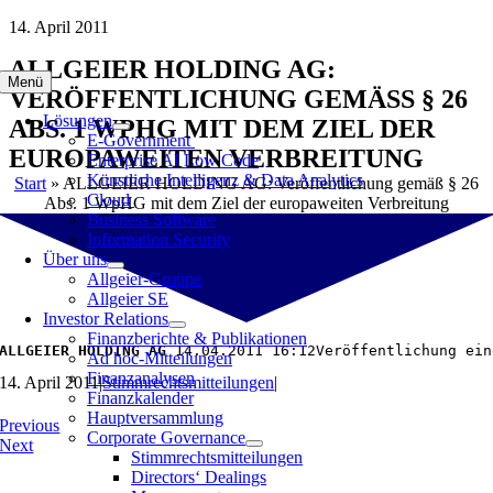
Zum
14. April 2011
Inhalt
ALLGEIER HOLDING AG:
springen
Menü
VERÖFFENTLICHUNG GEMÄSS § 26 A
Lösungen
BS. 1 WPHG MIT DEM ZIEL DER E
E-Government
UROPAWEITEN VERBREITUNG
Enterprise AI Low Code
Künstliche Intelligenz & Data Analytics
Start
»
ALLGEIER HOLDING AG: Veröffentlichung gemäß § 26
Cloud
Abs. 1 WpHG mit dem Ziel der europaweiten Verbreitung
Business Software
Information Security
Über uns
Allgeier-Gruppe
Allgeier SE
Investor Relations
Finanzberichte & Publikationen
ALLGEIER HOLDING AG 
14.04.2011 16:12Veröffentlichung ein
Ad hoc-Mitteilungen
Finanzanalysen
14. April 2011
|
Stimmrechtsmitteilungen
|
Finanzkalender
Hauptversammlung
Previous
Corporate Governance
Next
Stimmrechtsmitteilungen
Directors‘ Dealings