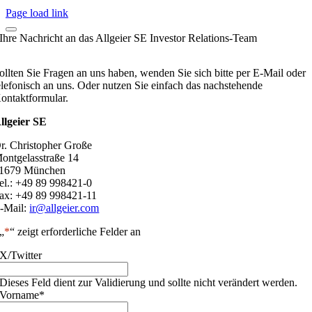
Page load link
Ihre Nachricht an das Allgeier SE Investor Relations-Team
ollten Sie Fragen an uns haben, wenden Sie sich bitte per E-Mail oder
elefonisch an uns. Oder nutzen Sie einfach das nachstehende
ontaktformular.
llgeier SE
r. Christopher Große
ontgelasstraße 14
1679 München
el.: +49 89 998421-0
ax: +49 89 998421-11
-Mail:
ir@allgeier.com
„
*
“ zeigt erforderliche Felder an
X/Twitter
Dieses Feld dient zur Validierung und sollte nicht verändert werden.
Vorname
*