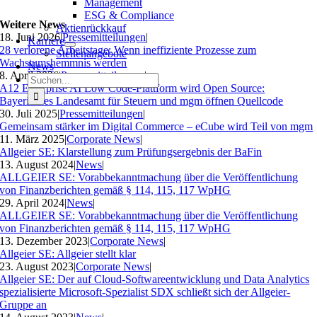
Management
ESG & Compliance
Weitere News
Aktienrückkauf
18. Juni 2026
|
Pressemitteilungen
|
Karriere
28 verlorene Arbeitstage: Wenn ineffiziente Prozesse zum
Stellenangebote
Wachstumshemmnis werden
News
8. April 2026
|
Pressemitteilungen
|
Suche
A12 Enterprise AI Low Code-Plattform wird Open Source:
nach:
Bayerisches Landesamt für Steuern und mgm öffnen Quellcode
30. Juli 2025
|
Pressemitteilungen
|
Gemeinsam stärker im Digital Commerce – eCube wird Teil von mgm
11. März 2025
|
Corporate News
|
Allgeier SE: Klarstellung zum Prüfungsergebnis der BaFin
13. August 2024
|
News
|
ALLGEIER SE: Vorabbekanntmachung über die Veröffentlichung
von Finanzberichten gemäß § 114, 115, 117 WpHG
29. April 2024
|
News
|
ALLGEIER SE: Vorabbekanntmachung über die Veröffentlichung
von Finanzberichten gemäß § 114, 115, 117 WpHG
13. Dezember 2023
|
Corporate News
|
Allgeier SE: Allgeier stellt klar
23. August 2023
|
Corporate News
|
Allgeier SE: Der auf Cloud-Softwareentwicklung und Data Analytics
spezialisierte Microsoft-Spezialist SDX schließt sich der Allgeier-
Gruppe an