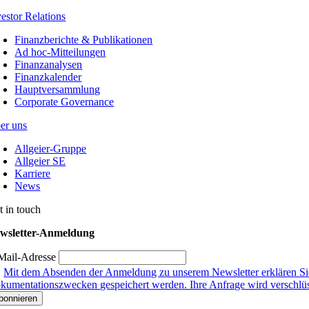
vestor Relations
Finanzberichte & Publikationen
Ad hoc-Mitteilungen
Finanzanalysen
Finanzkalender
Hauptversammlung
Corporate Governance
er uns
Allgeier-Gruppe
Allgeier SE
Karriere
News
t in touch
wsletter-Anmeldung
Mail-Adresse
Mit dem Absenden der Anmeldung zu unserem Newsletter erklären Sie
kumentationszwecken gespeichert werden. Ihre Anfrage wird verschlüsse