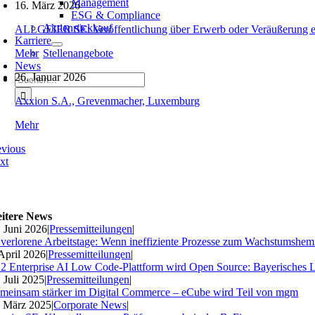
Management
16. März 2026
ESG & Compliance
Aktienrückkauf
ALLGEIER SE: Veröffentlichung über Erwerb oder Veräußerung e
Karriere
Mehr
Stellenangebote
News
26. Januar 2026
Suche
nach:
Axxion S.A., Grevenmacher, Luxemburg
Mehr
evious
xt
itere News
. Juni 2026
|
Pressemitteilungen
|
 verlorene Arbeitstage: Wenn ineffiziente Prozesse zum Wachstumshe
 April 2026
|
Pressemitteilungen
|
2 Enterprise AI Low Code-Plattform wird Open Source: Bayerisches 
. Juli 2025
|
Pressemitteilungen
|
meinsam stärker im Digital Commerce – eCube wird Teil von mgm
. März 2025
|
Corporate News
|