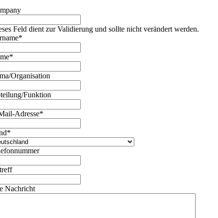
mpany
eses Feld dient zur Validierung und sollte nicht verändert werden.
rname
*
ame
*
rma/Organisation
teilung/Funktion
Mail-Adresse
*
nd
*
lefonnummer
treff
re Nachricht