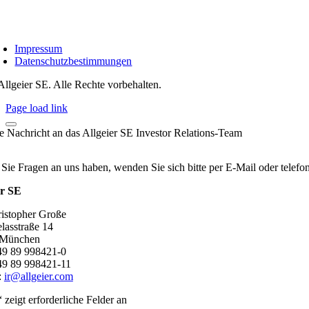
Impressum
Datenschutzbestimmungen
Allgeier SE. Alle Rechte vorbehalten.
Page load link
re Nachricht an das Allgeier SE Investor Relations-Team
 Sie Fragen an uns haben, wenden Sie sich bitte per E-Mail oder telef
er SE
ristopher Große
lasstraße 14
 München
+49 89 998421-0
49 89 998421-11
:
ir@allgeier.com
“ zeigt erforderliche Felder an