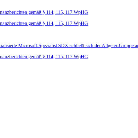
nanzberichten gemäß § 114, 115, 117 WpHG
nanzberichten gemäß § 114, 115, 117 WpHG
lisierte Microsoft-Spezialist SDX schließt sich der Allgeier-Gruppe a
nanzberichten gemäß § 114, 115, 117 WpHG