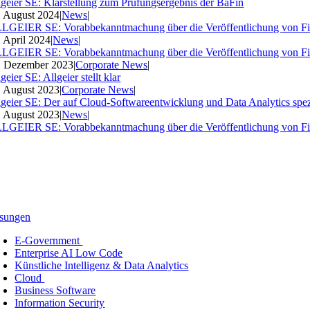
lgeier SE: Klarstellung zum Prüfungsergebnis der BaFin
. August 2024
|
News
|
LGEIER SE: Vorabbekanntmachung über die Veröffentlichung von Fi
. April 2024
|
News
|
LGEIER SE: Vorabbekanntmachung über die Veröffentlichung von Fi
. Dezember 2023
|
Corporate News
|
geier SE: Allgeier stellt klar
. August 2023
|
Corporate News
|
lgeier SE: Der auf Cloud-Softwareentwicklung und Data Analytics spezia
. August 2023
|
News
|
LGEIER SE: Vorabbekanntmachung über die Veröffentlichung von Fi
sungen
E-Government
Enterprise AI Low Code
Künstliche Intelligenz & Data Analytics
Cloud
Business Software
Information Security