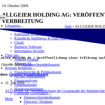
Zum
19. Oktober 2009
Inhalt
ALLGEIER HOLDING AG: VERÖFFENTL
springen
enü
ERBREITUNG
Lösungen
Start
»
ALLGEIER HOLDING 
E-Government
Enterprise AI Low Code
Künstliche Intelligenz & Data Analytics
Cloud
Business Software
Information Security
Über uns
LGEIER HOLDING AG / Veröffentlichung einer Erklärung nac
Allgeier-Gruppe
Allgeier SE
. Oktober 2009
|
Stimmrechtsmitteilungen
|
Investor Relations
Finanzberichte & Publikationen
itere
Stimmrechtsmitteilungen
Ad hoc-Mitteilungen
Finanzanalysen
31. Juli 2026
Finanzkalender
Hauptversammlung
ALLGEIER SE: Veröffentlichung der Gesamtzahl der Stimmrechte 
Corporate Governance
Stimmrechtsmitteilungen
Mehr
Directors‘ Dealings