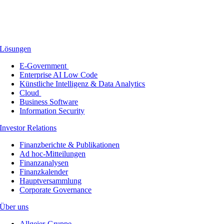
Lösungen
E-Government
Enterprise AI Low Code
Künstliche Intelligenz & Data Analytics
Cloud
Business Software
Information Security
Investor Relations
Finanzberichte & Publikationen
Ad hoc-Mitteilungen
Finanzanalysen
Finanzkalender
Hauptversammlung
Corporate Governance
Über uns
Allgeier-Gruppe