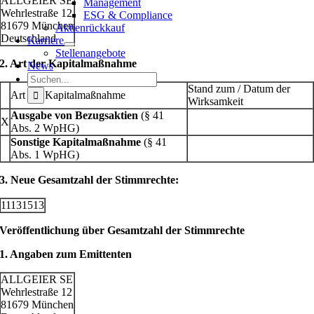
ALLGEIER SE
Management
Wehrlestraße 12
ESG & Compliance
81679 München
Aktienrückkauf
Deutschland
Karriere
Stellenangebote
2. Art der Kapitalmaßnahme
News
Suche
Stand zum / Datum der
nach:
Art der Kapitalmaßnahme
Wirksamkeit
Ausgabe von Bezugsaktien
(§ 41
X
Abs. 2 WpHG)
Sonstige Kapitalmaßnahme
(§ 41
Abs. 1 WpHG)
3.
Neue Gesamtzahl der Stimmrechte:
11131513
Veröffentlichung über Gesamtzahl der Stimmrechte
1. Angaben zum Emittenten
ALLGEIER SE
Wehrlestraße 12
81679 München