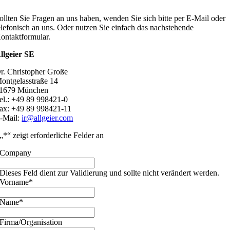
ollten Sie Fragen an uns haben, wenden Sie sich bitte per E-Mail oder
elefonisch an uns. Oder nutzen Sie einfach das nachstehende
ontaktformular.
llgeier SE
r. Christopher Große
ontgelasstraße 14
1679 München
el.: +49 89 998421-0
ax: +49 89 998421-11
-Mail:
ir@allgeier.com
„
*
“ zeigt erforderliche Felder an
Company
Dieses Feld dient zur Validierung und sollte nicht verändert werden.
Vorname
*
Name
*
Firma/Organisation