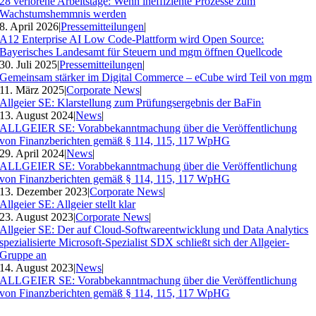
28 verlorene Arbeitstage: Wenn ineffiziente Prozesse zum
Wachstumshemmnis werden
8. April 2026
|
Pressemitteilungen
|
A12 Enterprise AI Low Code-Plattform wird Open Source:
Bayerisches Landesamt für Steuern und mgm öffnen Quellcode
30. Juli 2025
|
Pressemitteilungen
|
Gemeinsam stärker im Digital Commerce – eCube wird Teil von mgm
11. März 2025
|
Corporate News
|
Allgeier SE: Klarstellung zum Prüfungsergebnis der BaFin
13. August 2024
|
News
|
ALLGEIER SE: Vorabbekanntmachung über die Veröffentlichung
von Finanzberichten gemäß § 114, 115, 117 WpHG
29. April 2024
|
News
|
ALLGEIER SE: Vorabbekanntmachung über die Veröffentlichung
von Finanzberichten gemäß § 114, 115, 117 WpHG
13. Dezember 2023
|
Corporate News
|
Allgeier SE: Allgeier stellt klar
23. August 2023
|
Corporate News
|
Allgeier SE: Der auf Cloud-Softwareentwicklung und Data Analytics
spezialisierte Microsoft-Spezialist SDX schließt sich der Allgeier-
Gruppe an
14. August 2023
|
News
|
ALLGEIER SE: Vorabbekanntmachung über die Veröffentlichung
von Finanzberichten gemäß § 114, 115, 117 WpHG