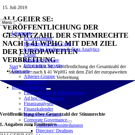
Zum
15. Juli 2019
Inhalt
ALLGEIER SE:
springen
Menü
VERÖFFENTLICHUNG DER
Lösungen
GESAMTZAHL DER STIMMRECHTE
E-Government
NACH § 41 WPHG MIT DEM ZIEL
Enterprise AI Low Code
Künstliche Intelligenz & Data Analytics
DER EUROPAWEITEN
Cloud
VERBREITUNG
Business Software
Information Security
Start
»
ALLGEIER SE: Veröffentlichung der Gesamtzahl der
Über uns
Stimmrechte nach § 41 WpHG mit dem Ziel der europaweiten
Allgeier-Gruppe
Verbreitung
Allgeier SE
Investor Relations
Finanzberichte & Publikationen
Ad hoc-Mitteilungen
Finanzanalysen
Finanzkalender
Veröffentlichung über Gesamtzahl der Stimmrechte
Hauptversammlung
Corporate Governance
1. Angaben zum Emittenten
Stimmrechtsmitteilungen
Directors‘ Dealings