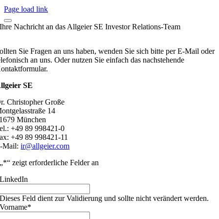
Page load link
Ihre Nachricht an das Allgeier SE Investor Relations-Team
ollten Sie Fragen an uns haben, wenden Sie sich bitte per E-Mail oder
elefonisch an uns. Oder nutzen Sie einfach das nachstehende
ontaktformular.
llgeier SE
r. Christopher Große
ontgelasstraße 14
1679 München
el.: +49 89 998421-0
ax: +49 89 998421-11
-Mail:
ir@allgeier.com
„
*
“ zeigt erforderliche Felder an
LinkedIn
Dieses Feld dient zur Validierung und sollte nicht verändert werden.
Vorname
*