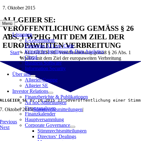
Zum
7. Oktober 2015
Inhalt
ALLGEIER SE:
springen
Menü
VERÖFFENTLICHUNG GEMÄSS § 26 A
Lösungen
BS. 1 WPHG MIT DEM ZIEL DER E
E-Government
UROPAWEITEN VERBREITUNG
Enterprise AI Low Code
Künstliche Intelligenz & Data Analytics
Start
»
ALLGEIER SE: Veröffentlichung gemäß § 26 Abs. 1
Cloud
WpHG mit dem Ziel der europaweiten Verbreitung
Business Software
Information Security
Über uns
Allgeier-Gruppe
Allgeier SE
Investor Relations
Finanzberichte & Publikationen
ALLGEIER SE 
07.10.2015 13:50Veröffentlichung einer Stimm
Ad hoc-Mitteilungen
Finanzanalysen
7. Oktober 2015
|
Stimmrechtsmitteilungen
|
Finanzkalender
Hauptversammlung
Previous
Corporate Governance
Next
Stimmrechtsmitteilungen
Directors‘ Dealings