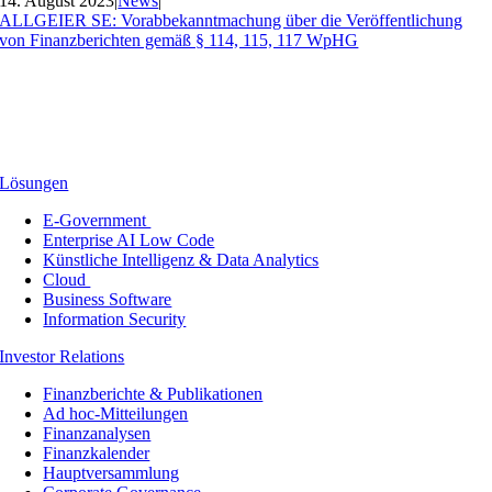
14. August 2023
|
News
|
ALLGEIER SE: Vorabbekanntmachung über die Veröffentlichung
von Finanzberichten gemäß § 114, 115, 117 WpHG
Lösungen
E-Government
Enterprise AI Low Code
Künstliche Intelligenz & Data Analytics
Cloud
Business Software
Information Security
Investor Relations
Finanzberichte & Publikationen
Ad hoc-Mitteilungen
Finanzanalysen
Finanzkalender
Hauptversammlung