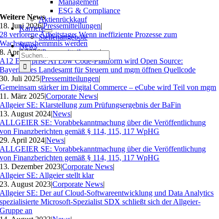
Management
ESG & Compliance
Weitere News
Aktienrückkauf
18. Juni 2026
|
Pressemitteilungen
|
Karriere
28 verlorene Arbeitstage: Wenn ineffiziente Prozesse zum
Stellenangebote
Wachstumshemmnis werden
News
8. April 2026
|
Pressemitteilungen
|
Suche
A12 Enterprise AI Low Code-Plattform wird Open Source:
nach:
Bayerisches Landesamt für Steuern und mgm öffnen Quellcode
30. Juli 2025
|
Pressemitteilungen
|
Gemeinsam stärker im Digital Commerce – eCube wird Teil von mgm
11. März 2025
|
Corporate News
|
Allgeier SE: Klarstellung zum Prüfungsergebnis der BaFin
13. August 2024
|
News
|
ALLGEIER SE: Vorabbekanntmachung über die Veröffentlichung
von Finanzberichten gemäß § 114, 115, 117 WpHG
29. April 2024
|
News
|
ALLGEIER SE: Vorabbekanntmachung über die Veröffentlichung
von Finanzberichten gemäß § 114, 115, 117 WpHG
13. Dezember 2023
|
Corporate News
|
Allgeier SE: Allgeier stellt klar
23. August 2023
|
Corporate News
|
Allgeier SE: Der auf Cloud-Softwareentwicklung und Data Analytics
spezialisierte Microsoft-Spezialist SDX schließt sich der Allgeier-
Gruppe an