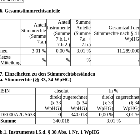
6. Gesamtstimmrechtsanteile
Anteil
Summe
Anteil
Instrumente
Anteile
Gesamtzahl der
Stimmrechte
(Summe
(Summe
Stimmrechte nach § 41
(Summe
7.b.1.+
7.a. +
WpHG
7.a.)
7.b.2.)
7.b.)
neu
3,01 %
0,00 %
3,01 %
11.289.000
letzte
%
%
%
/
Mitteilung
7. Einzelheiten zu den Stimmrechtsbeständen
a. Stimmrechte (§§ 33, 34 WpHG)
ISIN
absolut
in %
direkt
zugerechnet
direkt
zugerechnet
(§ 33
(§ 34
(§ 33
(§ 34
WpHG)
WpHG)
WpHG)
WpHG)
DE000A2GS633
0
340.018
0,00 %
3,01 %
Summe
340.018
3,01 %
b.1. Instrumente i.S.d. § 38 Abs. 1 Nr. 1 WpHG