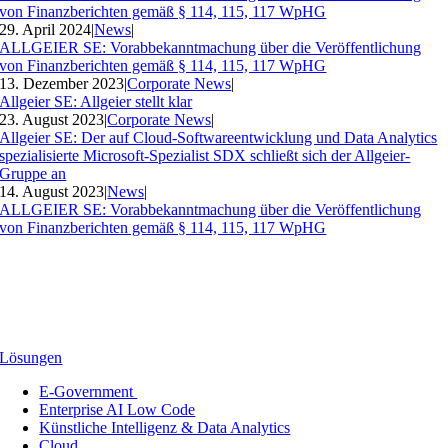
von Finanzberichten gemäß § 114, 115, 117 WpHG
29. April 2024
|
News
|
ALLGEIER SE: Vorabbekanntmachung über die Veröffentlichung
von Finanzberichten gemäß § 114, 115, 117 WpHG
13. Dezember 2023
|
Corporate News
|
Allgeier SE: Allgeier stellt klar
23. August 2023
|
Corporate News
|
Allgeier SE: Der auf Cloud-Softwareentwicklung und Data Analytics
spezialisierte Microsoft-Spezialist SDX schließt sich der Allgeier-
Gruppe an
14. August 2023
|
News
|
ALLGEIER SE: Vorabbekanntmachung über die Veröffentlichung
von Finanzberichten gemäß § 114, 115, 117 WpHG
Lösungen
E-Government
Enterprise AI Low Code
Künstliche Intelligenz & Data Analytics
Cloud