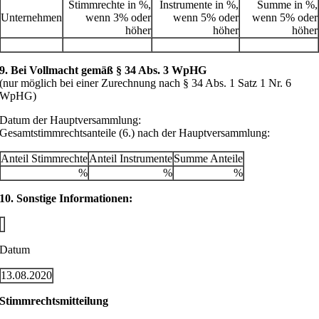
Stimmrechte in %,
Instrumente in %,
Summe in %,
Unternehmen
wenn 3% oder
wenn 5% oder
wenn 5% oder
höher
höher
höher
9. Bei Vollmacht gemäß § 34 Abs. 3 WpHG
(nur möglich bei einer Zurechnung nach § 34 Abs. 1 Satz 1 Nr. 6
WpHG)
Datum der Hauptversammlung:
Gesamtstimmrechtsanteile (6.) nach der Hauptversammlung:
Anteil Stimmrechte
Anteil Instrumente
Summe Anteile
%
%
%
10. Sonstige Informationen:
Datum
13.08.2020
Stimmrechtsmitteilung