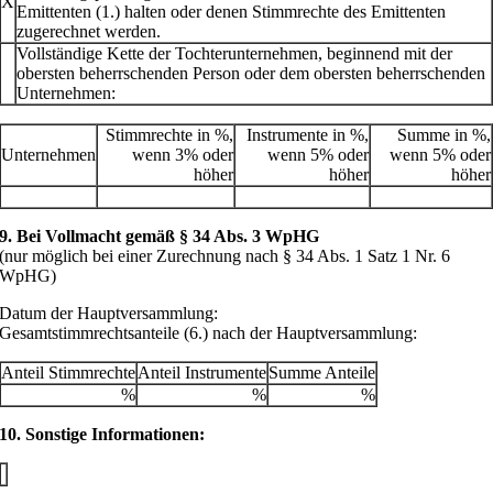
X
Emittenten (1.) halten oder denen Stimmrechte des Emittenten
zugerechnet werden.
Vollständige Kette der Tochterunternehmen, beginnend mit der
obersten beherrschenden Person oder dem obersten beherrschenden
Unternehmen:
Stimmrechte in %,
Instrumente in %,
Summe in %,
Unternehmen
wenn 3% oder
wenn 5% oder
wenn 5% oder
höher
höher
höher
9. Bei Vollmacht gemäß § 34 Abs. 3 WpHG
(nur möglich bei einer Zurechnung nach § 34 Abs. 1 Satz 1 Nr. 6
WpHG)
Datum der Hauptversammlung:
Gesamtstimmrechtsanteile (6.) nach der Hauptversammlung:
Anteil Stimmrechte
Anteil Instrumente
Summe Anteile
%
%
%
10. Sonstige Informationen: