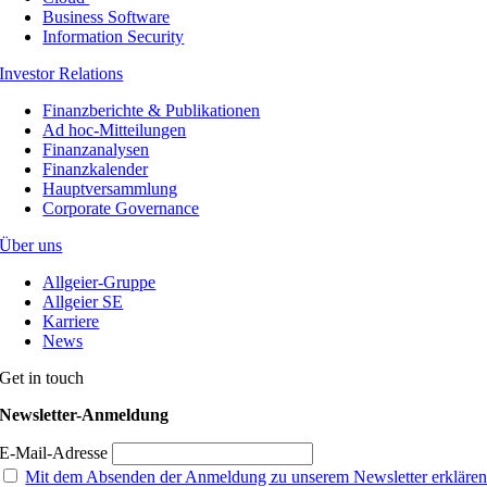
Business Software
Information Security
Investor Relations
Finanzberichte & Publikationen
Ad hoc-Mitteilungen
Finanzanalysen
Finanzkalender
Hauptversammlung
Corporate Governance
Über uns
Allgeier-Gruppe
Allgeier SE
Karriere
News
Get in touch
Newsletter-Anmeldung
E-Mail-Adresse
Mit dem Absenden der Anmeldung zu unserem Newsletter erkläre