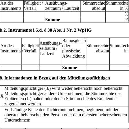
Art des
Fälligkeit /
Ausübungs­
Stimmrechte
Stimmrechte
Instruments
Verfall
zeitraum / Laufzeit
absolut
in %
%
Summe
%
b.2. Instrumente i.S.d. § 38 Abs. 1 Nr. 2 WpHG
Barausgleich
Ausübungs­
Art des
Fälligkeit
oder
Stimmrechte
Stimmrech
zeitraum /
Instruments
/ Verfall
physische
absolut
in
Laufzeit
Abwicklung
Summe
8. Informationen in Bezug auf den Mitteilungspflichtigen
Mitteilungspflichtiger (3.) wird weder beherrscht noch beherrscht
Mitteilungspflichtiger andere Unternehmen, die Stimmrechte des
X
Emittenten (1.) halten oder denen Stimmrechte des Emittenten
zugerechnet werden.
Vollständige Kette der Tochterunternehmen, beginnend mit der
obersten beherrschenden Person oder dem obersten beherrschenden
Unternehmen: