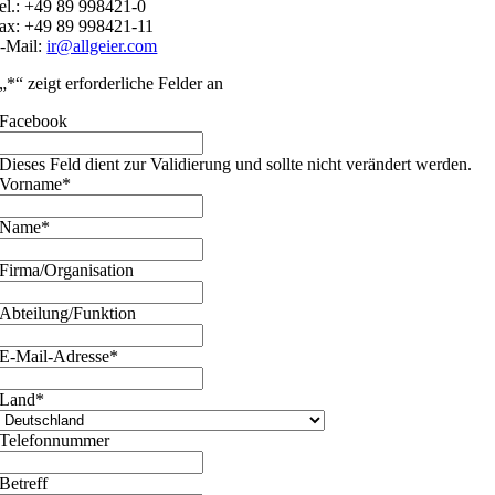
el.: +49 89 998421-0
ax: +49 89 998421-11
-Mail:
ir@allgeier.com
„
*
“ zeigt erforderliche Felder an
Facebook
Dieses Feld dient zur Validierung und sollte nicht verändert werden.
Vorname
*
Name
*
Firma/Organisation
Abteilung/Funktion
E-Mail-Adresse
*
Land
*
Telefonnummer
Betreff