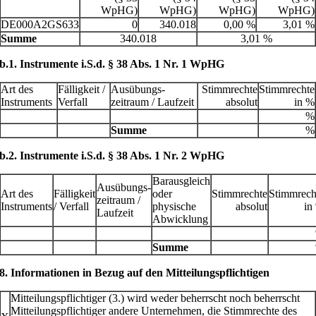
WpHG)
WpHG)
WpHG)
WpHG)
DE000A2GS633
0
340.018
0,00 %
3,01 %
Summe
340.018
3,01 %
b.1. Instrumente i.S.d. § 38 Abs. 1 Nr. 1 WpHG
Art des
Fälligkeit /
Ausübungs­
Stimmrechte
Stimmrechte
Instruments
Verfall
zeitraum / Laufzeit
absolut
in %
%
Summe
%
b.2. Instrumente i.S.d. § 38 Abs. 1 Nr. 2 WpHG
Barausgleich
Ausübungs­
Art des
Fälligkeit
oder
Stimmrechte
Stimmrech
zeitraum /
Instruments
/ Verfall
physische
absolut
in
Laufzeit
Abwicklung
Summe
8. Informationen in Bezug auf den Mitteilungspflichtigen
Mitteilungspflichtiger (3.) wird weder beherrscht noch beherrscht
Mitteilungspflichtiger andere Unternehmen, die Stimmrechte des