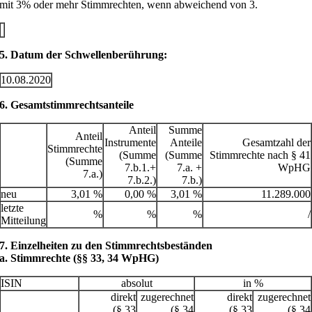
mit 3% oder mehr Stimmrechten, wenn abweichend von 3.
5. Datum der Schwellenberührung:
10.08.2020
6. Gesamtstimmrechtsanteile
Anteil
Summe
Anteil
Instrumente
Anteile
Gesamtzahl der
Stimmrechte
(Summe
(Summe
Stimmrechte nach § 41
(Summe
7.b.1.+
7.a. +
WpHG
7.a.)
7.b.2.)
7.b.)
neu
3,01 %
0,00 %
3,01 %
11.289.000
letzte
%
%
%
/
Mitteilung
7. Einzelheiten zu den Stimmrechtsbeständen
a. Stimmrechte (§§ 33, 34 WpHG)
ISIN
absolut
in %
direkt
zugerechnet
direkt
zugerechnet
(§ 33
(§ 34
(§ 33
(§ 34