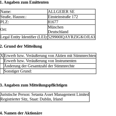
1. Angaben zum Emittenten
Name:
ALLGEIER SE
Straße, Hausnr.:
Einsteinstraße 172
PLZ:
81677
München
Ort:
Deutschland
Legal Entity Identifier (LEI):
529900IQAYRZIGKOJL63
2. Grund der Mitteilung
X
Erwerb bzw. Veräußerung von Aktien mit Stimmrechten
Erwerb bzw. Veräußerung von Instrumenten
Änderung der Gesamtzahl der Stimmrechte
Sonstiger Grund:
3. Angaben zum Mitteilungspflichtigen
Juristische Person:
Setanta Asset Management Limited
Registrierter Sitz, Staat:
Dublin
,
Irland
4. Namen der Aktionäre