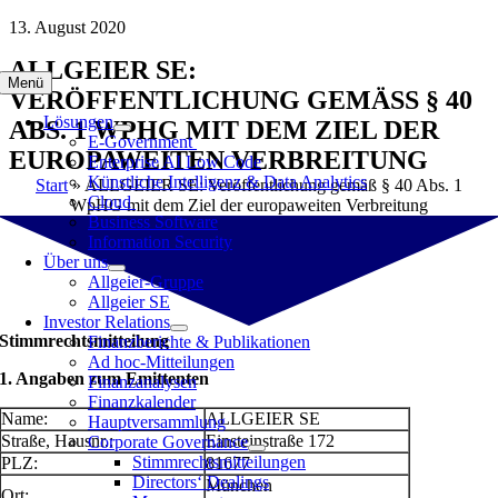
Zum
13. August 2020
Inhalt
ALLGEIER SE:
springen
Menü
VERÖFFENTLICHUNG GEMÄSS § 40 A
Lösungen
BS. 1 WPHG MIT DEM ZIEL DER E
E-Government
UROPAWEITEN VERBREITUNG
Enterprise AI Low Code
Künstliche Intelligenz & Data Analytics
Start
»
ALLGEIER SE: Veröffentlichung gemäß § 40 Abs. 1
Cloud
WpHG mit dem Ziel der europaweiten Verbreitung
Business Software
Information Security
Über uns
Allgeier-Gruppe
Allgeier SE
Investor Relations
Stimmrechtsmitteilung
Finanzberichte & Publikationen
Ad hoc-Mitteilungen
1. Angaben zum Emittenten
Finanzanalysen
Finanzkalender
Name:
ALLGEIER SE
Hauptversammlung
Straße, Hausnr.:
Einsteinstraße 172
Corporate Governance
Stimmrechtsmitteilungen
PLZ:
81677
Directors‘ Dealings
München
Ort: