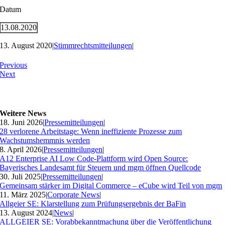
Datum
13.08.2020
13. August 2020
|
Stimmrechtsmitteilungen
|
Previous
Next
Weitere News
18. Juni 2026
|
Pressemitteilungen
|
28 verlorene Arbeitstage: Wenn ineffiziente Prozesse zum
Wachstumshemmnis werden
8. April 2026
|
Pressemitteilungen
|
A12 Enterprise AI Low Code-Plattform wird Open Source:
Bayerisches Landesamt für Steuern und mgm öffnen Quellcode
30. Juli 2025
|
Pressemitteilungen
|
Gemeinsam stärker im Digital Commerce – eCube wird Teil von mgm
11. März 2025
|
Corporate News
|
Allgeier SE: Klarstellung zum Prüfungsergebnis der BaFin
13. August 2024
|
News
|
ALLGEIER SE: Vorabbekanntmachung über die Veröffentlichung