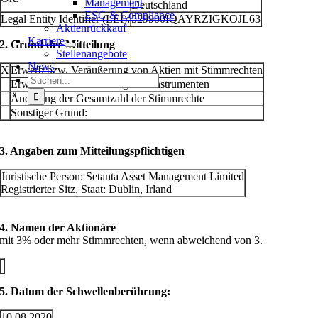
Management
Deutschland
ESG & Compliance
Legal Entity Identifier (LEI):
529900IQAYRZIGKOJL63
Aktienrückkauf
Karriere
2. Grund der Mitteilung
Stellenangebote
News
X
Erwerb bzw. Veräußerung von Aktien mit Stimmrechten
Suche
Erwerb bzw. Veräußerung von Instrumenten
nach:
Änderung der Gesamtzahl der Stimmrechte
Sonstiger Grund:
3. Angaben zum Mitteilungspflichtigen
Juristische Person:
Setanta Asset Management Limited
Registrierter Sitz, Staat:
Dublin
,
Irland
4. Namen der Aktionäre
mit 3% oder mehr Stimmrechten, wenn abweichend von 3.
5. Datum der Schwellenberührung:
10.08.2020