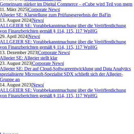
Gemeinsam stärker im Digital Commerce – eCube wird Teil von mgm
11. März 2025
|
Corporate News
|
Allgeier SE: Klarstellung zum Prüfungsergebnis der BaFin
13. August 2024
|
News
|
ALLGEIER SE: Vorabbekanntmachung über die Veröffentlichung
von Finanzberichten gemäß § 114, 115, 117 WpHG
29. April 2024
|
News
|
ALLGEIER SE: Vorabbekanntmachung über die Veröffentlichung
von Finanzberichten gemäß § 114, 115, 117 WpHG
13. Dezember 2023
|
Corporate News
|
Allgeier SE: Allgeier stellt klar
23. August 2023
|
Corporate News
|
Allgeier SE: Der auf Cloud-Softwareentwicklung und Data Analytics
spezialisierte Microsoft-Spezialist SDX schließt sich der Allgeier-
Gruppe an
14. August 2023
|
News
|
ALLGEIER SE: Vorabbekanntmachung über die Veröffentlichung
von Finanzberichten gemäß § 114, 115, 117 WpHG