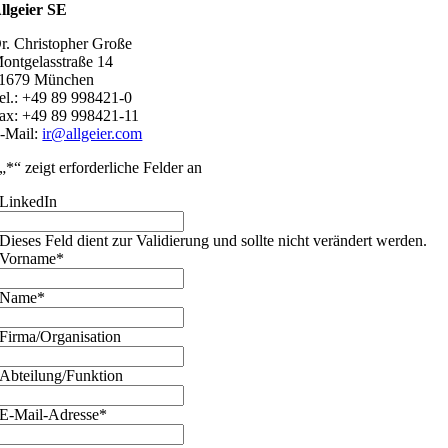
llgeier SE
r. Christopher Große
ontgelasstraße 14
1679 München
el.: +49 89 998421-0
ax: +49 89 998421-11
-Mail:
ir@allgeier.com
„
*
“ zeigt erforderliche Felder an
LinkedIn
Dieses Feld dient zur Validierung und sollte nicht verändert werden.
Vorname
*
Name
*
Firma/Organisation
Abteilung/Funktion
E-Mail-Adresse
*