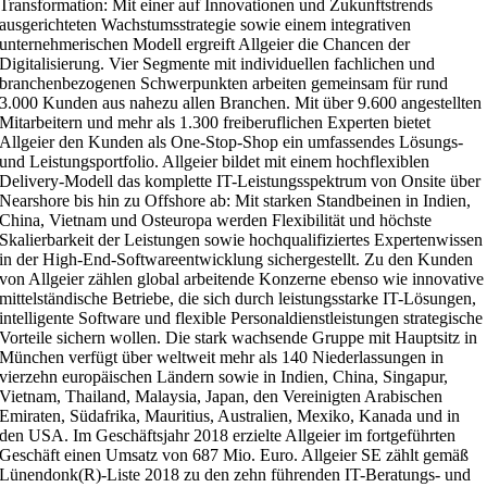
Transformation: Mit einer auf Innovationen und Zukunftstrends
ausgerichteten Wachstumsstrategie sowie einem integrativen
unternehmerischen Modell ergreift Allgeier die Chancen der
Digitalisierung. Vier Segmente mit individuellen fachlichen und
branchenbezogenen Schwerpunkten arbeiten gemeinsam für rund
3.000 Kunden aus nahezu allen Branchen. Mit über 9.600 angestellten
Mitarbeitern und mehr als 1.300 freiberuflichen Experten bietet
Allgeier den Kunden als One-Stop-Shop ein umfassendes Lösungs-
und Leistungsportfolio. Allgeier bildet mit einem hochflexiblen
Delivery-Modell das komplette IT-Leistungsspektrum von Onsite über
Nearshore bis hin zu Offshore ab: Mit starken Standbeinen in Indien,
China, Vietnam und Osteuropa werden Flexibilität und höchste
Skalierbarkeit der Leistungen sowie hochqualifiziertes Expertenwissen
in der High-End-Softwareentwicklung sichergestellt. Zu den Kunden
von Allgeier zählen global arbeitende Konzerne ebenso wie innovative
mittelständische Betriebe, die sich durch leistungsstarke IT-Lösungen,
intelligente Software und flexible Personaldienstleistungen strategische
Vorteile sichern wollen. Die stark wachsende Gruppe mit Hauptsitz in
München verfügt über weltweit mehr als 140 Niederlassungen in
vierzehn europäischen Ländern sowie in Indien, China, Singapur,
Vietnam, Thailand, Malaysia, Japan, den Vereinigten Arabischen
Emiraten, Südafrika, Mauritius, Australien, Mexiko, Kanada und in
den USA. Im Geschäftsjahr 2018 erzielte Allgeier im fortgeführten
Geschäft einen Umsatz von 687 Mio. Euro. Allgeier SE zählt gemäß
Lünendonk(R)-Liste 2018 zu den zehn führenden IT-Beratungs- und