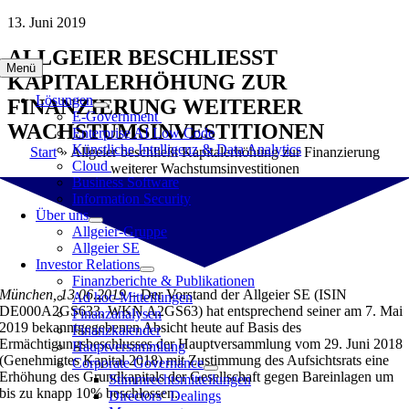
Zum
13. Juni 2019
Inhalt
ALLGEIER BESCHLIESST K
springen
Menü
APITALERHÖHUNG ZUR F
Lösungen
INANZIERUNG WEITERER W
E-Government
ACHSTUMSINVESTITIONEN
Enterprise AI Low Code
Künstliche Intelligenz & Data Analytics
Start
»
Allgeier beschließt Kapitalerhöhung zur Finanzierung
Cloud
weiterer Wachstumsinvestitionen
Business Software
Information Security
Über uns
Allgeier-Gruppe
Allgeier SE
Investor Relations
Finanzberichte & Publikationen
München, 13.06.2019 –
Der Vorstand der
Allgeier SE (ISIN
Ad hoc-Mitteilungen
DE000A2GS633, WKN A2GS63) hat entsprechend seiner am 7. Mai
Finanzanalysen
2019 bekanntgegebenen Absicht heute auf Basis des
Finanzkalender
Ermächtigungsbeschlusses der Hauptversammlung vom 29. Juni 2018
Hauptversammlung
(Genehmigtes Kapital 2018) mit Zustimmung des Aufsichtsrats eine
Corporate Governance
Erhöhung des Grundkapitals der Gesellschaft gegen Bareinlagen um
Stimmrechtsmitteilungen
bis zu knapp 10% beschlossen.
Directors‘ Dealings