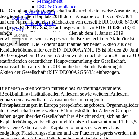
Management
ESG & Compliance
Das Grundkapital der Gesellschaft soll durch die teilweise Ausnutzung
Aktienrückkauf
des Genehmigten Kapitals 2018 durch Ausgabe von bis zu 997.864
Karriere
auf den Namen lautenden Stückaktien von derzeit EUR 10.088.649,00
Stellenangebote
um bis zu EUR 997.864,00 auf insgesamt bis zu EUR 11.086.513,00
News
erhöht werden. Die neuen Aktien sollen ab dem 1. Januar 2019
Suche
gewinnberechtigt sein. Das gesetzliche Bezugsrecht der Aktionäre ist
nach:
ausgeschlossen. Die Notierungsaufnahme der neuen Aktien aus der
Kapitalerhöhung unter der ISIN DE000A2YNUT5 ist für den 20. Juni
2019 vorgesehen. Die neuen Aktien werden nach der am 28. Juni 201
stattfindenden ordentlichen Hauptversammlung der Gesellschaft,
voraussichtlich am 3. Juli 2019, in die bestehende Notierung der
Aktien der Gesellschaft (ISIN DE000A2GS633) einbezogen.
Die neuen Aktien werden mittels eines Platzierungsverfahrens
(Bookbuilding) institutionellen Anlegern sowie weiteren Anlegern
gemäß den anwendbaren Ausnahmebestimmungen für
Privatplatzierungen in Europa prospektfrei angeboten. Organmitglieder
der Gesellschaft sowie weitere Führungskräfte der Allgeier Gruppe
haben gegenüber der Gesellschaft ihre Absicht erklärt, sich an der
Kapitalerhöhung zu beteiligen und für bis zu insgesamt rund EUR 3,5
Mio. neue Aktien aus der Kapitalerhöhung zu erwerben. Das
endgültige Platzierungsvolumen und der Platzierungspreis werden mit
einer separaten Ad-hoc-Mitteilung bekannt gegeben. Der