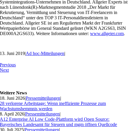
Systemintegrations-Unternehmen in Deutschland. Allgeier Experts ist
nach Lünendonk(R)-Marktsegmentstudie 2018 „Der Markt für
Rekrutierung, Vermittlung und Steuerung von IT-Freelancern in
Deutschland“ unter den TOP 3 IT-Personaldienstleistern in
Deutschland. Allgeier SE ist am Regulierten Markt der Frankfurter
Wertpapierbörse im General Standard gelistet (WKN A2GS63, ISIN
DE000A2GS633). Weitere Informationen unter:
www.allgeier.com
.
13. Juni 2019
|
Ad hoc-Mitteilungen
|
Previous
Next
Weitere News
18. Juni 2026
|
Pressemitteilungen
|
28 verlorene Arbeitstage: Wenn ineffiziente Prozesse zum
Wachstumshemmnis werden
8. April 2026
|
Pressemitteilungen
|
A12 Enterprise AI Low Code-Plattform wird Open Source:
Bayerisches Landesamt für Steuern und mgm öffnen Quellcode
30. Juli 2025
|
Pressemitteilungen
|