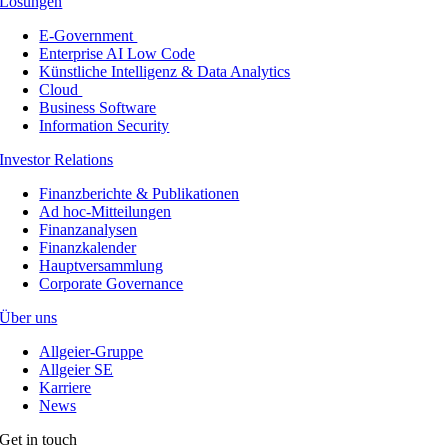
Lösungen
E-Government
Enterprise AI Low Code
Künstliche Intelligenz & Data Analytics
Cloud
Business Software
Information Security
Investor Relations
Finanzberichte & Publikationen
Ad hoc-Mitteilungen
Finanzanalysen
Finanzkalender
Hauptversammlung
Corporate Governance
Über uns
Allgeier-Gruppe
Allgeier SE
Karriere
News
Get in touch