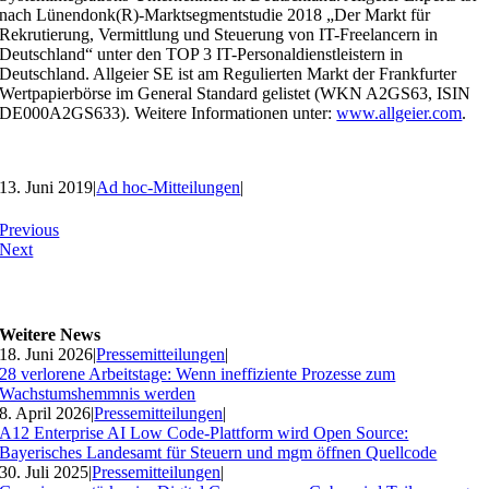
nach Lünendonk(R)-Marktsegmentstudie 2018 „Der Markt für
Rekrutierung, Vermittlung und Steuerung von IT-Freelancern in
Deutschland“ unter den TOP 3 IT-Personaldienstleistern in
Deutschland. Allgeier SE ist am Regulierten Markt der Frankfurter
Wertpapierbörse im General Standard gelistet (WKN A2GS63, ISIN
DE000A2GS633). Weitere Informationen unter:
www.allgeier.com
.
13. Juni 2019
|
Ad hoc-Mitteilungen
|
Previous
Next
Weitere News
18. Juni 2026
|
Pressemitteilungen
|
28 verlorene Arbeitstage: Wenn ineffiziente Prozesse zum
Wachstumshemmnis werden
8. April 2026
|
Pressemitteilungen
|
A12 Enterprise AI Low Code-Plattform wird Open Source:
Bayerisches Landesamt für Steuern und mgm öffnen Quellcode
30. Juli 2025
|
Pressemitteilungen
|