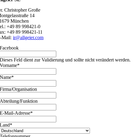
r. Christopher Große
ontgelasstraße 14
1679 München
el.: +49 89 998421-0
ax: +49 89 998421-11
-Mail:
ir@allgeier.com
Facebook
Dieses Feld dient zur Validierung und sollte nicht verändert werden.
Vorname
*
Name
*
Firma/Organisation
Abteilung/Funktion
E-Mail-Adresse
*
Land
*
Telefonnummer