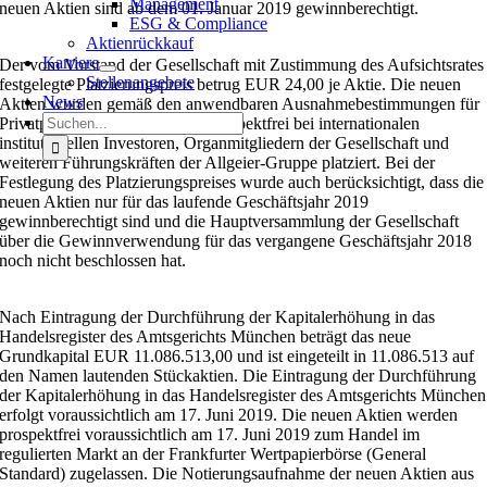
Management
neuen Aktien sind ab dem 01. Januar 2019 gewinnberechtigt.
ESG & Compliance
Aktienrückkauf
Karriere
Der vom Vorstand der Gesellschaft mit Zustimmung des Aufsichtsrates
Stellenangebote
festgelegte Platzierungspreis betrug EUR 24,00 je Aktie. Die neuen
News
Aktien wurden gemäß den anwendbaren Ausnahmebestimmungen für
Suche
Privatplatzierungen in Europa prospektfrei bei internationalen
nach:
institutionellen Investoren, Organmitgliedern der Gesellschaft und
weiteren Führungskräften der Allgeier-Gruppe platziert. Bei der
Festlegung des Platzierungspreises wurde auch berücksichtigt, dass die
neuen Aktien nur für das laufende Geschäftsjahr 2019
gewinnberechtigt sind und die Hauptversammlung der Gesellschaft
über die Gewinnverwendung für das vergangene Geschäftsjahr 2018
noch nicht beschlossen hat.
Nach Eintragung der Durchführung der Kapitalerhöhung in das
Handelsregister des Amtsgerichts München beträgt das neue
Grundkapital EUR 11.086.513,00 und ist eingeteilt in 11.086.513 auf
den Namen lautenden Stückaktien. Die Eintragung der Durchführung
der Kapitalerhöhung in das Handelsregister des Amtsgerichts München
erfolgt voraussichtlich am 17. Juni 2019. Die neuen Aktien werden
prospektfrei voraussichtlich am 17. Juni 2019 zum Handel im
regulierten Markt an der Frankfurter Wertpapierbörse (General
Standard) zugelassen. Die Notierungsaufnahme der neuen Aktien aus