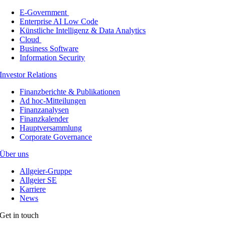
E-Government
Enterprise AI Low Code
Künstliche Intelligenz & Data Analytics
Cloud
Business Software
Information Security
Investor Relations
Finanzberichte & Publikationen
Ad hoc-Mitteilungen
Finanzanalysen
Finanzkalender
Hauptversammlung
Corporate Governance
Über uns
Allgeier-Gruppe
Allgeier SE
Karriere
News
Get in touch