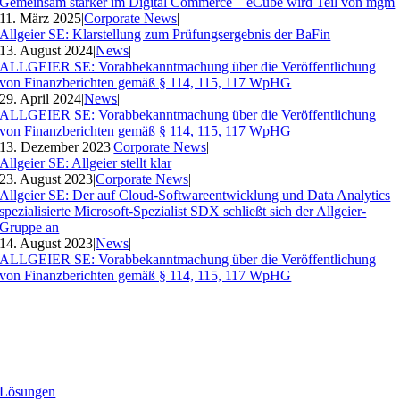
Gemeinsam stärker im Digital Commerce – eCube wird Teil von mgm
11. März 2025
|
Corporate News
|
Allgeier SE: Klarstellung zum Prüfungsergebnis der BaFin
13. August 2024
|
News
|
ALLGEIER SE: Vorabbekanntmachung über die Veröffentlichung
von Finanzberichten gemäß § 114, 115, 117 WpHG
29. April 2024
|
News
|
ALLGEIER SE: Vorabbekanntmachung über die Veröffentlichung
von Finanzberichten gemäß § 114, 115, 117 WpHG
13. Dezember 2023
|
Corporate News
|
Allgeier SE: Allgeier stellt klar
23. August 2023
|
Corporate News
|
Allgeier SE: Der auf Cloud-Softwareentwicklung und Data Analytics
spezialisierte Microsoft-Spezialist SDX schließt sich der Allgeier-
Gruppe an
14. August 2023
|
News
|
ALLGEIER SE: Vorabbekanntmachung über die Veröffentlichung
von Finanzberichten gemäß § 114, 115, 117 WpHG
Lösungen