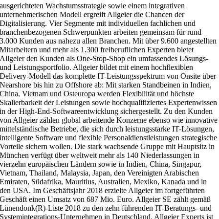
ausgerichteten Wachstumsstrategie sowie einem integrativen
unternehmerischen Modell ergreift Allgeier die Chancen der
Digitalisierung. Vier Segmente mit individuellen fachlichen und
branchenbezogenen Schwerpunkten arbeiten gemeinsam für rund
3.000 Kunden aus nahezu allen Branchen. Mit über 9.600 angestellten
Mitarbeitern und mehr als 1.300 freiberuflichen Experten bietet
Allgeier den Kunden als One-Stop-Shop ein umfassendes Lösungs-
und Leistungsportfolio. Allgeier bildet mit einem hochflexiblen
Delivery-Modell das komplette IT-Leistungsspektrum von Onsite über
Nearshore bis hin zu Offshore ab: Mit starken Standbeinen in Indien,
China, Vietnam und Osteuropa werden Flexibilität und höchste
Skalierbarkeit der Leistungen sowie hochqualifiziertes Expertenwissen
in der High-End-Softwareentwicklung sichergestellt. Zu den Kunden
von Allgeier zählen global arbeitende Konzerne ebenso wie innovative
mittelständische Betriebe, die sich durch leistungsstarke IT-Lösungen,
intelligente Software und flexible Personaldienstleistungen strategische
Vorteile sichern wollen. Die stark wachsende Gruppe mit Hauptsitz in
München verfügt über weltweit mehr als 140 Niederlassungen in
vierzehn europäischen Ländern sowie in Indien, China, Singapur,
Vietnam, Thailand, Malaysia, Japan, den Vereinigten Arabischen
Emiraten, Südafrika, Mauritius, Australien, Mexiko, Kanada und in
den USA. Im Geschäftsjahr 2018 erzielte Allgeier im fortgeführten
Geschäft einen Umsatz von 687 Mio. Euro. Allgeier SE zählt gemäß
Lünendonk(R)-Liste 2018 zu den zehn führenden IT-Beratungs- und
Systemintegrations-Unternehmen in Deutschland. Allgeier Experts ist