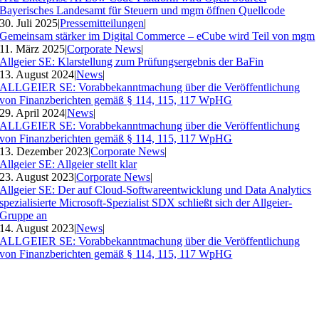
Bayerisches Landesamt für Steuern und mgm öffnen Quellcode
30. Juli 2025
|
Pressemitteilungen
|
Gemeinsam stärker im Digital Commerce – eCube wird Teil von mgm
11. März 2025
|
Corporate News
|
Allgeier SE: Klarstellung zum Prüfungsergebnis der BaFin
13. August 2024
|
News
|
ALLGEIER SE: Vorabbekanntmachung über die Veröffentlichung
von Finanzberichten gemäß § 114, 115, 117 WpHG
29. April 2024
|
News
|
ALLGEIER SE: Vorabbekanntmachung über die Veröffentlichung
von Finanzberichten gemäß § 114, 115, 117 WpHG
13. Dezember 2023
|
Corporate News
|
Allgeier SE: Allgeier stellt klar
23. August 2023
|
Corporate News
|
Allgeier SE: Der auf Cloud-Softwareentwicklung und Data Analytics
spezialisierte Microsoft-Spezialist SDX schließt sich der Allgeier-
Gruppe an
14. August 2023
|
News
|
ALLGEIER SE: Vorabbekanntmachung über die Veröffentlichung
von Finanzberichten gemäß § 114, 115, 117 WpHG