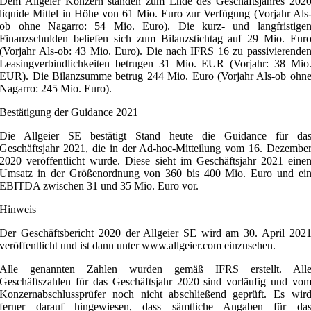
Dem Allgeier Konzern standen zum Ende des Geschäftsjahres 202
liquide Mittel in Höhe von 61 Mio. Euro zur Verfügung (Vorjahr Als
ob ohne Nagarro: 54 Mio. Euro). Die kurz- und langfristige
Finanzschulden beliefen sich zum Bilanzstichtag auf 29 Mio. Eur
(Vorjahr Als-ob: 43 Mio. Euro). Die nach IFRS 16 zu passivierende
Leasingverbindlichkeiten betrugen 31 Mio. EUR (Vorjahr: 38 Mio
EUR). Die Bilanzsumme betrug 244 Mio. Euro (Vorjahr Als-ob ohn
Nagarro: 245 Mio. Euro).
Bestätigung der Guidance 2021
Die Allgeier SE bestätigt Stand heute die Guidance für da
Geschäftsjahr 2021, die in der Ad-hoc-Mitteilung vom 16. Dezembe
2020 veröffentlicht wurde. Diese sieht im Geschäftsjahr 2021 eine
Umsatz in der Größenordnung von 360 bis 400 Mio. Euro und ei
EBITDA zwischen 31 und 35 Mio. Euro vor.
Hinweis
Der Geschäftsbericht 2020 der Allgeier SE wird am 30. April 202
veröffentlicht und ist dann unter www.allgeier.com einzusehen.
Alle genannten Zahlen wurden gemäß IFRS erstellt. All
Geschäftszahlen für das Geschäftsjahr 2020 sind vorläufig und vo
Konzernabschlussprüfer noch nicht abschließend geprüft. Es wir
ferner darauf hingewiesen, dass sämtliche Angaben für da