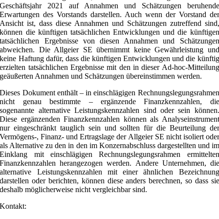
Geschäftsjahr 2021 auf Annahmen und Schätzungen beruhend
Erwartungen des Vorstands darstellen. Auch wenn der Vorstand de
Ansicht ist, dass diese Annahmen und Schätzungen zutreffend sind
können die künftigen tatsächlichen Entwicklungen und die künftige
tatsächlichen Ergebnisse von diesen Annahmen und Schätzunge
abweichen. Die Allgeier SE übernimmt keine Gewährleistung un
keine Haftung dafür, dass die künftigen Entwicklungen und die künfti
erzielten tatsächlichen Ergebnisse mit den in dieser Ad-hoc-Mitteilun
geäußerten Annahmen und Schätzungen übereinstimmen werden.
Dieses Dokument enthält – in einschlägigen Rechnungslegungsrahme
nicht genau bestimmte – ergänzende Finanzkennzahlen, di
sogenannte alternative Leistungskennzahlen sind oder sein können
Diese ergänzenden Finanzkennzahlen können als Analyseinstrumen
nur eingeschränkt tauglich sein und sollten für die Beurteilung de
Vermögens-, Finanz- und Ertragslage der Allgeier SE nicht isoliert ode
als Alternative zu den in den im Konzernabschluss dargestellten und i
Einklang mit einschlägigen Rechnungslegungsrahmen ermittelte
Finanzkennzahlen herangezogen werden. Andere Unternehmen, di
alternative Leistungskennzahlen mit einer ähnlichen Bezeichnun
darstellen oder berichten, können diese anders berechnen, so dass si
deshalb möglicherweise nicht vergleichbar sind.
Kontakt: