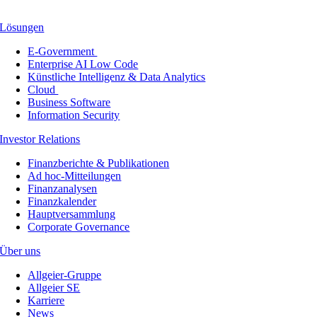
Lösungen
E-Government
Enterprise AI Low Code
Künstliche Intelligenz & Data Analytics
Cloud
Business Software
Information Security
Investor Relations
Finanzberichte & Publikationen
Ad hoc-Mitteilungen
Finanzanalysen
Finanzkalender
Hauptversammlung
Corporate Governance
Über uns
Allgeier-Gruppe
Allgeier SE
Karriere
News