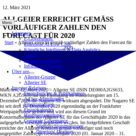
Zum
12. März 2021
Inhalt
ALLGEIER ERREICHT GEMÄSS V
springen
Menü
ORLÄUFIGER ZAHLEN DEN F
Lösungen
ORECAST FÜR 2020
E-Government
Start
»
Allgeier erreicht gemäß vorläufiger Zahlen den Forecast für
Enterprise AI Low Code
2020
Künstliche Intelligenz & Data Analytics
Cloud
Business Software
Information Security
Über uns
Allgeier-Gruppe
Allgeier SE
Investor Relations
München, 12. März 2021 –
Allgeier SE (ISIN DE000A2GS633,
Finanzberichte & Publikationen
WKN A2GS63) hat mit Eintragung im Handelsregister am 15.
Ad hoc-Mitteilungen
Dezember 2020 die Nagarro SE wirksam abgespaltet. Die Nagarro SE
Finanzanalysen
ist seit dem 16. Dezember 2020 eigenständig an der Frankfurter
Finanzkalender
Wertpapierbörse gelistet und wird aus diesem Grund im
Hauptversammlung
Konzernabschluss der Allgeier SE für das Geschäftsjahr 2020 in das
Corporate Governance
aufgegebene Geschäft gegliedert werden. Im fortgeführten Geschäft
Stimmrechtsmitteilungen
erreichte der Allgeier Konzern gemäß vorläufiger und noch
Directors‘ Dealings
ungeprüfter Zahlen im Geschäftsjahr 2020 (01. Januar 2020 – 31.