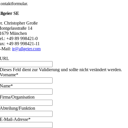
ontaktformular.
llgeier SE
r. Christopher Große
ontgelasstraße 14
1679 München
el.: +49 89 998421-0
ax: +49 89 998421-11
-Mail:
ir@allgeier.com
URL
Dieses Feld dient zur Validierung und sollte nicht verändert werden.
Vorname
*
Name
*
Firma/Organisation
Abteilung/Funktion
E-Mail-Adresse
*