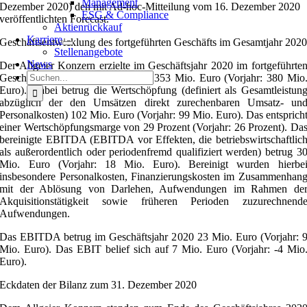
Management
Dezember 2020) den mit Ad-hoc-Mitteilung vom 16. Dezember 2020
ESG & Compliance
veröffentlichten Forecast.
Aktienrückkauf
Karriere
Geschäftsentwicklung des fortgeführten Geschäfts im Gesamtjahr 202
Stellenangebote
News
Der Allgeier Konzern erzielte im Geschäftsjahr 2020 im fortgeführte
Suche
Geschäft eine Gesamtleistung von 353 Mio. Euro (Vorjahr: 380 Mio
nach:
Euro). Dabei betrug die Wertschöpfung (definiert als Gesamtleistun
abzüglich der den Umsätzen direkt zurechenbaren Umsatz- un
Personalkosten) 102 Mio. Euro (Vorjahr: 99 Mio. Euro). Das entsprich
einer Wertschöpfungsmarge von 29 Prozent (Vorjahr: 26 Prozent). Da
bereinigte EBITDA (EBITDA vor Effekten, die betriebswirtschaftlic
als außerordentlich oder periodenfremd qualifiziert werden) betrug 3
Mio. Euro (Vorjahr: 18 Mio. Euro). Bereinigt wurden hierbe
insbesondere Personalkosten, Finanzierungskosten im Zusammenhan
mit der Ablösung von Darlehen, Aufwendungen im Rahmen de
Akquisitionstätigkeit sowie früheren Perioden zuzurechnend
Aufwendungen.
Das EBITDA betrug im Geschäftsjahr 2020 23 Mio. Euro (Vorjahr: 
Mio. Euro). Das EBIT belief sich auf 7 Mio. Euro (Vorjahr: -4 Mio
Euro).
Eckdaten der Bilanz zum 31. Dezember 2020