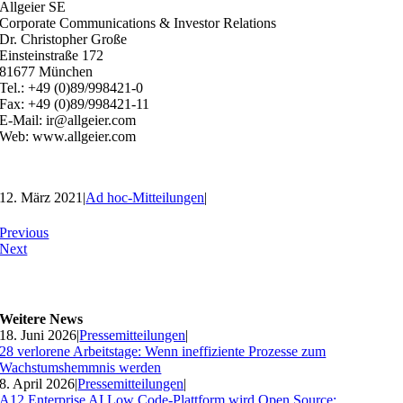
Allgeier SE
Corporate Communications & Investor Relations
Dr. Christopher Große
Einsteinstraße 172
81677 München
Tel.: +49 (0)89/998421-0
Fax: +49 (0)89/998421-11
E-Mail: ir@allgeier.com
Web: www.allgeier.com
12. März 2021
|
Ad hoc-Mitteilungen
|
Previous
Next
Weitere News
18. Juni 2026
|
Pressemitteilungen
|
28 verlorene Arbeitstage: Wenn ineffiziente Prozesse zum
Wachstumshemmnis werden
8. April 2026
|
Pressemitteilungen
|
A12 Enterprise AI Low Code-Plattform wird Open Source: