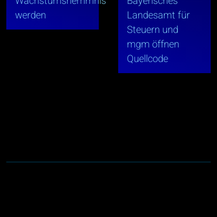
Wachstumshemmnis
Bayerisches
werden
Landesamt für
Steuern und
mgm öffnen
Quellcode