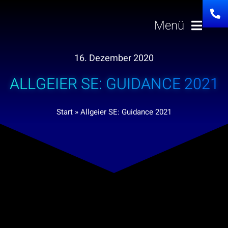
Zum
Inhalt
Menü
springen
16. Dezember 2020
Lösungen
ALLGEIER SE: GUIDANCE 2021
Über uns
Start
»
Allgeier SE: Guidance 2021
Investor Relation
Karriere
News