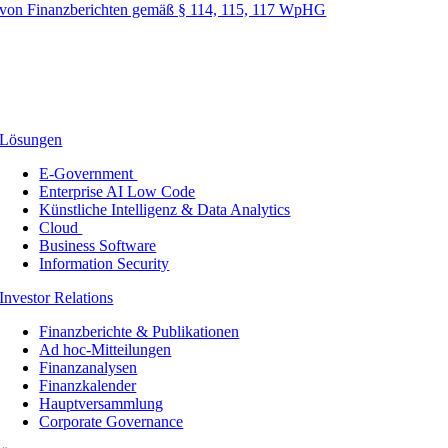
von Finanzberichten gemäß § 114, 115, 117 WpHG
Lösungen
E-Government
Enterprise AI Low Code
Künstliche Intelligenz & Data Analytics
Cloud
Business Software
Information Security
Investor Relations
Finanzberichte & Publikationen
Ad hoc-Mitteilungen
Finanzanalysen
Finanzkalender
Hauptversammlung
Corporate Governance