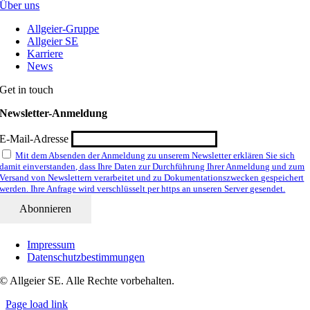
Über uns
Allgeier-Gruppe
Allgeier SE
Karriere
News
Get in touch
Newsletter-Anmeldung
E-Mail-Adresse
Mit dem Absenden der Anmeldung zu unserem Newsletter erklären Sie sich
damit einverstanden, dass Ihre Daten zur Durchführung Ihrer Anmeldung und zum
Versand von Newslettern verarbeitet und zu Dokumentationszwecken gespeichert
werden. Ihre Anfrage wird verschlüsselt per https an unseren Server gesendet.
Impressum
Datenschutzbestimmungen
© Allgeier SE. Alle Rechte vorbehalten.
Page load link