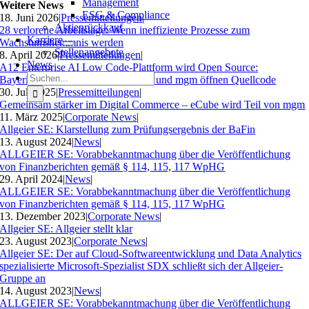
Management
Weitere News
ESG & Compliance
18. Juni 2026
|
Pressemitteilungen
|
Aktienrückkauf
28 verlorene Arbeitstage: Wenn ineffiziente Prozesse zum
Karriere
Wachstumshemmnis werden
Stellenangebote
8. April 2026
|
Pressemitteilungen
|
News
A12 Enterprise AI Low Code-Plattform wird Open Source:
Suche
Bayerisches Landesamt für Steuern und mgm öffnen Quellcode
nach:
30. Juli 2025
|
Pressemitteilungen
|
Gemeinsam stärker im Digital Commerce – eCube wird Teil von mgm
11. März 2025
|
Corporate News
|
Allgeier SE: Klarstellung zum Prüfungsergebnis der BaFin
13. August 2024
|
News
|
ALLGEIER SE: Vorabbekanntmachung über die Veröffentlichung
von Finanzberichten gemäß § 114, 115, 117 WpHG
29. April 2024
|
News
|
ALLGEIER SE: Vorabbekanntmachung über die Veröffentlichung
von Finanzberichten gemäß § 114, 115, 117 WpHG
13. Dezember 2023
|
Corporate News
|
Allgeier SE: Allgeier stellt klar
23. August 2023
|
Corporate News
|
Allgeier SE: Der auf Cloud-Softwareentwicklung und Data Analytics
spezialisierte Microsoft-Spezialist SDX schließt sich der Allgeier-
Gruppe an
14. August 2023
|
News
|
ALLGEIER SE: Vorabbekanntmachung über die Veröffentlichung