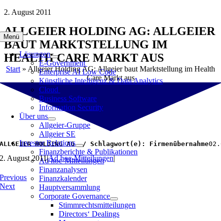
Zum
2. August 2011
Inhalt
ALLGEIER HOLDING AG: ALLGEIER
springen
Menü
BAUT MARKTSTELLUNG IM
Lösungen
HEALTH CARE MARKT AUS
E-Government
Start
»
Allgeier Holding AG: Allgeier baut Marktstellung im Health
Enterprise AI Low Code
Care Markt aus
Künstliche Intelligenz & Data Analytics
Cloud
Business Software
Information Security
Über uns
Allgeier-Gruppe
Allgeier SE
Investor Relations
ALLGEIER HOLDING AG  / Schlagwort(e): Firmenübernahme
02.
Finanzberichte & Publikationen
2. August 2011
|
Ad hoc-Mitteilungen
|
Ad hoc-Mitteilungen
Finanzanalysen
Previous
Finanzkalender
Next
Hauptversammlung
Corporate Governance
Stimmrechtsmitteilungen
Directors‘ Dealings