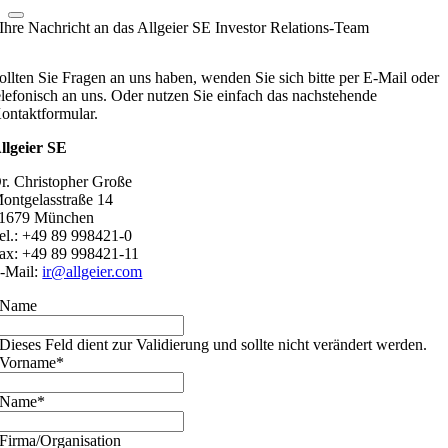
Ihre Nachricht an das Allgeier SE Investor Relations-Team
ollten Sie Fragen an uns haben, wenden Sie sich bitte per E-Mail oder
elefonisch an uns. Oder nutzen Sie einfach das nachstehende
ontaktformular.
llgeier SE
r. Christopher Große
ontgelasstraße 14
1679 München
el.: +49 89 998421-0
ax: +49 89 998421-11
-Mail:
ir@allgeier.com
Name
Dieses Feld dient zur Validierung und sollte nicht verändert werden.
Vorname
*
Name
*
Firma/Organisation