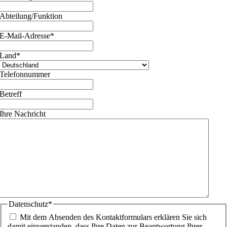
Abteilung/Funktion
E-Mail-Adresse
*
Land
*
Telefonnummer
Betreff
Ihre Nachricht
Datenschutz
*
Mit dem Absenden des Kontaktformulars erklären Sie sich
damit einverstanden, dass Ihre Daten zur Beantwortung Ihrer