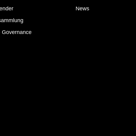
ender
News
sammlung
e Governance