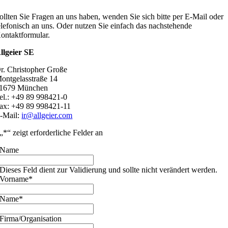
ollten Sie Fragen an uns haben, wenden Sie sich bitte per E-Mail oder
elefonisch an uns. Oder nutzen Sie einfach das nachstehende
ontaktformular.
llgeier SE
r. Christopher Große
ontgelasstraße 14
1679 München
el.: +49 89 998421-0
ax: +49 89 998421-11
-Mail:
ir@allgeier.com
„
*
“ zeigt erforderliche Felder an
Name
Dieses Feld dient zur Validierung und sollte nicht verändert werden.
Vorname
*
Name
*
Firma/Organisation