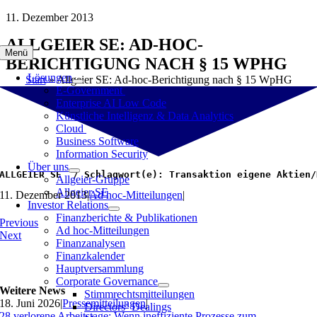
Zum
11. Dezember 2013
Inhalt
ALLGEIER SE: AD-HOC-
springen
Menü
BERICHTIGUNG NACH § 15 WPHG
Lösungen
Start
»
Allgeier SE: Ad-hoc-Berichtigung nach § 15 WpHG
E-Government
Enterprise AI Low Code
Künstliche Intelligenz & Data Analytics
Cloud
Business Software
Information Security
Über uns
ALLGEIER SE  / Schlagwort(e): Transaktion eigene Aktien/
Allgeier-Gruppe
Allgeier SE
11. Dezember 2013
|
Ad hoc-Mitteilungen
|
Investor Relations
Finanzberichte & Publikationen
Previous
Ad hoc-Mitteilungen
Next
Finanzanalysen
Finanzkalender
Hauptversammlung
Corporate Governance
Weitere News
Stimmrechtsmitteilungen
18. Juni 2026
|
Pressemitteilungen
|
Directors‘ Dealings
28 verlorene Arbeitstage: Wenn ineffiziente Prozesse zum