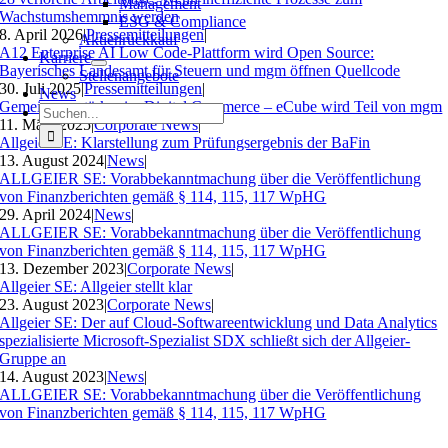
Management
Wachstumshemmnis werden
ESG & Compliance
8. April 2026
|
Pressemitteilungen
|
Aktienrückkauf
A12 Enterprise AI Low Code-Plattform wird Open Source:
Karriere
Bayerisches Landesamt für Steuern und mgm öffnen Quellcode
Stellenangebote
30. Juli 2025
|
Pressemitteilungen
|
News
Gemeinsam stärker im Digital Commerce – eCube wird Teil von mgm
Suche
11. März 2025
|
Corporate News
|
nach:
Allgeier SE: Klarstellung zum Prüfungsergebnis der BaFin
13. August 2024
|
News
|
ALLGEIER SE: Vorabbekanntmachung über die Veröffentlichung
von Finanzberichten gemäß § 114, 115, 117 WpHG
29. April 2024
|
News
|
ALLGEIER SE: Vorabbekanntmachung über die Veröffentlichung
von Finanzberichten gemäß § 114, 115, 117 WpHG
13. Dezember 2023
|
Corporate News
|
Allgeier SE: Allgeier stellt klar
23. August 2023
|
Corporate News
|
Allgeier SE: Der auf Cloud-Softwareentwicklung und Data Analytics
spezialisierte Microsoft-Spezialist SDX schließt sich der Allgeier-
Gruppe an
14. August 2023
|
News
|
ALLGEIER SE: Vorabbekanntmachung über die Veröffentlichung
von Finanzberichten gemäß § 114, 115, 117 WpHG