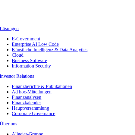
Lösungen
E-Government
Enterprise AI Low Code
Künstliche Intelligenz & Data Analytics
Cloud
Business Software
Information Security
Investor Relations
Finanzberichte & Publikationen
Ad hoc-Mitteilungen
Finanzanalysen
Finanzkalender
Hauptversammlung
Corporate Governance
Über uns
Allgeier-Gruppe