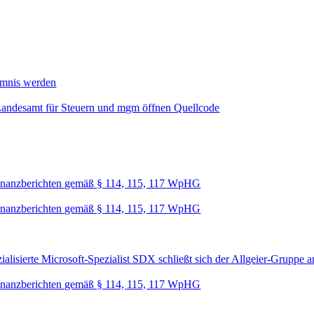
mmnis werden
Landesamt für Steuern und mgm öffnen Quellcode
nanzberichten gemäß § 114, 115, 117 WpHG
nanzberichten gemäß § 114, 115, 117 WpHG
lisierte Microsoft-Spezialist SDX schließt sich der Allgeier-Gruppe a
nanzberichten gemäß § 114, 115, 117 WpHG