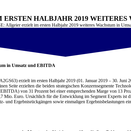
IM ERSTEN HALBJAHR 2019 WEITERES
SE: Allgeier erzielt im ersten Halbjahr 2019 weiteres Wachstum in U
chstum in Umsatz und EBITDA
3) erzielt im ersten Halbjahr 2019 (01. Januar 2019 – 30. Juni 2
nen Seite erzielten die beiden strategischen Konzernsegmente Technol
EBITDA) von 31 Prozent bei einer entsprechenden Marge von 13 Proze
o. Euro. Ursächlich für die Entwicklung im Segment Experts ist die i
atz- und Ergebnisrückgängen sowie einmaligen Ergebnisbelastungen ei