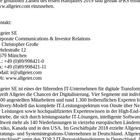
le genannten Zahlen des ersten Halbjahres 2019 sind gemäß IFRS ermitte
w.allgeier.com einzusehen.
ntakt:
lgeier SE
rporate Communications & Investor Relations
. Christopher Große
hrlestraße 12
679 München
l.: +49 (0)89/998421-0
x: +49 (0)89/998421-11
Mail: ir@allgeier.com
b: www.allgeier.com
lgeier SE ist eines der führenden IT-Unternehmen für digitale Transfo
greift Allgeier die Chancen der Digitalisierung. Vier Segmente mit i
800 angestellten Mitarbeitern und rund 1.300 freiberuflichen Experten 
livery-Modell das komplette IT-Leistungsspektrum von Onsite über Near
r Leistungen sowie hochqualifiziertes Expertenwissen in der High-End-
triebe, die sich durch leistungsstarke IT-Lösungen, intelligente Softwa
ltweit mehr als 140 Niederlassungen in vierzehn europäischen Ländern s
xiko, Kanada und in den USA. Im Geschäftsjahr 2018 erzielte Allgeie
ratungs- und Systemintegrations-Unternehmen in Deutschland. Allgeie
utschland“ unter den TOP 3 IT-Personaldienstleistern in Deutschland