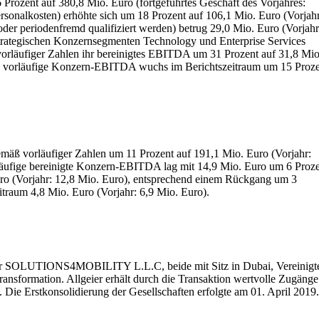
rozent auf 380,8 Mio. Euro (fortgeführtes Geschäft des Vorjahres:
rsonalkosten) erhöhte sich um 18 Prozent auf 106,1 Mio. Euro (Vorjahr
der periodenfremd qualifiziert werden) betrug 29,0 Mio. Euro (Vorjahr
strategischen Konzernsegmenten Technology und Enterprise Services
vorläufiger Zahlen ihr bereinigtes EBITDA um 31 Prozent auf 31,8 Mio
Das vorläufige Konzern-EBITDA wuchs im Berichtszeitraum um 15 Proz
emäß vorläufiger Zahlen um 11 Prozent auf 191,1 Mio. Euro (Vorjahr:
rläufige bereinigte Konzern-EBITDA lag mit 14,9 Mio. Euro um 6 Proz
uro (Vorjahr: 12,8 Mio. Euro), entsprechend einem Rückgang um 3
traum 4,8 Mio. Euro (Vorjahr: 6,9 Mio. Euro).
der SOLUTIONS4MOBILITY L.L.C, beide mit Sitz in Dubai, Vereinigt
ransformation. Allgeier erhält durch die Transaktion wertvolle Zugänge
ie Erstkonsolidierung der Gesellschaften erfolgte am 01. April 2019