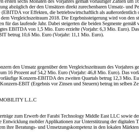
 ersten sechs Monaten des Vorjahres gemäß vorläufiger Zahlen um 16 P
stung abzüglich der den Umsätzen direkt zurechenbaren Umsatz- und Pe
EBITDA vor Effekten, die betriebswirtschaftlich als außerordentlich o
r dem Vergleichszeitraum 2018. Die Ergebnissteigerung wird von den 
 für das laufende Jahr. Dabei steigerten die beiden Segmente gemäß 
nigtes EBITDA von 1,5 Mio. Euro erzielte (Vorjahr: 6,3 Mio. Euro). 
BIT betrug 10,6 Mio. Euro (Vorjahr: 11,1 Mio. Euro).
 Konzern den Umsatz gegenüber dem Vergleichszeitraum des Vorjahres g
g um 16 Prozent auf 54,2 Mio. Euro (Vorjahr: 46,8 Mio. Euro). Das vo
s vorläufige Konzern-EBITDA des zweiten Quartals betrug 12,3 Mio. E
 Konzern-EBIT (Ergebnis vor Zinsen und Steuern) betrug im selben Zei
S4MOBILITY L.L.C
Verträge zum Erwerb der Farabi Technology Middle East LLC sowie 
ie Entwicklung mobiler Applikationen zur Unterstützung der digitalen T
m ihre Beratungs- und Umsetzungskompetenz in den lokalen Märkten. D