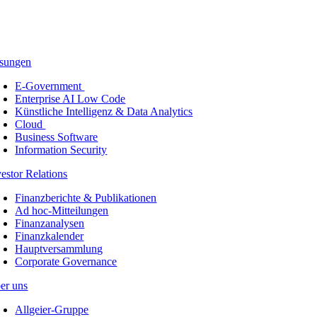
sungen
E-Government
Enterprise AI Low Code
Künstliche Intelligenz & Data Analytics
Cloud
Business Software
Information Security
vestor Relations
Finanzberichte & Publikationen
Ad hoc-Mitteilungen
Finanzanalysen
Finanzkalender
Hauptversammlung
Corporate Governance
er uns
Allgeier-Gruppe