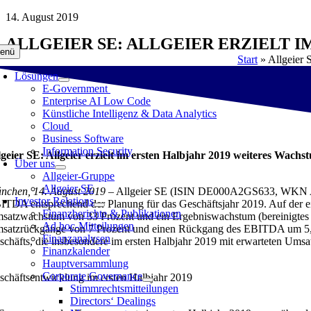
Zum
14. August 2019
Inhalt
ALLGEIER SE: ALLGEIER ERZIELT 
springen
enü
Start
»
Allgeier 
Lösungen
E-Government
Enterprise AI Low Code
Künstliche Intelligenz & Data Analytics
Cloud
Business Software
Information Security
lgeier SE: Allgeier erzielt im ersten Halbjahr 2019 weiteres Wa
Über uns
Allgeier-Gruppe
Allgeier SE
nchen, 14. August 2019 –
Allgeier SE (ISIN DE000A2GS633, WKN A2GS6
Investor Relations
ITDA entsprechend der Planung für das Geschäftsjahr 2019. Auf der ei
Finanzberichte & Publikationen
satzwachstum von 33 Prozent und ein Ergebniswachstum (bereinigtes 
Ad hoc-Mitteilungen
satzrückgänge von 7 Prozent und einen Rückgang des EBITDA um 5,7 Mi
Finanzanalysen
schäfts, die insbesondere im ersten Halbjahr 2019 mit erwarteten Ums
Finanzkalender
Hauptversammlung
Corporate Governance
schäftsentwicklung im ersten Halbjahr 2019
Stimmrechtsmitteilungen
Directors‘ Dealings