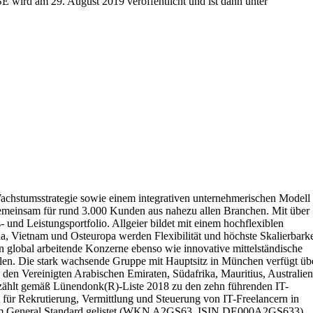
SE wird am 29. August 2019 veröffentlicht und ist dann unter
 Wachstumsstrategie sowie einem integrativen unternehmerischen Modell
 gemeinsam für rund 3.000 Kunden aus nahezu allen Branchen. Mit über
 und Leistungsportfolio. Allgeier bildet mit einem hochflexiblen
a, Vietnam und Osteuropa werden Flexibilität und höchste Skalierbarke
n global arbeitende Konzerne ebenso wie innovative mittelständische
 wollen. Die stark wachsende Gruppe mit Hauptsitz in München verfügt üb
den Vereinigten Arabischen Emiraten, Südafrika, Mauritius, Australien
 zählt gemäß Lünendonk(R)-Liste 2018 zu den zehn führenden IT-
für Rekrutierung, Vermittlung und Steuerung von IT-Freelancern in
örse im General Standard gelistet (WKN A2GS63, ISIN DE000A2GS633).