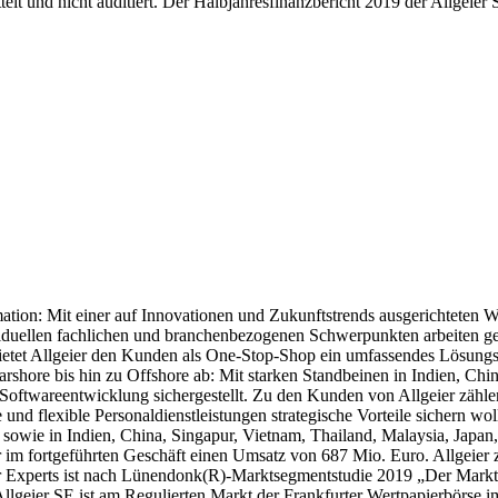
lt und nicht auditiert. Der Halbjahresfinanzbericht 2019 der Allgeier 
rmation: Mit einer auf Innovationen und Zukunftstrends ausgerichteten
ndividuellen fachlichen und branchenbezogenen Schwerpunkten arbeiten
bietet Allgeier den Kunden als One-Stop-Shop ein umfassendes Lösungs-
shore bis hin zu Offshore ab: Mit starken Standbeinen in Indien, Chin
Softwareentwicklung sichergestellt. Zu den Kunden von Allgeier zähle
re und flexible Personaldienstleistungen strategische Vorteile sichern
owie in Indien, China, Singapur, Vietnam, Thailand, Malaysia, Japan, 
r im fortgeführten Geschäft einen Umsatz von 687 Mio. Euro. Allgeier
r Experts ist nach Lünendonk(R)-Marktsegmentstudie 2019 „Der Markt 
. Allgeier SE ist am Regulierten Markt der Frankfurter Wertpapierb