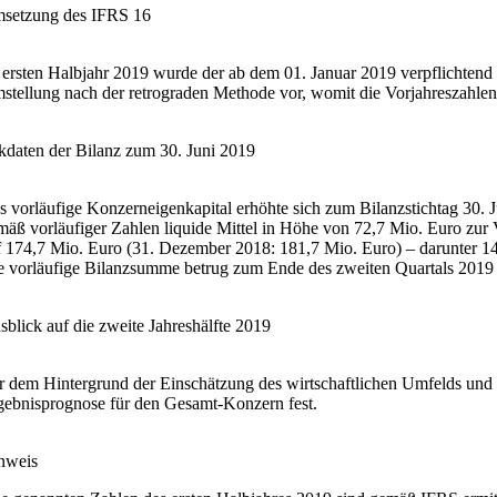
setzung des IFRS 16
 ersten Halbjahr 2019 wurde der ab dem 01. Januar 2019 verpflichten
stellung nach der retrograden Methode vor, womit die Vorjahreszahlen a
kdaten der Bilanz zum 30. Juni 2019
s vorläufige Konzerneigenkapital erhöhte sich zum Bilanzstichtag 30
mäß vorläufiger Zahlen liquide Mittel in Höhe von 72,7 Mio. Euro zur
f 174,7 Mio. Euro (31. Dezember 2018: 181,7 Mio. Euro) – darunter 14
e vorläufige Bilanzsumme betrug zum Ende des zweiten Quartals 2019
sblick auf die zweite Jahreshälfte 2019
r dem Hintergrund der Einschätzung des wirtschaftlichen Umfelds und
gebnisprognose für den Gesamt-Konzern fest.
nweis