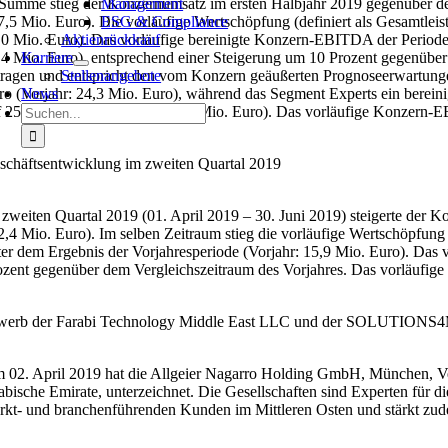
 Summe stieg der Konzernumsatz im ersten Halbjahr 2019 gegenüber den
Management
7,5 Mio. Euro). Die vorläufige Wertschöpfung (definiert als Gesamtlei
ESG & Compliance
,0 Mio. Euro). Das vorläufige bereinigte Konzern-EBITDA der Periode (
Aktienrückkauf
,4 Mio. Euro), entsprechend einer Steigerung um 10 Prozent gegenübe
Karriere
tragen und entspricht den vom Konzern geäußerten Prognoseerwartungen
Stellenangebote
ro (Vorjahr: 24,3 Mio. Euro), während das Segment Experts ein berei
News
Suche
f 25,7 Mio. Euro (Vorjahr: 22,3 Mio. Euro). Das vorläufige Konzern-E
nach:
schäftsentwicklung im zweiten Quartal 2019
 zweiten Quartal 2019 (01. April 2019 – 30. Juni 2019) steigerte der
2,4 Mio. Euro). Im selben Zeitraum stieg die vorläufige Wertschöpfun
ter dem Ergebnis der Vorjahresperiode (Vorjahr: 15,9 Mio. Euro). Da
ozent gegenüber dem Vergleichszeitraum des Vorjahres. Das vorläufige
werb der Farabi Technology Middle East LLC und der SOLUTION
 02. April 2019 hat die Allgeier Nagarro Holding GmbH, München, 
abische Emirate, unterzeichnet. Die Gesellschaften sind Experten für d
rkt- und branchenführenden Kunden im Mittleren Osten und stärkt zude