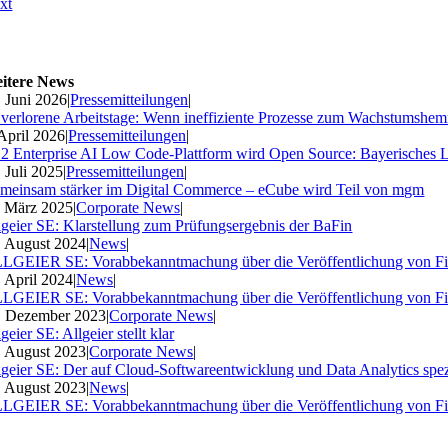
xt
itere News
. Juni 2026
|
Pressemitteilungen
|
 verlorene Arbeitstage: Wenn ineffiziente Prozesse zum Wachstumshe
 April 2026
|
Pressemitteilungen
|
2 Enterprise AI Low Code-Plattform wird Open Source: Bayerisches 
. Juli 2025
|
Pressemitteilungen
|
meinsam stärker im Digital Commerce – eCube wird Teil von mgm
. März 2025
|
Corporate News
|
lgeier SE: Klarstellung zum Prüfungsergebnis der BaFin
. August 2024
|
News
|
LGEIER SE: Vorabbekanntmachung über die Veröffentlichung von Fi
. April 2024
|
News
|
LGEIER SE: Vorabbekanntmachung über die Veröffentlichung von Fi
. Dezember 2023
|
Corporate News
|
geier SE: Allgeier stellt klar
. August 2023
|
Corporate News
|
lgeier SE: Der auf Cloud-Softwareentwicklung und Data Analytics spezia
. August 2023
|
News
|
LGEIER SE: Vorabbekanntmachung über die Veröffentlichung von Fi