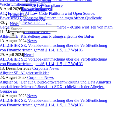
Management
Wachstumshemmnis werden
ESG & Compliance
8. April 2026
|
Pressemitteilungen
|
Aktienrückkauf
A12 Enterprise AI Low Code-Plattform wird Open Source:
Karriere
Bayerisches Landesamt für Steuern und mgm öffnen Quellcode
Stellenangebote
30. Juli 2025
|
Pressemitteilungen
|
News
Gemeinsam stärker im Digital Commerce – eCube wird Teil von mgm
Suche
11. März 2025
|
Corporate News
|
nach:
Allgeier SE: Klarstellung zum Prüfungsergebnis der BaFin
13. August 2024
|
News
|
ALLGEIER SE: Vorabbekanntmachung über die Veröffentlichung
von Finanzberichten gemäß § 114, 115, 117 WpHG
29. April 2024
|
News
|
ALLGEIER SE: Vorabbekanntmachung über die Veröffentlichung
von Finanzberichten gemäß § 114, 115, 117 WpHG
13. Dezember 2023
|
Corporate News
|
Allgeier SE: Allgeier stellt klar
23. August 2023
|
Corporate News
|
Allgeier SE: Der auf Cloud-Softwareentwicklung und Data Analytics
spezialisierte Microsoft-Spezialist SDX schließt sich der Allgeier-
Gruppe an
14. August 2023
|
News
|
ALLGEIER SE: Vorabbekanntmachung über die Veröffentlichung
von Finanzberichten gemäß § 114, 115, 117 WpHG