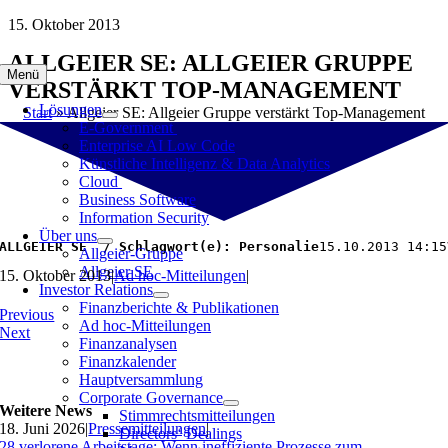
Zum
15. Oktober 2013
Inhalt
ALLGEIER SE: ALLGEIER GRUPPE
springen
Menü
VERSTÄRKT TOP-MANAGEMENT
Lösungen
Start
»
Allgeier SE: Allgeier Gruppe verstärkt Top-Management
E-Government
Enterprise AI Low Code
Künstliche Intelligenz & Data Analytics
Cloud
Business Software
Information Security
Über uns
ALLGEIER SE  / Schlagwort(e): Personalie
15.10.2013 14:15
Allgeier-Gruppe
Allgeier SE
15. Oktober 2013
|
Ad hoc-Mitteilungen
|
Investor Relations
Finanzberichte & Publikationen
Previous
Ad hoc-Mitteilungen
Next
Finanzanalysen
Finanzkalender
Hauptversammlung
Corporate Governance
Weitere News
Stimmrechtsmitteilungen
18. Juni 2026
|
Pressemitteilungen
|
Directors‘ Dealings
28 verlorene Arbeitstage: Wenn ineffiziente Prozesse zum