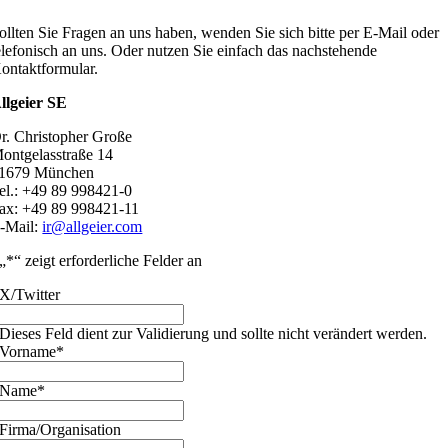
ollten Sie Fragen an uns haben, wenden Sie sich bitte per E-Mail oder
elefonisch an uns. Oder nutzen Sie einfach das nachstehende
ontaktformular.
llgeier SE
r. Christopher Große
ontgelasstraße 14
1679 München
el.: +49 89 998421-0
ax: +49 89 998421-11
-Mail:
ir@allgeier.com
„
*
“ zeigt erforderliche Felder an
X/Twitter
Dieses Feld dient zur Validierung und sollte nicht verändert werden.
Vorname
*
Name
*
Firma/Organisation