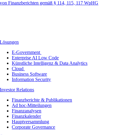
von Finanzberichten gemäß § 114, 115, 117 WpHG
Lösungen
E-Government
Enterprise AI Low Code
Künstliche Intelligenz & Data Analytics
Cloud
Business Software
Information Security
Investor Relations
Finanzberichte & Publikationen
Ad hoc-Mitteilungen
Finanzanalysen
Finanzkalender
Hauptversammlung
Corporate Governance