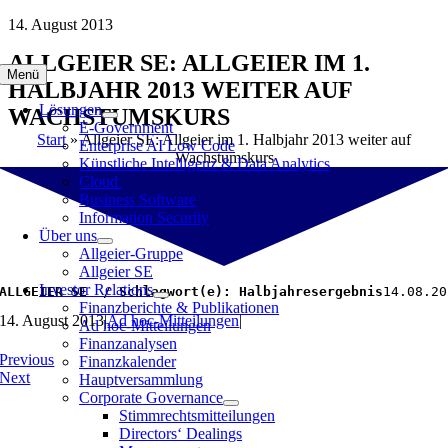
Zum
14. August 2013
Inhalt
ALLGEIER SE: ALLGEIER IM 1.
springen
Menü
HALBJAHR 2013 WEITER AUF
Lösungen
WACHSTUMSKURS
E-Government
Start
»
Allgeier SE: Allgeier im 1. Halbjahr 2013 weiter auf
Enterprise AI Low Code
Wachstumskurs
Künstliche Intelligenz & Data Analytics
Cloud
Business Software
Information Security
Über uns
Allgeier-Gruppe
Allgeier SE
Investor Relations
ALLGEIER SE  / Schlagwort(e): Halbjahresergebnis
14.08.20
Finanzberichte & Publikationen
14. August 2013
|
Ad hoc-Mitteilungen
|
Ad hoc-Mitteilungen
Finanzanalysen
Previous
Finanzkalender
Next
Hauptversammlung
Corporate Governance
Stimmrechtsmitteilungen
Directors‘ Dealings