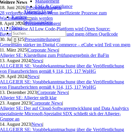
Management
Weitere News
ESG & Compliance
18. Juni 2026
|
Pressemitteilungen
|
Aktienrückkauf
28 verlorene Arbeitstage: Wenn ineffiziente Prozesse zum
Karriere
Wachstumshemmnis werden
Stellenangebote
8. April 2026
|
Pressemitteilungen
|
News
A12 Enterprise AI Low Code-Plattform wird Open Source:
Suche
Bayerisches Landesamt für Steuern und mgm öffnen Quellcode
nach:
30. Juli 2025
|
Pressemitteilungen
|
Gemeinsam stärker im Digital Commerce – eCube wird Teil von mgm
11. März 2025
|
Corporate News
|
Allgeier SE: Klarstellung zum Prüfungsergebnis der BaFin
13. August 2024
|
News
|
ALLGEIER SE: Vorabbekanntmachung über die Veröffentlichung
von Finanzberichten gemäß § 114, 115, 117 WpHG
29. April 2024
|
News
|
ALLGEIER SE: Vorabbekanntmachung über die Veröffentlichung
von Finanzberichten gemäß § 114, 115, 117 WpHG
13. Dezember 2023
|
Corporate News
|
Allgeier SE: Allgeier stellt klar
23. August 2023
|
Corporate News
|
Allgeier SE: Der auf Cloud-Softwareentwicklung und Data Analytics
spezialisierte Microsoft-Spezialist SDX schließt sich der Allgeier-
Gruppe an
14. August 2023
|
News
|
ALLGEIER SE: Vorabbekanntmachung über die Veröffentlichung