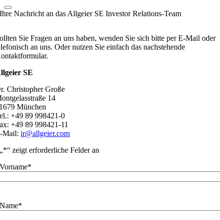
Ihre Nachricht an das Allgeier SE Investor Relations-Team
ollten Sie Fragen an uns haben, wenden Sie sich bitte per E-Mail oder
elefonisch an uns. Oder nutzen Sie einfach das nachstehende
ontaktformular.
llgeier SE
r. Christopher Große
ontgelasstraße 14
1679 München
el.: +49 89 998421-0
ax: +49 89 998421-11
-Mail:
ir@allgeier.com
„
*
“ zeigt erforderliche Felder an
Vorname
*
Name
*