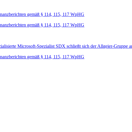
nanzberichten gemäß § 114, 115, 117 WpHG
nanzberichten gemäß § 114, 115, 117 WpHG
lisierte Microsoft-Spezialist SDX schließt sich der Allgeier-Gruppe a
nanzberichten gemäß § 114, 115, 117 WpHG