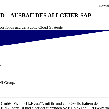
Konta
 – AUSBAU DES ALLGEIER-SAP-
tfolios und der Public-Cloud-Strategie
e
EQS Group.
bH, Walldorf („Evora“), mit ihr und den Gesellschaftern der
oud ERP-Spezialist und einer der führenden SAP Gold- und GROW-Partn