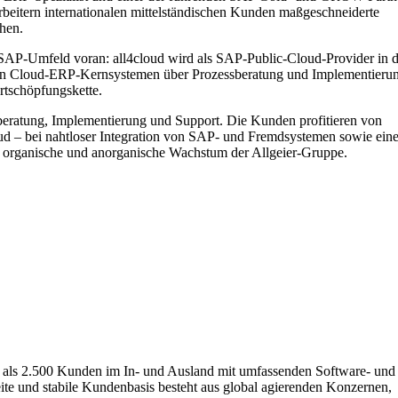
beitern internationalen mittelständischen Kunden maßgeschneiderte
chen.
im SAP-Umfeld voran: all4cloud wird als SAP-Public-Cloud-Provider in 
– von Cloud-ERP-Kernsystemen über Prozessberatung und Implementieru
rtschöpfungskette.
ratung, Implementierung und Support. Die Kunden profitieren von
ud – bei nahtloser Integration von SAP‑ und Fremdsystemen sowie eine
e organische und anorganische Wachstum der Allgeier-Gruppe.
hr als 2.500 Kunden im In- und Ausland mit umfassenden Software- und
eite und stabile Kundenbasis besteht aus global agierenden Konzernen,