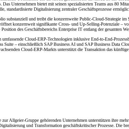
Das Unternehmen bietet mit seinen spezialisierten Teams aus 80 Mitar
e, standardisierte Digitalisierung zentraler Geschäftsprozesse ermögli
folio substanziell und treibt die konzernweite Public-Cloud-Strategie 
röffnet konzernweit signifikante Cross- und Up-Selling-Potenziale 
e Position des Geschäftsbereichs Enterprise IT entlang der gesamten We
 umfassende Cloud-ERP-Technologien inklusive End-to-End-Prozessbe
ess Suite – einschließlich SAP Business AI und SAP Business Data Clo
 wachsenden Cloud-ERP-Markts unterstützt die Transaktion das künftig
Die zur Allgeier-Gruppe gehörenden Unternehmen unterstützen ihre me
igitalisierung und Transformation geschäftskritischer Prozesse. Die br