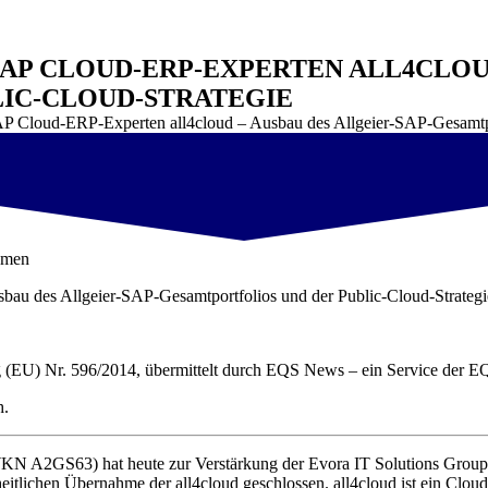
AP CLOUD-ERP-EXPERTEN ALL4CLOUD
IC-CLOUD-STRATEGIE
P Cloud-ERP-Experten all4cloud – Ausbau des Allgeier-SAP-Gesamtpor
hmen
au des Allgeier-SAP-Gesamtportfolios und der Public-Cloud-Strategi
ung (EU) Nr. 596/2014, übermittelt durch EQS News – ein Service der 
h.
A2GS63) hat heute zur Verstärkung der Evora IT Solutions Group Gm
eitlichen Übernahme der all4cloud geschlossen. all4cloud ist ein Cl