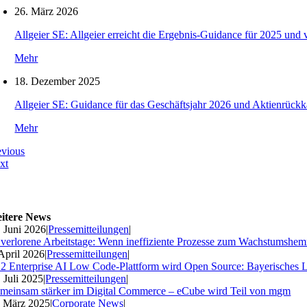
26. März 2026
Allgeier SE: Allgeier erreicht die Ergebnis-Guidance für 2025 und 
Mehr
18. Dezember 2025
Allgeier SE: Guidance für das Geschäftsjahr 2026 und Aktienrückk
Mehr
evious
xt
itere News
. Juni 2026
|
Pressemitteilungen
|
 verlorene Arbeitstage: Wenn ineffiziente Prozesse zum Wachstumshe
 April 2026
|
Pressemitteilungen
|
2 Enterprise AI Low Code-Plattform wird Open Source: Bayerisches 
. Juli 2025
|
Pressemitteilungen
|
meinsam stärker im Digital Commerce – eCube wird Teil von mgm
. März 2025
|
Corporate News
|