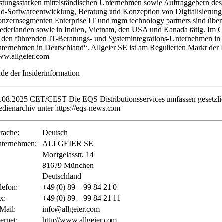
istungsstarken mittelständischen Unternehmen sowie Auftraggebern des 
d-Softwareentwicklung, Beratung und Konzeption von Digitalisierung
nzernsegmenten Enterprise IT und mgm technology partners sind über 
ederlanden sowie in Indien, Vietnam, den USA und Kanada tätig. Im G
 den führenden IT-Beratungs- und Systemintegrations-Unternehmen in 
ternehmen in Deutschland“. Allgeier SE ist am Regulierten Markt de
w.allgeier.com
de der Insiderinformation
.08.2025 CET/CEST Die EQS Distributionsservices umfassen gesetzlic
dienarchiv unter https://eqs-news.com
rache:
Deutsch
ternehmen:
ALLGEIER SE
Montgelasstr. 14
81679 München
Deutschland
lefon:
+49 (0) 89 – 99 84 21 0
x:
+49 (0) 89 – 99 84 21 11
Mail:
info@allgeier.com
ternet:
http://www.allgeier.com