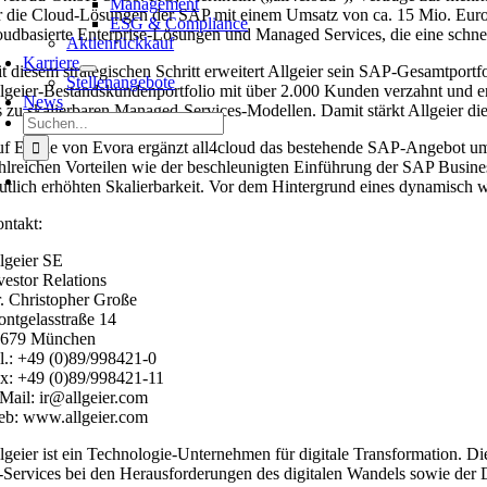
Management
r die Cloud-Lösungen der SAP mit einem Umsatz von ca. 15 Mio. Euro. 
ESG & Compliance
oudbasierte Enterprise-Lösungen und Managed Services, die eine schnell
Aktienrückkauf
Karriere
t diesem strategischen Schritt erweitert Allgeier sein SAP-Gesamtport
Stellenangebote
lgeier-Bestandskundenportfolio mit über 2.000 Kunden verzahnt und e
News
s zu skalierbaren Managed-Services-Modellen. Damit stärkt Allgeier di
Suche
nach:
f Ebene von Evora ergänzt all4cloud das bestehende SAP-Angebot um
hlreichen Vorteilen wie der beschleunigten Einführung der SAP Busin
utlich erhöhten Skalierbarkeit. Vor dem Hintergrund eines dynamisch
ntakt:
lgeier SE
vestor Relations
. Christopher Große
ntgelasstraße 14
1679 München
l.: +49 (0)89/998421-0
x: +49 (0)89/998421-11
Mail: ir@allgeier.com
b: www.allgeier.com
lgeier ist ein Technologie-Unternehmen für digitale Transformation. 
-Services bei den Herausforderungen des digitalen Wandels sowie der D