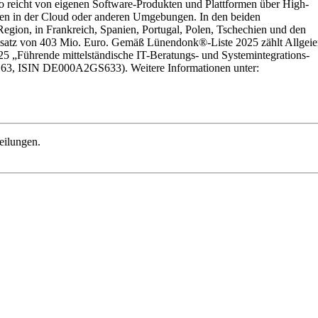
io reicht von eigenen Software-Produkten und Plattformen über High-
gen in der Cloud oder anderen Umgebungen. In den beiden
gion, in Frankreich, Spanien, Portugal, Polen, Tschechien und den
 Umsatz von 403 Mio. Euro. Gemäß Lünendonk®-Liste 2025 zählt Allgeie
5 „Führende mittelständische IT-Beratungs- und Systemintegrations-
GS63, ISIN DE000A2GS633). Weitere Informationen unter:
eilungen.