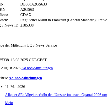
IN:
DE000A2GS633
KN:
A2GS63
dizes:
CDAX
rsen:
Regulierter Markt in Frankfurt (General Standard); Freiv
QS News ID:
2185338
de der Mitteilung
EQS News-Service
85338 18.08.2025 CET/CEST
. August 2025
|
Ad hoc-Mitteilungen
|
itere
Ad hoc-Mitteilungen
11. Mai 2026
Allgeier SE: Allgeier erhöht den Umsatz im ersten Quartal 2026 um
Mehr