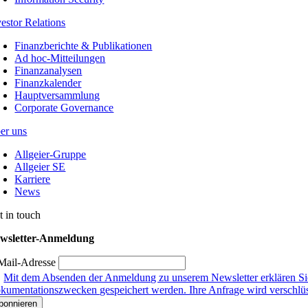
vestor Relations
Finanzberichte & Publikationen
Ad hoc-Mitteilungen
Finanzanalysen
Finanzkalender
Hauptversammlung
Corporate Governance
er uns
Allgeier-Gruppe
Allgeier SE
Karriere
News
t in touch
wsletter-Anmeldung
Mail-Adresse
Mit dem Absenden der Anmeldung zu unserem Newsletter erklären Sie
kumentationszwecken gespeichert werden. Ihre Anfrage wird verschlüsse