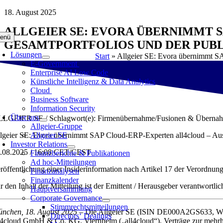
Zum
18. August 2025
Inhalt
ALLGEIER SE: EVORA ÜBERNIMMT S
springen
enü
GESAMTPORTFOLIOS UND DER PUBL
Lösungen
Start
»
Allgeier SE: Evora übernimmt SA
E-Government
Enterprise AI Low Code
Künstliche Intelligenz & Data Analytics
Cloud
Business Software
Information Security
Über uns
LGEIER SE / Schlagwort(e): Firmenübernahme/Fusionen & Überna
Allgeier-Gruppe
lgeier SE: Evora übernimmt SAP Cloud-ERP-Experten all4cloud – Ausb
Allgeier SE
Investor Relations
.08.2025 / 16:08 CET/CEST
Finanzberichte & Publikationen
Ad hoc-Mitteilungen
röffentlichung einer Insiderinformation nach Artikel 17 der Verordn
Finanzanalysen
Finanzkalender
r den Inhalt der Mitteilung ist der Emittent / Herausgeber verantwortlic
Hauptversammlung
Corporate Governance
Stimmrechtsmitteilungen
nchen, 18. August 2025
– Die Allgeier SE (ISIN DE000A2GS633, WKN 
Directors‘ Dealings
l4cloud GmbH & Co. KG, Viernheim („all4cloud“), Verträge zur mehrh