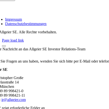
Impressum
Datenschutzbestimmungen
Allgeier SE. Alle Rechte vorbehalten.
Page load link
re Nachricht an das Allgeier SE Investor Relations-Team
 Sie Fragen an uns haben, wenden Sie sich bitte per E-Mail oder telef
er SE
ristopher Große
lasstraße 14
 München
+49 89 998421-0
49 89 998421-11
:
ir@allgeier.com
“ zeigt erforderliche Felder an