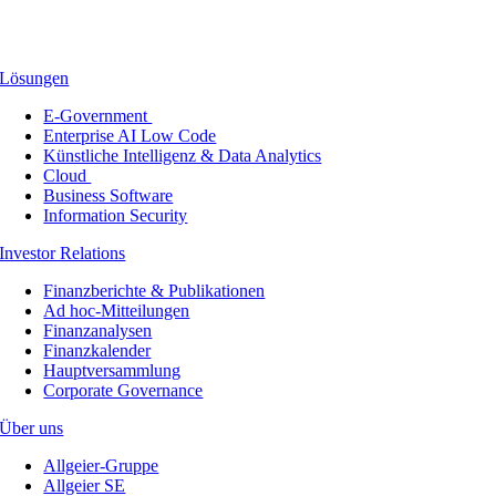
Lösungen
E-Government
Enterprise AI Low Code
Künstliche Intelligenz & Data Analytics
Cloud
Business Software
Information Security
Investor Relations
Finanzberichte & Publikationen
Ad hoc-Mitteilungen
Finanzanalysen
Finanzkalender
Hauptversammlung
Corporate Governance
Über uns
Allgeier-Gruppe
Allgeier SE