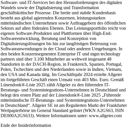
Software- und IT-Services bei den Herausforderungen des digitalen
Wandels sowie der Digitalisierung und Transformation
geschäftskritischer Prozesse. Die breite und stabile Kundenbasis
besteht aus global agierenden Konzernen, leistungsstarken
mittelständischen Unternehmen sowie Auftraggebern des öffentlichen
Sektors auf allen föderalen Ebenen. Das Leistungsportfolio reicht von
eigenen Software-Produkten und Plattformen über High-End-
Softwareentwicklung, Beratung und Konzeption von
Digitalisierungslösungen bis hin zur langfristigen Betreuung von
Softwareanwendungen in der Cloud oder anderen Umgebungen. In
den beiden Konzernsegmenten Enterprise IT und mgm technology
partners sind über 3.100 Mitarbeiter an weltweit insgesamt 48
Standorten in der DACH-Region, in Frankreich, Spanien, Portugal,
Polen, Tschechien und den Niederlanden sowie in Indien, Vietnam,
den USA und Kanada tätig. Im Geschäftsjahr 2024 erzielte Allgeier
im fortgeführten Geschäft einen Umsatz von 403 Mio. Euro. Gemäß
Lünendonk®-Liste 2025 zählt Allgeier zu den führenden IT-
Beratungs- und Systemintegrations-Unternehmen in Deutschland und
belegt den ersten Platz auf der Lünendonk®-Liste 2025 „Führende
mittelständische IT-Beratungs- und Systemintegrations-Unternehmen
in Deutschland“. Allgeier SE ist am Regulierten Markt der Frankfurter
Wertpapierbörse im General Standard gelistet (WKN A2GS63, ISIN
DE000A2GS633). Weitere Informationen unter: www.allgeier.com
Ende der Insiderinformation