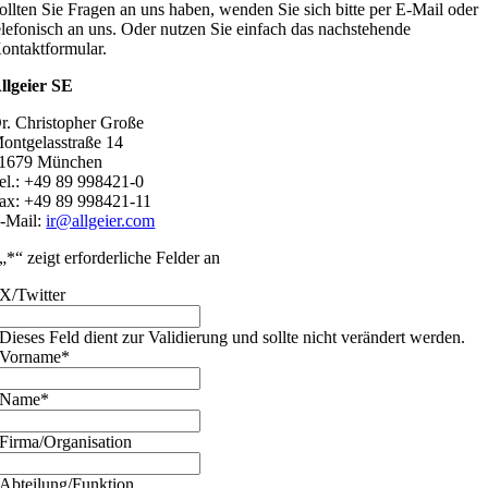
ollten Sie Fragen an uns haben, wenden Sie sich bitte per E-Mail oder
elefonisch an uns. Oder nutzen Sie einfach das nachstehende
ontaktformular.
llgeier SE
r. Christopher Große
ontgelasstraße 14
1679 München
el.: +49 89 998421-0
ax: +49 89 998421-11
-Mail:
ir@allgeier.com
„
*
“ zeigt erforderliche Felder an
X/Twitter
Dieses Feld dient zur Validierung und sollte nicht verändert werden.
Vorname
*
Name
*
Firma/Organisation
Abteilung/Funktion