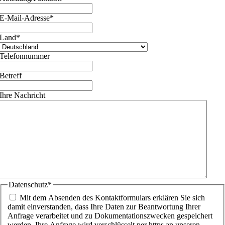
E-Mail-Adresse
*
Land
*
Telefonnummer
Betreff
Ihre Nachricht
Datenschutz
*
Mit dem Absenden des Kontaktformulars erklären Sie sich
damit einverstanden, dass Ihre Daten zur Beantwortung Ihrer
Anfrage verarbeitet und zu Dokumentationszwecken gespeichert
werden. Ihre Anfrage wird verschlüsselt per https an unseren