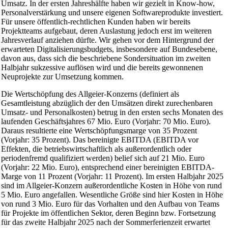
Umsatz. In der ersten Jahreshälfte haben wir gezielt in Know-how,
Personalverstärkung und unsere eigenen Softwareprodukte investiert.
Für unsere öffentlich-rechtlichen Kunden haben wir bereits
Projektteams aufgebaut, deren Auslastung jedoch erst im weiteren
Jahresverlauf anziehen dürfte. Wir gehen vor dem Hintergrund der
erwarteten Digitalisierungsbudgets, insbesondere auf Bundesebene,
davon aus, dass sich die beschriebene Sondersituation im zweiten
Halbjahr sukzessive auflösen wird und die bereits gewonnenen
Neuprojekte zur Umsetzung kommen.
Die Wertschöpfung des Allgeier-Konzerns (definiert als
Gesamtleistung abzüglich der den Umsätzen direkt zurechenbaren
Umsatz- und Personalkosten) betrug in den ersten sechs Monaten des
laufenden Geschäftsjahres 67 Mio. Euro (Vorjahr: 70 Mio. Euro).
Daraus resultierte eine Wertschöpfungsmarge von 35 Prozent
(Vorjahr: 35 Prozent). Das bereinigte EBITDA (EBITDA vor
Effekten, die betriebswirtschaftlich als außerordentlich oder
periodenfremd qualifiziert werden) belief sich auf 21 Mio. Euro
(Vorjahr: 22 Mio. Euro), entsprechend einer bereinigten EBITDA-
Marge von 11 Prozent (Vorjahr: 11 Prozent). Im ersten Halbjahr 2025
sind im Allgeier-Konzern außerordentliche Kosten in Höhe von rund
5 Mio. Euro angefallen. Wesentliche Größe sind hier Kosten in Höhe
von rund 3 Mio. Euro für das Vorhalten und den Aufbau von Teams
für Projekte im öffentlichen Sektor, deren Beginn bzw. Fortsetzung
für das zweite Halbjahr 2025 nach der Sommerferienzeit erwartet