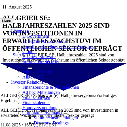
Zum
11. August 2025
Inhalt
ALLGEIER SE:
springen
Menü
HALBJAHRESZAHLEN 2025 SIND
Lösungen
VON INVESTITIONEN IN
E-Government
ERWARTETES WACHSTUM IM
Enterprise AI Low Code
Künstliche Intelligenz & Data Analytics
ÖFFENTLICHEN SEKTOR GEPRÄGT
Cloud
Start
»
ALLGEIER SE: Halbjahreszahlen 2025 sind von
Business Software
Investitionen in erwartetes Wachstum im öffentlichen Sektor geprägt
Information Security
Über uns
Allgeier-Gruppe
Allgeier SE
Investor Relations
Finanzberichte & Publikationen
Ad hoc-Mitteilungen
ALLGEIER SE / Schlagwort(e): Halbjahresergebnis/Vorläufiges
Finanzanalysen
Ergebnis
Finanzkalender
Hauptversammlung
ALLGEIER SE: Halbjahreszahlen 2025 sind von Investitionen in
Corporate Governance
erwartetes Wachstum im öffentlichen Sektor geprägt
Stimmrechtsmitteilungen
Directors‘ Dealings
11.08.2025 / 16:07 CET/CEST