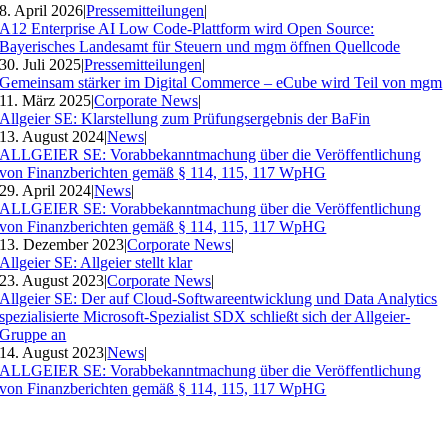
8. April 2026
|
Pressemitteilungen
|
A12 Enterprise AI Low Code-Plattform wird Open Source:
Bayerisches Landesamt für Steuern und mgm öffnen Quellcode
30. Juli 2025
|
Pressemitteilungen
|
Gemeinsam stärker im Digital Commerce – eCube wird Teil von mgm
11. März 2025
|
Corporate News
|
Allgeier SE: Klarstellung zum Prüfungsergebnis der BaFin
13. August 2024
|
News
|
ALLGEIER SE: Vorabbekanntmachung über die Veröffentlichung
von Finanzberichten gemäß § 114, 115, 117 WpHG
29. April 2024
|
News
|
ALLGEIER SE: Vorabbekanntmachung über die Veröffentlichung
von Finanzberichten gemäß § 114, 115, 117 WpHG
13. Dezember 2023
|
Corporate News
|
Allgeier SE: Allgeier stellt klar
23. August 2023
|
Corporate News
|
Allgeier SE: Der auf Cloud-Softwareentwicklung und Data Analytics
spezialisierte Microsoft-Spezialist SDX schließt sich der Allgeier-
Gruppe an
14. August 2023
|
News
|
ALLGEIER SE: Vorabbekanntmachung über die Veröffentlichung
von Finanzberichten gemäß § 114, 115, 117 WpHG