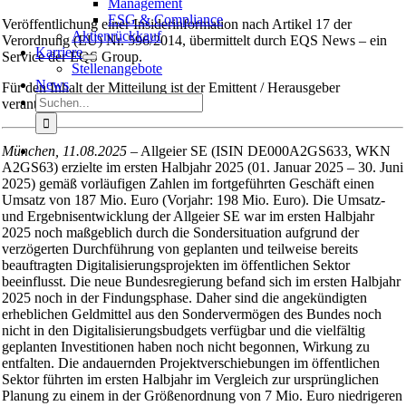
Management
ESG & Compliance
Veröffentlichung einer Insiderinformation nach Artikel 17 der
Aktienrückkauf
Verordnung (EU) Nr. 596/2014, übermittelt durch EQS News – ein
Karriere
Service der EQS Group.
Stellenangebote
News
Für den Inhalt der Mitteilung ist der Emittent / Herausgeber
Suche
verantwortlich.
nach:
München, 11.08.2025
– Allgeier SE (ISIN DE000A2GS633, WKN
A2GS63) erzielte im ersten Halbjahr 2025 (01. Januar 2025 – 30. Juni
2025) gemäß vorläufigen Zahlen im fortgeführten Geschäft einen
Umsatz von 187 Mio. Euro (Vorjahr: 198 Mio. Euro). Die Umsatz-
und Ergebnisentwicklung der Allgeier SE war im ersten Halbjahr
2025 noch maßgeblich durch die Sondersituation aufgrund der
verzögerten Durchführung von geplanten und teilweise bereits
beauftragten Digitalisierungsprojekten im öffentlichen Sektor
beeinflusst. Die neue Bundesregierung befand sich im ersten Halbjahr
2025 noch in der Findungsphase. Daher sind die angekündigten
erheblichen Geldmittel aus den Sondervermögen des Bundes noch
nicht in den Digitalisierungsbudgets verfügbar und die vielfältig
geplanten Investitionen haben noch nicht begonnen, Wirkung zu
entfalten. Die andauernden Projektverschiebungen im öffentlichen
Sektor führten im ersten Halbjahr im Vergleich zur ursprünglichen
Planung zu einem in der Größenordnung von 7 Mio. Euro niedrigeren