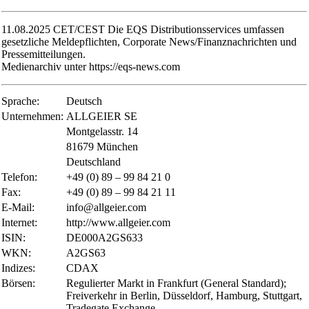
11.08.2025 CET/CEST Die EQS Distributionsservices umfassen
gesetzliche Meldepflichten, Corporate News/Finanznachrichten und
Pressemitteilungen.
Medienarchiv unter https://eqs-news.com
Sprache:
Deutsch
Unternehmen:
ALLGEIER SE
Montgelasstr. 14
81679 München
Deutschland
Telefon:
+49 (0) 89 – 99 84 21 0
Fax:
+49 (0) 89 – 99 84 21 11
E-Mail:
info@allgeier.com
Internet:
http://www.allgeier.com
ISIN:
DE000A2GS633
WKN:
A2GS63
Indizes:
CDAX
Börsen:
Regulierter Markt in Frankfurt (General Standard);
Freiverkehr in Berlin, Düsseldorf, Hamburg, Stuttgart,
Tradegate Exchange