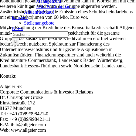
Konditionen geeinigt. Das Kreditvolumen kann in Korrelation mit dem
Management
weiteren künftigen Wachstum der Gruppe abgerufen werden.
ESG & Compliance
Zusätzlich bereitet Allgeier die Emission eines Schuldscheindarlehens
Aktienrückkauf
mit einem Zielvolumen von 60 Mio. Euro vor.
Karriere
Stellenangebote
Mit der Erhöhung der Kreditlinie des Konsortialkredits schafft Allgeier
News
mittel- und langfristige Finanzierungssicherheit für die gesamte
Suche
Gruppe. Das zusätzliche flexible Kreditvolumen eröffnet weiteren
nach:
bedarfsgerecht nutzbaren Spielraum zur Finanzierung des
Unternehmenswachstums und für gezielte Akquisitionen in
Zukunftsmärkten. Finanzierungspartner sind auch weiterhin die
Kreditinstitute Commerzbank, Landesbank Baden-Württemberg,
Landesbank Hessen-Thüringen sowie Norddeutsche Landesbank.
Kontakt:
Allgeier SE
Corporate Communications & Investor Relations
Dr. Christopher Große
Einsteinstraße 172
81677 München
Tel.: +49 (0)89/998421-0
Fax: +49 (0)89/998421-11
E-Mail: ir@allgeier.com
Web: www.allgeier.com