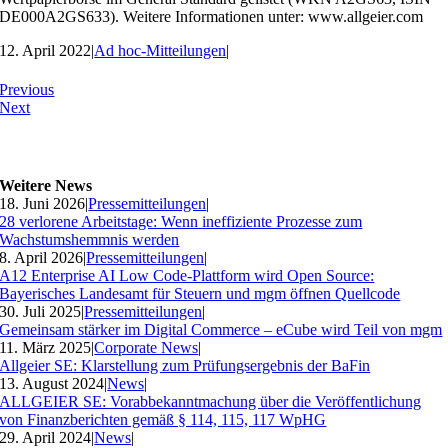
DE000A2GS633). Weitere Informationen unter: www.allgeier.com
12. April 2022
|
Ad hoc-Mitteilungen
|
Previous
Next
Weitere News
18. Juni 2026
|
Pressemitteilungen
|
28 verlorene Arbeitstage: Wenn ineffiziente Prozesse zum
Wachstumshemmnis werden
8. April 2026
|
Pressemitteilungen
|
A12 Enterprise AI Low Code-Plattform wird Open Source:
Bayerisches Landesamt für Steuern und mgm öffnen Quellcode
30. Juli 2025
|
Pressemitteilungen
|
Gemeinsam stärker im Digital Commerce – eCube wird Teil von mgm
11. März 2025
|
Corporate News
|
Allgeier SE: Klarstellung zum Prüfungsergebnis der BaFin
13. August 2024
|
News
|
ALLGEIER SE: Vorabbekanntmachung über die Veröffentlichung
von Finanzberichten gemäß § 114, 115, 117 WpHG
29. April 2024
|
News
|