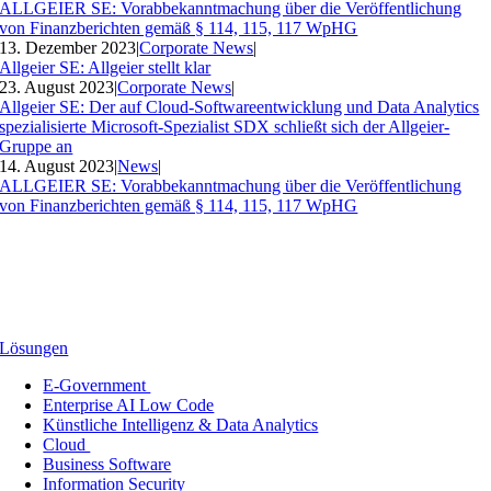
ALLGEIER SE: Vorabbekanntmachung über die Veröffentlichung
von Finanzberichten gemäß § 114, 115, 117 WpHG
13. Dezember 2023
|
Corporate News
|
Allgeier SE: Allgeier stellt klar
23. August 2023
|
Corporate News
|
Allgeier SE: Der auf Cloud-Softwareentwicklung und Data Analytics
spezialisierte Microsoft-Spezialist SDX schließt sich der Allgeier-
Gruppe an
14. August 2023
|
News
|
ALLGEIER SE: Vorabbekanntmachung über die Veröffentlichung
von Finanzberichten gemäß § 114, 115, 117 WpHG
Lösungen
E-Government
Enterprise AI Low Code
Künstliche Intelligenz & Data Analytics
Cloud
Business Software
Information Security