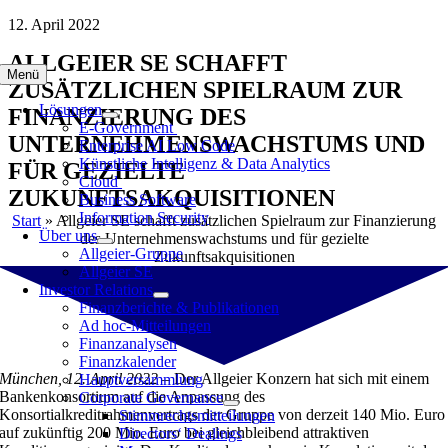
Zum
12. April 2022
Inhalt
ALLGEIER SE SCHAFFT
springen
Menü
ZUSÄTZLICHEN SPIELRAUM ZUR
Lösungen
FINANZIERUNG DES
E-Government
UNTERNEHMENSWACHSTUMS UND
Enterprise AI Low Code
Künstliche Intelligenz & Data Analytics
FÜR GEZIELTE
Cloud
ZUKUNFTSAKQUISITIONEN
Business Software
Information Security
Start
»
Allgeier SE schafft zusätzlichen Spielraum zur Finanzierung
Über uns
des Unternehmenswachstums und für gezielte
Allgeier-Gruppe
Zukunftsakquisitionen
Allgeier SE
Investor Relations
Finanzberichte & Publikationen
Ad hoc-Mitteilungen
Finanzanalysen
Finanzkalender
München, 12. April 2022 –
Der Allgeier Konzern hat sich mit einem
Hauptversammlung
Bankenkonsortium auf die Anpassung des
Corporate Governance
Konsortialkreditrahmenvertrags der Gruppe von derzeit 140 Mio. Euro
Stimmrechtsmitteilungen
auf zukünftig 200 Mio. Euro bei gleichbleibend attraktiven
Directors‘ Dealings