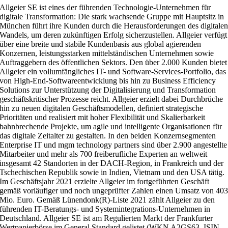
Allgeier SE ist eines der führenden Technologie-Unternehmen für
digitale Transformation: Die stark wachsende Gruppe mit Hauptsitz in
München führt ihre Kunden durch die Herausforderungen des digitale
Wandels, um deren zukünftigen Erfolg sicherzustellen. Allgeier verfügt
über eine breite und stabile Kundenbasis aus global agierenden
Konzernen, leistungsstarken mittelständischen Unternehmen sowie
Auftraggebern des öffentlichen Sektors. Den über 2.000 Kunden bietet
Allgeier ein vollumfängliches IT- und Software-Services-Portfolio, das
von High-End-Softwareentwicklung bis hin zu Business Efficiency
Solutions zur Unterstützung der Digitalisierung und Transformation
geschäftskritischer Prozesse reicht. Allgeier erzielt dabei Durchbrüche
hin zu neuen digitalen Geschäftsmodellen, definiert strategische
Prioritäten und realisiert mit hoher Flexibilität und Skalierbarkeit
bahnbrechende Projekte, um agile und intelligente Organisationen für
das digitale Zeitalter zu gestalten. In den beiden Konzernsegmenten
Enterprise IT und mgm technology partners sind über 2.900 angestellte
Mitarbeiter und mehr als 700 freiberufliche Experten an weltweit
insgesamt 42 Standorten in der DACH-Region, in Frankreich und der
Tschechischen Republik sowie in Indien, Vietnam und den USA tätig.
Im Geschäftsjahr 2021 erzielte Allgeier im fortgeführten Geschäft
gemäß vorläufiger und noch ungeprüfter Zahlen einen Umsatz von 40
Mio. Euro. Gemäß Lünendonk(R)-Liste 2021 zählt Allgeier zu den
führenden IT-Beratungs- und Systemintegrations-Unternehmen in
Deutschland. Allgeier SE ist am Regulierten Markt der Frankfurter
Wertpapierbörse im General Standard gelistet (WKN A2GS63, ISIN