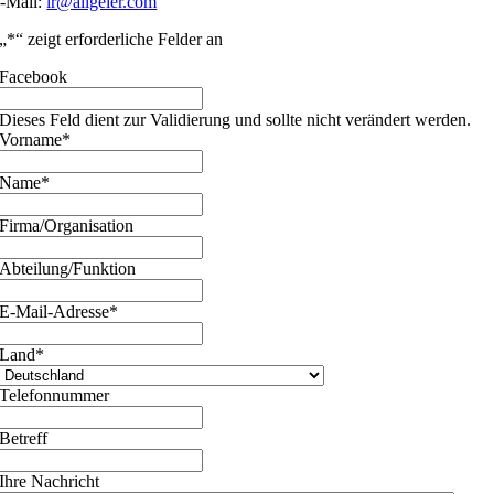
-Mail:
ir@allgeier.com
„
*
“ zeigt erforderliche Felder an
Facebook
Dieses Feld dient zur Validierung und sollte nicht verändert werden.
Vorname
*
Name
*
Firma/Organisation
Abteilung/Funktion
E-Mail-Adresse
*
Land
*
Telefonnummer
Betreff
Ihre Nachricht