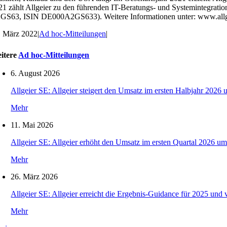
21 zählt Allgeier zu den führenden IT-Beratungs- und Systemintegrati
GS63, ISIN DE000A2GS633). Weitere Informationen unter: www.all
. März 2022
|
Ad hoc-Mitteilungen
|
itere
Ad hoc-Mitteilungen
6. August 2026
Allgeier SE: Allgeier steigert den Umsatz im ersten Halbjahr 2026 
Mehr
11. Mai 2026
Allgeier SE: Allgeier erhöht den Umsatz im ersten Quartal 2026 um
Mehr
26. März 2026
Allgeier SE: Allgeier erreicht die Ergebnis-Guidance für 2025 und 
Mehr