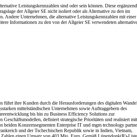
ternative Leistungskennzahlen sind oder sein können. Diese ergänzen
slage der Allgeier SE nicht isoliert oder als Alternative zu den im
. Andere Unternehmen, die alternative Leistungskennzahlen mit einer
eitere Informationen zu den von der Allgeier SE verwendeten alternativ
n führt ihre Kunden durch die Herausforderungen des digitalen Wandel
ungsstarken mittelständischen Unternehmen sowie Auftraggebern des
reentwicklung bis hin zu Business Efficiency Solutions zur
 Geschäftsmodellen, definiert strategische Prioritäten und realisiert mi
 In den beiden Konzernsegmenten Enterprise IT und mgm technology partne
Frankreich und der Tschechischen Republik sowie in Indien, Vietnam,
fter Zahlen einen Umsatz von 403 Mio. Euro. Gemäß Lünendonk(R)-List