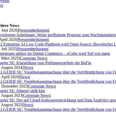
evious
xt
itere News
. Juni 2026
|
Pressemitteilungen
|
 verlorene Arbeitstage: Wenn ineffiziente Prozesse zum Wachstumshe
 April 2026
|
Pressemitteilungen
|
2 Enterprise AI Low Code-Plattform wird Open Source: Bayerisches 
. Juli 2025
|
Pressemitteilungen
|
meinsam stärker im Digital Commerce – eCube wird Teil von mgm
. März 2025
|
Corporate News
|
lgeier SE: Klarstellung zum Prüfungsergebnis der BaFin
. August 2024
|
News
|
LGEIER SE: Vorabbekanntmachung über die Veröffentlichung von Fi
. April 2024
|
News
|
LGEIER SE: Vorabbekanntmachung über die Veröffentlichung von Fi
. Dezember 2023
|
Corporate News
|
geier SE: Allgeier stellt klar
. August 2023
|
Corporate News
|
lgeier SE: Der auf Cloud-Softwareentwicklung und Data Analytics spezia
. August 2023
|
News
|
LGEIER SE: Vorabbekanntmachung über die Veröffentlichung von Fi