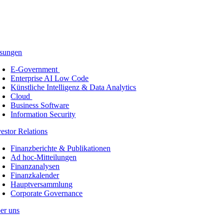
sungen
E-Government
Enterprise AI Low Code
Künstliche Intelligenz & Data Analytics
Cloud
Business Software
Information Security
vestor Relations
Finanzberichte & Publikationen
Ad hoc-Mitteilungen
Finanzanalysen
Finanzkalender
Hauptversammlung
Corporate Governance
er uns