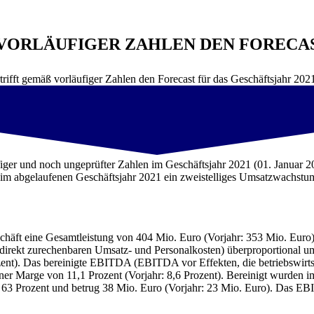
VORLÄUFIGER ZAHLEN DEN FORECAST 
trifft gemäß vorläufiger Zahlen den Forecast für das Geschäftsjahr 2021
figer und noch ungeprüfter Zahlen im Geschäftsjahr 2021 (01. Januar 
e im abgelaufenen Geschäftsjahr 2021 ein zweistelliges Umsatzwachst
schäft eine Gesamtleistung von 404 Mio. Euro (Vorjahr: 353 Mio. Euro
 direkt zurechenbaren Umsatz- und Personalkosten) überproportional 
ent). Das bereinigte EBITDA (EBITDA vor Effekten, die betriebswirtsch
iner Marge von 11,1 Prozent (Vorjahr: 8,6 Prozent). Bereinigt wurde
Prozent und betrug 38 Mio. Euro (Vorjahr: 23 Mio. Euro). Das EBIT b