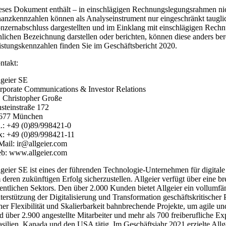
eses Dokument enthält – in einschlägigen Rechnungslegungsrahmen nic
nanzkennzahlen können als Analyseinstrument nur eingeschränkt tauglich 
nzernabschluss dargestellten und im Einklang mit einschlägigen Rech
nlichen Bezeichnung darstellen oder berichten, können diese anders ber
istungskennzahlen finden Sie im Geschäftsbericht 2020.
ntakt:
lgeier SE
rporate Communications & Investor Relations
. Christopher Große
nsteinstraße 172
677 München
l.: +49 (0)89/998421-0
x: +49 (0)89/998421-11
Mail: ir@allgeier.com
b: www.allgeier.com
lgeier SE ist eines der führenden Technologie-Unternehmen für digita
 deren zukünftigen Erfolg sicherzustellen. Allgeier verfügt über eine 
fentlichen Sektors. Den über 2.000 Kunden bietet Allgeier ein vollumf
terstützung der Digitalisierung und Transformation geschäftskritischer Pr
her Flexibilität und Skalierbarkeit bahnbrechende Projekte, um agile un
nd über 2.900 angestellte Mitarbeiter und mehr als 700 freiberufliche
asilien, Kanada und den USA tätig. Im Geschäftsjahr 2021 erzielte Al