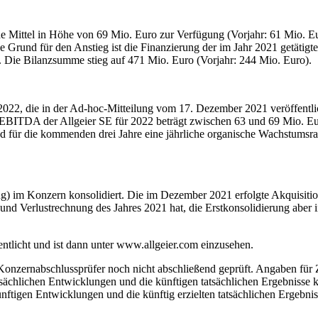
 Mittel in Höhe von 69 Mio. Euro zur Verfügung (Vorjahr: 61 Mio. Eur
e Grund für den Anstieg ist die Finanzierung der im Jahr 2021 getätig
 Die Bilanzsumme stieg auf 471 Mio. Euro (Vorjahr: 244 Mio. Euro).
r 2022, die in der Ad-hoc-Mitteilung vom 17. Dezember 2021 veröffentli
 EBITDA der Allgeier SE für 2022 beträgt zwischen 63 und 69 Mio. E
rstand für die kommenden drei Jahre eine jährliche organische Wachstu
ing) im Konzern konsolidiert. Die im Dezember 2021 erfolgte Akquisit
und Verlustrechnung des Jahres 2021 hat, die Erstkonsolidierung aber 
entlicht und ist dann unter www.allgeier.com einzusehen.
m Konzernabschlussprüfer noch nicht abschließend geprüft. Angaben f
tsächlichen Entwicklungen und die künftigen tatsächlichen Ergebniss
nftigen Entwicklungen und die künftig erzielten tatsächlichen Ergebn