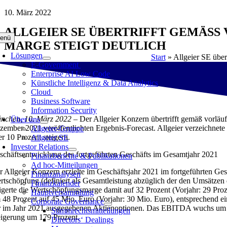
Zum
10. März 2022
Inhalt
ALLGEIER SE ÜBERTRIFFT GEMÄSS 
springen
enü
ARGE STEIGT DEUTLICH
Lösungen
Start
»
Allgeier SE über
E-Government
Enterprise AI Low Code
Künstliche Intelligenz & Data Analytics
Cloud
Business Software
Information Security
nchen, 10. März 2022 –
Der Allgeier Konzern übertrifft gemäß vorläu
Über uns
zember 2021 veröffentlichten Ergebnis-Forecast. Allgeier verzeichnet
Allgeier-Gruppe
er 10 Prozent steigern.
Allgeier SE
Investor Relations
schäftsentwicklung des fortgeführten Geschäfts im Gesamtjahr 2021
Finanzberichte & Publikationen
Ad hoc-Mitteilungen
r Allgeier Konzern erzielte im Geschäftsjahr 2021 im fortgeführten Ge
Finanzanalysen
rtschöpfung (definiert als Gesamtleistung abzüglich der den Umsätzen
Finanzkalender
eigerte die Wertschöpfungsmarge damit auf 32 Prozent (Vorjahr: 29 Proz
Hauptversammlung
 48 Prozent auf 45 Mio. Euro (Vorjahr: 30 Mio. Euro), entsprechend e
Corporate Governance
r im Jahr 2021 ausgegebenen Aktienoptionen. Das EBITDA wuchs um 63 
Stimmrechtsmitteilungen
eigerung um 179 Prozent.
Directors‘ Dealings