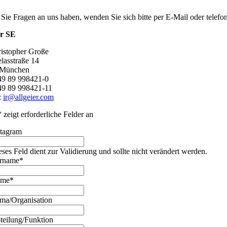
 Sie Fragen an uns haben, wenden Sie sich bitte per E-Mail oder telef
er SE
ristopher Große
lasstraße 14
 München
+49 89 998421-0
49 89 998421-11
:
ir@allgeier.com
“ zeigt erforderliche Felder an
stagram
eses Feld dient zur Validierung und sollte nicht verändert werden.
rname
*
ame
*
rma/Organisation
teilung/Funktion