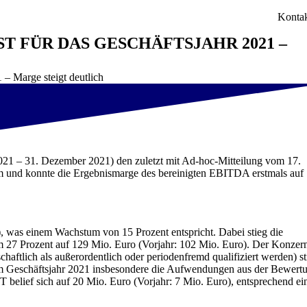
Konta
FÜR DAS GESCHÄFTSJAHR 2021 – M
 – Marge steigt deutlich
2021 – 31. Dezember 2021) den zuletzt mit Ad-hoc-Mitteilung vom 17.
um und konnte die Ergebnismarge des bereinigten EBITDA erstmals auf
), was einem Wachstum von 15 Prozent entspricht. Dabei stieg die
um 27 Prozent auf 129 Mio. Euro (Vorjahr: 102 Mio. Euro). Der Konzer
aftlich als außerordentlich oder periodenfremd qualifiziert werden) st
n im Geschäftsjahr 2021 insbesondere die Aufwendungen aus der Bewert
elief sich auf 20 Mio. Euro (Vorjahr: 7 Mio. Euro), entsprechend ei