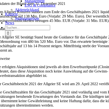
Management
kdaten der Bilanz zum 31. Dezember 2021
ESG & Compliance
Aktienrückkauf
m Allgeier Konzern standen zum Ende des Geschäftsjahres 2021 liquide
Karriere
lanzstichtag auf 138 Mio. Euro (Vorjahr: 29 Mio. Euro). Der wesentlich
Stellenangebote
asingverbindlichkeiten betrugen 45 Mio. EUR (Vorjahr: 31 Mio. EUR).
News
Suche
stätigung der Guidance 2022
nach:
e Allgeier SE bestätigt Stand heute die Guidance für das Geschäftsjah
ößenordnung von 480 bis 520 Mio. Euro vor. Das erwartete bereinigte
schäftsjahr auf 13 bis 14 Prozent steigen. Mittelfristig strebt der Vo
ozent an.
nweise
e erfolgten Akquisitionen sind jeweils ab dem Erwerbszeitpunkt (Clos
deutet, dass diese Akquisition noch keine Auswirkung auf die Gewinn- 
werbstransaktion abgebildet ist.
r Geschäftsbericht 2021 der Allgeier SE wird am 29. April 2022 veröff
le Geschäftszahlen für das Geschäftsjahr 2021 sind vorläufig und vo
hätzungen beruhende Erwartungen des Vorstands dar. Die künftigen ta
 übernimmt keine Gewährleistung und keine Haftung dafür, dass die kü
hätzungen übereinstimmen werden.