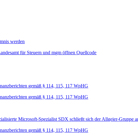
mmnis werden
Landesamt für Steuern und mgm öffnen Quellcode
nanzberichten gemäß § 114, 115, 117 WpHG
nanzberichten gemäß § 114, 115, 117 WpHG
lisierte Microsoft-Spezialist SDX schließt sich der Allgeier-Gruppe a
nanzberichten gemäß § 114, 115, 117 WpHG