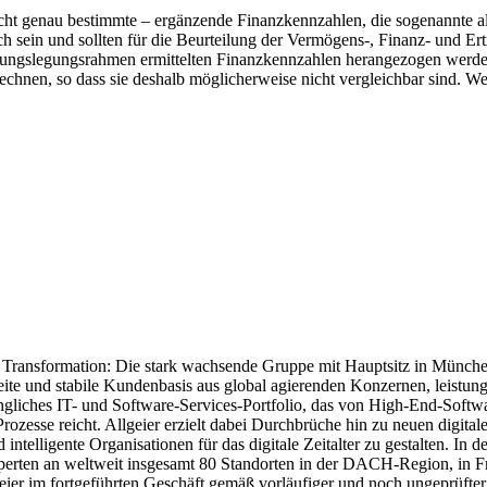
ht genau bestimmte – ergänzende Finanzkennzahlen, die sogenannte al
sein und sollten für die Beurteilung der Vermögens-, Finanz- und Ertrag
nungslegungsrahmen ermittelten Finanzkennzahlen herangezogen werden
echnen, so dass sie deshalb möglicherweise nicht vergleichbar sind. W
le Transformation: Die stark wachsende Gruppe mit Hauptsitz in Münche
breite und stabile Kundenbasis aus global agierenden Konzernen, leist
ängliches IT- und Software-Services-Portfolio, das von High-End-Softwa
ozesse reicht. Allgeier erzielt dabei Durchbrüche hin zu neuen digitalen
d intelligente Organisationen für das digitale Zeitalter zu gestalten.
 Experten an weltweit insgesamt 80 Standorten in der DACH-Region, in 
lgeier im fortgeführten Geschäft gemäß vorläufiger und noch ungeprü