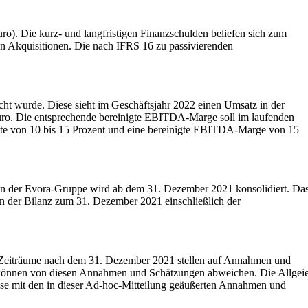
o). Die kurz- und langfristigen Finanzschulden beliefen sich zum
ten Akquisitionen. Die nach IFRS 16 zu passivierenden
cht wurde. Diese sieht im Geschäftsjahr 2022 einen Umsatz in der
uro. Die entsprechende bereinigte EBITDA-Marge soll im laufenden
msrate von 10 bis 15 Prozent und eine bereinigte EBITDA-Marge von 15
ion der Evora-Gruppe wird ab dem 31. Dezember 2021 konsolidiert. Da
in der Bilanz zum 31. Dezember 2021 einschließlich der
ür Zeiträume nach dem 31. Dezember 2021 stellen auf Annahmen und
e können von diesen Annahmen und Schätzungen abweichen. Die Allgei
isse mit den in dieser Ad-hoc-Mitteilung geäußerten Annahmen und