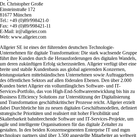
Dr. Christopher Große
Einsteinstraße 172
81677 München
Tel.: +49 (0)89/998421-0
Fax: +49 (0)89/998421-11
E-Mail: ir@allgeier.com
Web: www.allgeier.com
Allgeier SE ist eines der führenden deutschen Technologie-
Unternehmen für digitale Transformation: Die stark wachsende Grupp
führt ihre Kunden durch die Herausforderungen des digitalen Wandels,
um deren zukünftigen Erfolg sicherzustellen. Allgeier verfügt über eine
breite und stabile Kundenbasis aus global agierenden Konzernen,
leistungsstarken mittelständischen Unternehmen sowie Auftraggebern
des öffentlichen Sektors auf allen föderalen Ebenen. Den über 2.000
Kunden bietet Allgeier ein vollumfängliches Software- und IT-
Services-Portfolio, das von High-End-Softwareentwicklung bis hin zu
Business Efficiency Solutions zur Unterstützung der Digitalisierung
und Transformation geschäftskritischer Prozesse reicht. Allgeier erzielt
dabei Durchbrüche hin zu neuen digitalen Geschäftsmodellen, definiert
strategische Prioritäten und realisiert mit hoher Flexibilität und
Skalierbarkeit bahnbrechende Software und IT-Services-Projekte, um
agile und intelligente Organisationen für das digitale Zeitalter zu
gestalten. In den beiden Konzernsegmenten Enterprise IT und mgm
technology partners sind über 3.500 angestellte Mitarbeiter an weltweit