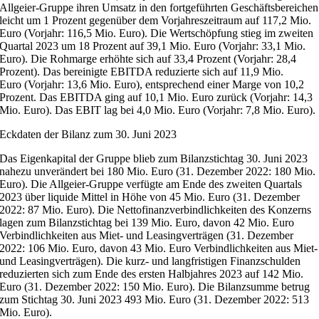
Allgeier-Gruppe ihren Umsatz in den fortgeführten Geschäftsbereichen
leicht um 1 Prozent gegenüber dem Vorjahreszeitraum auf 117,2 Mio.
Euro (Vorjahr: 116,5 Mio. Euro). Die Wertschöpfung stieg im zweiten
Quartal 2023 um 18 Prozent auf 39,1 Mio. Euro (Vorjahr: 33,1 Mio.
Euro). Die Rohmarge erhöhte sich auf 33,4 Prozent (Vorjahr: 28,4
Prozent). Das bereinigte EBITDA reduzierte sich auf 11,9 Mio.
Euro (Vorjahr: 13,6 Mio. Euro), entsprechend einer Marge von 10,2
Prozent. Das EBITDA ging auf 10,1 Mio. Euro zurück (Vorjahr: 14,3
Mio. Euro). Das EBIT lag bei 4,0 Mio. Euro (Vorjahr: 7,8 Mio. Euro).
Eckdaten der Bilanz zum 30. Juni 2023
Das Eigenkapital der Gruppe blieb zum Bilanzstichtag 30. Juni 2023
nahezu unverändert bei 180 Mio. Euro (31. Dezember 2022: 180 Mio.
Euro). Die Allgeier-Gruppe verfügte am Ende des zweiten Quartals
2023 über liquide Mittel in Höhe von 45 Mio. Euro (31. Dezember
2022: 87 Mio. Euro). Die Nettofinanzverbindlichkeiten des Konzerns
lagen zum Bilanzstichtag bei 139 Mio. Euro, davon 42 Mio. Euro
Verbindlichkeiten aus Miet- und Leasingverträgen (31. Dezember
2022: 106 Mio. Euro, davon 43 Mio. Euro Verbindlichkeiten aus Miet-
und Leasingverträgen). Die kurz- und langfristigen Finanzschulden
reduzierten sich zum Ende des ersten Halbjahres 2023 auf 142 Mio.
Euro (31. Dezember 2022: 150 Mio. Euro). Die Bilanzsumme betrug
zum Stichtag 30. Juni 2023 493 Mio. Euro (31. Dezember 2022: 513
Mio. Euro).