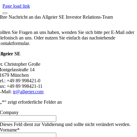
Page load link
Ihre Nachricht an das Allgeier SE Investor Relations-Team
ollten Sie Fragen an uns haben, wenden Sie sich bitte per E-Mail oder
elefonisch an uns. Oder nutzen Sie einfach das nachstehende
ontaktformular.
llgeier SE
r. Christopher Große
ontgelasstraße 14
1679 München
el.: +49 89 998421-0
ax: +49 89 998421-11
-Mail:
ir@allgeier.com
„
*
“ zeigt erforderliche Felder an
Company
Dieses Feld dient zur Validierung und sollte nicht verändert werden.
Vorname
*