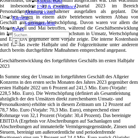
Kostenbasis, die auf mehr Wachstum ausgerichtet war. Das Wachstu
Management
ist insbesondere im zweiten Quartal 2023 im Bereic
ESG & Compliance
Personaldienstleistung verhaltener ausgefallen als geplant. Di
Aktienrückkauf
Ursachen liegen in einem aktiv betriebenen weiteren Abbau vo
Karriere
Geschäft mit geringer Wertschöpfung. Davon waren vor allem di
Stellenangebote
Monate April und Mai betroffen, während die Geschäftsentwicklun
News
im Juni wieder ein zweistelliges Wachstum in Umsatz, Wertschöpfun
Suche
und EBITDA gegenüber dem Vorjahr zeigte. Die interne Kostenbasi
nach:
wird für das zweite Halbjahr und die Folgezeiträume unter andere
durch bereits durchgeführte Maßnahmen entsprechend angepasst.
Geschäftsentwicklung des fortgeführten Geschäfts im ersten Halbjahr
2023
In Summe stieg der Umsatz im fortgeführten Geschäft des Allgeier
Konzerns in den ersten sechs Monaten des Jahres 2023 gegenüber dem
ersten Halbjahr 2022 um 6 Prozent auf 241,5 Mio. Euro (Vorjahr:
228,5 Mio. Euro). Die Wertschöpfung (definiert als Gesamtleistung
abzüglich der den Umsätzen direkt zurechenbaren Umsatz- und
Personalkosten) erhöhte sich in diesem Zeitraum um 12 Prozent auf
78,7 Mio. Euro (Vorjahr: 70,3 Mio. Euro), entsprechend einer
Rohmarge von 32,1 Prozent (Vorjahr: 30,4 Prozent). Das bereinigte
EBITDA (Ergebnis vor Abschreibungen auf Sachanlagen und
Abschreibungen auf immaterielle Vermögensgegenstände, Zinsen und
Steuern, bereinigt um außerordentliche und periodenfremde
Positionen) ging um 2 Prozent auf 24,4 Mio. Euro zurück (Vorjahr: