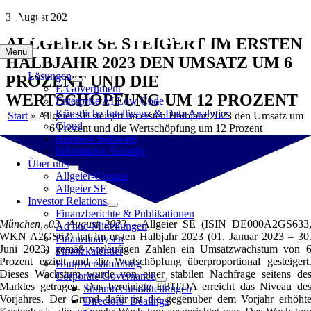
Zum
3. August 2023
Inhalt
ALLGEIER SE STEIGERT IM ERSTEN
springen
Menü
HALBJAHR 2023 DEN UMSATZ UM 6
Lösungen
PROZENT UND DIE
E-Government
WERTSCHÖPFUNG UM 12 PROZENT
Enterprise AI Low Code
Künstliche Intelligenz & Data Analytics
Start
»
Allgeier SE steigert im ersten Halbjahr 2023 den Umsatz um
Cloud
6 Prozent und die Wertschöpfung um 12 Prozent
Business Software
Information Security
Über uns
Allgeier-Gruppe
Allgeier SE
Investor Relations
Finanzberichte & Publikationen
München, 03. August 2023 –
Allgeier SE (ISIN DE000A2GS633
Ad hoc-Mitteilungen
WKN A2GS63) hat im ersten Halbjahr 2023 (01. Januar 2023 – 30
Finanzanalysen
Juni 2023) gemäß vorläufigen Zahlen ein Umsatzwachstum von 
Finanzkalender
Prozent erzielt und die Wertschöpfung überproportional gesteigert
Hauptversammlung
Dieses Wachstum wurde von einer stabilen Nachfrage seitens de
Corporate Governance
Marktes getragen. Das bereinigte EBITDA erreicht das Niveau de
Stimmrechtsmitteilungen
Vorjahres. Der Grund dafür ist die gegenüber dem Vorjahr erhöht
Directors‘ Dealings