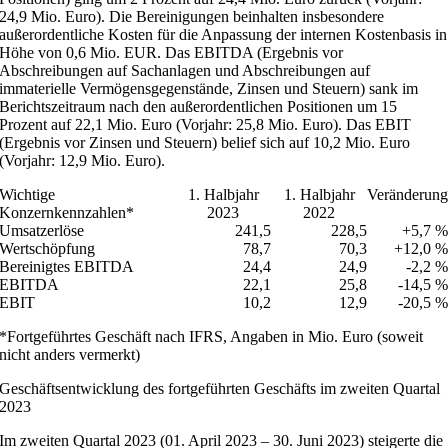
24,9 Mio. Euro). Die Bereinigungen beinhalten insbesondere
außerordentliche Kosten für die Anpassung der internen Kostenbasis in
Höhe von 0,6 Mio. EUR. Das EBITDA (Ergebnis vor
Abschreibungen auf Sachanlagen und Abschreibungen auf
immaterielle Vermögensgegenstände, Zinsen und Steuern) sank im
Berichtszeitraum nach den außerordentlichen Positionen um 15
Prozent auf 22,1 Mio. Euro (Vorjahr: 25,8 Mio. Euro). Das EBIT
(Ergebnis vor Zinsen und Steuern) belief sich auf 10,2 Mio. Euro
(Vorjahr: 12,9 Mio. Euro).
Wichtige
1. Halbjahr
1. Halbjahr
Veränderun
Konzernkennzahlen*
2023
2022
Umsatzerlöse
241,5
228,5
+5,7 
Wertschöpfung
78,7
70,3
+12,0 
Bereinigtes EBITDA
24,4
24,9
-2,2 
EBITDA
22,1
25,8
-14,5 
EBIT
10,2
12,9
-20,5 
*Fortgeführtes Geschäft nach IFRS, Angaben in Mio. Euro (soweit
nicht anders vermerkt)
Geschäftsentwicklung des fortgeführten Geschäfts im zweiten Quartal
2023
Im zweiten Quartal 2023 (01. April 2023 – 30. Juni 2023) steigerte die