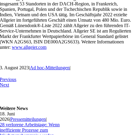
insgesamt 53 Standorten in der DACH-Region, in Frankreich,
Spanien, Portugal, Polen und der Tschechischen Republik sowie in
Indien, Vietnam und den USA tätig. Im Geschäftsjahr 2022 erzielte
Allgeier im fortgeführten Geschäft einen Umsatz von 480 Mio. Euro.
Gemäß Lünendonk®-Liste 2022 zählt Allgeier zu den führenden IT-
Service-Unternehmen in Deutschland. Allgeier SE ist am Regulierten
Markt der Frankfurter Wertpapierbörse im General Standard gelistet
(WKN A2GS63, ISIN DE000A2GS633). Weitere Informationen
unter:
www.allgeier.com
3. August 2023
|
Ad hoc-Mitteilungen
|
Previous
Next
Weitere News
18. Juni
2026
|
Pressemitteilungen
|
28 verlorene Arbeitstage: Wenn
ineffiziente Prozesse zum