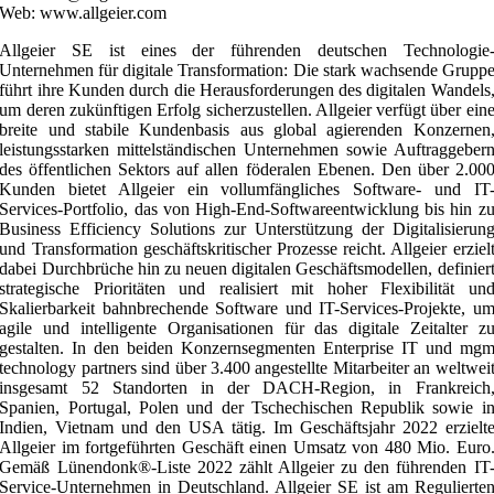
Web: www.allgeier.com
Allgeier SE ist eines der führenden deutschen Technologie
Unternehmen für digitale Transformation: Die stark wachsende Grupp
führt ihre Kunden durch die Herausforderungen des digitalen Wandels
um deren zukünftigen Erfolg sicherzustellen. Allgeier verfügt über ein
breite und stabile Kundenbasis aus global agierenden Konzernen
leistungsstarken mittelständischen Unternehmen sowie Auftraggeber
des öffentlichen Sektors auf allen föderalen Ebenen. Den über 2.00
Kunden bietet Allgeier ein vollumfängliches Software- und IT
Services-Portfolio, das von High-End-Softwareentwicklung bis hin z
Business Efficiency Solutions zur Unterstützung der Digitalisierun
und Transformation geschäftskritischer Prozesse reicht. Allgeier erziel
dabei Durchbrüche hin zu neuen digitalen Geschäftsmodellen, definier
strategische Prioritäten und realisiert mit hoher Flexibilität un
Skalierbarkeit bahnbrechende Software und IT-Services-Projekte, u
agile und intelligente Organisationen für das digitale Zeitalter z
gestalten. In den beiden Konzernsegmenten Enterprise IT und mg
technology partners sind über 3.400 angestellte Mitarbeiter an weltwei
insgesamt 52 Standorten in der DACH-Region, in Frankreich
Spanien, Portugal, Polen und der Tschechischen Republik sowie i
Indien, Vietnam und den USA tätig. Im Geschäftsjahr 2022 erzielt
Allgeier im fortgeführten Geschäft einen Umsatz von 480 Mio. Euro
Gemäß Lünendonk®-Liste 2022 zählt Allgeier zu den führenden IT
Service-Unternehmen in Deutschland. Allgeier SE ist am Regulierte