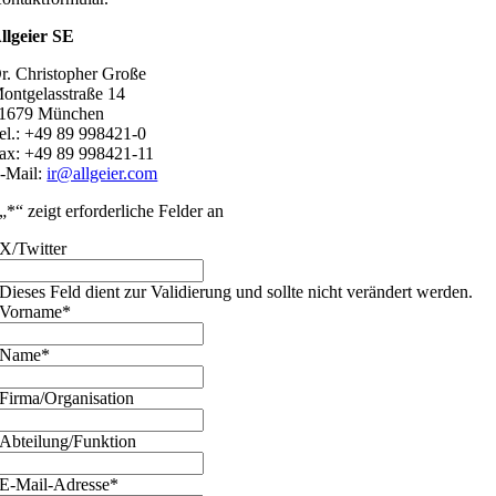
llgeier SE
r. Christopher Große
ontgelasstraße 14
1679 München
el.: +49 89 998421-0
ax: +49 89 998421-11
-Mail:
ir@allgeier.com
„
*
“ zeigt erforderliche Felder an
X/Twitter
Dieses Feld dient zur Validierung und sollte nicht verändert werden.
Vorname
*
Name
*
Firma/Organisation
Abteilung/Funktion
E-Mail-Adresse
*