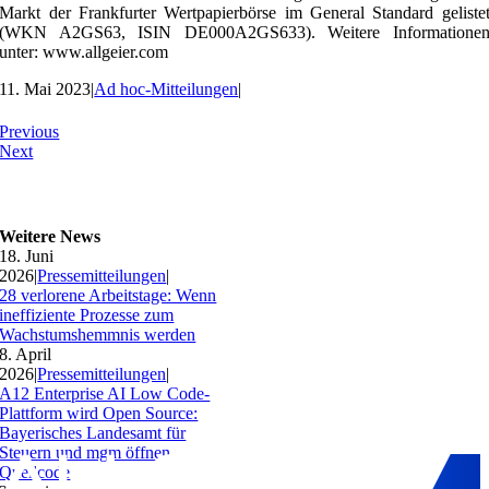
Markt der Frankfurter Wertpapierbörse im General Standard geliste
(WKN A2GS63, ISIN DE000A2GS633). Weitere Informatione
unter: www.allgeier.com
11. Mai 2023
|
Ad hoc-Mitteilungen
|
Previous
Next
Weitere News
18. Juni
2026
|
Pressemitteilungen
|
28 verlorene Arbeitstage: Wenn
ineffiziente Prozesse zum
Wachstumshemmnis werden
8. April
2026
|
Pressemitteilungen
|
A12 Enterprise AI Low Code-
Plattform wird Open Source:
Bayerisches Landesamt für
Steuern und mgm öffnen
Quellcode