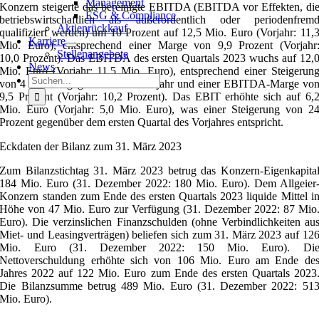
Management
Konzern steigerte das bereinigte EBITDA (EBITDA vor Effekten, di
ESG & Compliance
betriebswirtschaftlich als außerordentlich oder periodenfrem
Aktienrückkauf
qualifiziert werden) um 10 Prozent auf 12,5 Mio. Euro (Vorjahr: 11,
Karriere
Mio. Euro), entsprechend einer Marge von 9,9 Prozent (Vorjahr
Stellenangebote
10,0 Prozent). Das EBITDA des ersten Quartals 2023 wuchs auf 12,
News
Mio. Euro (Vorjahr: 11,5 Mio. Euro), entsprechend einer Steigerun
Suche
von 4 Prozent gegenüber dem Vorjahr und einer EBITDA-Marge vo
nach:
9,5 Prozent (Vorjahr: 10,2 Prozent). Das EBIT erhöhte sich auf 6,
Mio. Euro (Vorjahr: 5,0 Mio. Euro), was einer Steigerung von 2
Prozent gegenüber dem ersten Quartal des Vorjahres entspricht.
Eckdaten der Bilanz zum 31. März 2023
Zum Bilanzstichtag 31. März 2023 betrug das Konzern-Eigenkapita
184 Mio. Euro (31. Dezember 2022: 180 Mio. Euro). Dem Allgeier
Konzern standen zum Ende des ersten Quartals 2023 liquide Mittel i
Höhe von 47 Mio. Euro zur Verfügung (31. Dezember 2022: 87 Mio
Euro). Die verzinslichen Finanzschulden (ohne Verbindlichkeiten au
Miet- und Leasingverträgen) beliefen sich zum 31. März 2023 auf 12
Mio. Euro (31. Dezember 2022: 150 Mio. Euro). Di
Nettoverschuldung erhöhte sich von 106 Mio. Euro am Ende de
Jahres 2022 auf 122 Mio. Euro zum Ende des ersten Quartals 2023
Die Bilanzsumme betrug 489 Mio. Euro (31. Dezember 2022: 51
Mio. Euro).