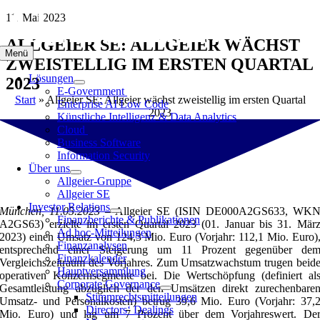
Zum
11. Mai 2023
Inhalt
ALLGEIER SE: ALLGEIER WÄCHST
springen
Menü
ZWEISTELLIG IM ERSTEN QUARTAL
Lösungen
2023
E-Government
Start
»
Allgeier SE: Allgeier wächst zweistellig im ersten Quartal
Enterprise AI Low Code
2023
Künstliche Intelligenz & Data Analytics
Cloud
Business Software
Information Security
Über uns
Allgeier-Gruppe
Allgeier SE
Investor Relations
München, 11.05.2023
– Allgeier SE (ISIN DE000A2GS633, WK
Finanzberichte & Publikationen
A2GS63) erzielte im ersten Quartal 2023 (01. Januar bis 31. Mär
Ad hoc-Mitteilungen
2023) einen Umsatz von 124,3 Mio. Euro (Vorjahr: 112,1 Mio. Euro)
Finanzanalysen
entsprechend einer Steigerung um 11 Prozent gegenüber de
Finanzkalender
Vergleichszeitraum des Vorjahres. Zum Umsatzwachstum trugen beid
Hauptversammlung
operativen Konzernsegmente bei. Die Wertschöpfung (definiert al
Corporate Governance
Gesamtleistung abzüglich der den Umsätzen direkt zurechenbare
Stimmrechtsmitteilungen
Umsatz- und Personalkosten) betrug 39,6 Mio. Euro (Vorjahr: 37,
Directors‘ Dealings
Mio. Euro) und lag um 7 Prozent über dem Vorjahreswert. De