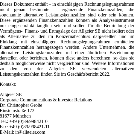
Dieses Dokument enthält – in einschlägigen Rechnungslegungsrahme
nicht genau bestimmte – ergänzende Finanzkennzahlen, di
sogenannte alternative Leistungskennzahlen sind oder sein können
Diese ergänzenden Finanzkennzahlen können als Analyseinstrumen
nur eingeschränkt tauglich sein und sollten für die Beurteilung de
Vermögens-, Finanz- und Ertragslage der Allgeier SE nicht isoliert ode
als Alternative zu den im Konzernabschluss dargestellten und i
Einklang mit einschlägigen Rechnungslegungsrahmen ermittelte
Finanzkennzahlen herangezogen werden. Andere Unternehmen, di
alternative Leistungskennzahlen mit einer ähnlichen Bezeichnun
darstellen oder berichten, können diese anders berechnen, so dass si
deshalb möglicherweise nicht vergleichbar sind. Weitere Informatione
zu den von der Allgeier SE verwendeten alternative
Leistungskennzahlen finden Sie im Geschäftsbericht 2022.
Kontakt:
Allgeier SE
Corporate Communications & Investor Relations
Dr. Christopher Große
Einsteinstraße 172
81677 München
Tel.: +49 (0)89/998421-0
Fax: +49 (0)89/998421-11
E-Mail: ir@allgeier.com