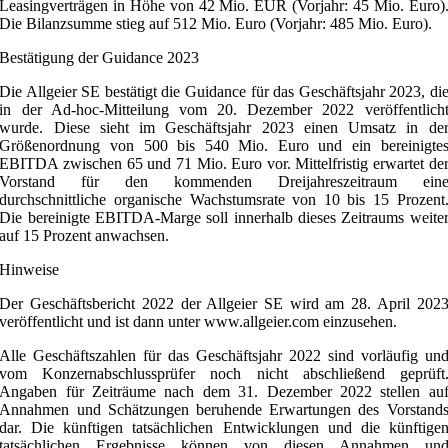
Leasingverträgen in Höhe von 42 Mio. EUR (Vorjahr: 45 Mio. Euro)
Die Bilanzsumme stieg auf 512 Mio. Euro (Vorjahr: 485 Mio. Euro).
Bestätigung der Guidance 2023
Die Allgeier SE bestätigt die Guidance für das Geschäftsjahr 2023, di
in der Ad-hoc-Mitteilung vom 20. Dezember 2022 veröffentlich
wurde. Diese sieht im Geschäftsjahr 2023 einen Umsatz in de
Größenordnung von 500 bis 540 Mio. Euro und ein bereinigte
EBITDA zwischen 65 und 71 Mio. Euro vor. Mittelfristig erwartet de
Vorstand für den kommenden Dreijahreszeitraum ein
durchschnittliche organische Wachstumsrate von 10 bis 15 Prozent
Die bereinigte EBITDA-Marge soll innerhalb dieses Zeitraums weite
auf 15 Prozent anwachsen.
Hinweise
Der Geschäftsbericht 2022 der Allgeier SE wird am 28. April 202
veröffentlicht und ist dann unter www.allgeier.com einzusehen.
Alle Geschäftszahlen für das Geschäftsjahr 2022 sind vorläufig un
vom Konzernabschlussprüfer noch nicht abschließend geprüft
Angaben für Zeiträume nach dem 31. Dezember 2022 stellen au
Annahmen und Schätzungen beruhende Erwartungen des Vorstand
dar. Die künftigen tatsächlichen Entwicklungen und die künftige
tatsächlichen Ergebnisse können von diesen Annahmen un