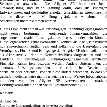
Schätzungen abweichen. Die Allgeier SE übernimmt kein
Gewährleistung und keine Haftung dafür, dass die künftige
Entwicklungen und die künftig erzielten tatsächlichen Ergebnisse mi
den in dieser Ad-hoc-Mitteilung geäußerten Annahmen un
Schätzungen übereinstimmen werden.
Dieses Dokument enthält – in einschlägigen Rechnungslegungsrahme
nicht genau bestimmte – ergänzende Finanzkennzahlen, di
sogenannte alternative Leistungskennzahlen sind oder sein können
Diese ergänzenden Finanzkennzahlen können als Analyseinstrumen
nur eingeschränkt tauglich sein und sollten für die Beurteilung de
Vermögens-, Finanz- und Ertragslage der Allgeier SE nicht isoliert ode
als Alternative zu den im Konzernabschluss dargestellten und i
Einklang mit einschlägigen Rechnungslegungsrahmen ermittelte
Finanzkennzahlen herangezogen werden. Andere Unternehmen, di
alternative Leistungskennzahlen mit einer ähnlichen Bezeichnun
darstellen oder berichten, können diese anders berechnen, so dass si
deshalb möglicherweise nicht vergleichbar sind. Weitere Informatione
zu den von der Allgeier SE verwendeten alternative
Leistungskennzahlen finden Sie im Geschäftsbericht 2021.
Kontakt:
Allgeier SE
Corporate Communications & Investor Relations