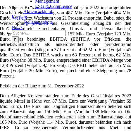
Management
ESG & Compliance
Der Allgeier Konzern erzielte im Geschäftsjahr 2022 im fortgeführte
Aktienrückkauf
Geschäft eine Gesamtleistung von 487 Mio. Euro (Vorjahr: 404 Mio
Karriere
Euro), was einem Wachstum von 21 Prozent entspricht. Dabei stieg di
Stellenangebote
Wertschöpfung (definiert als Gesamtleistung abzüglich der de
News
Umsätzen direkt zurechenbaren Umsatz- und Personalkosten
Suche
überproportional um 22 Prozent auf 157 Mio. Euro (Vorjahr: 129 Mio
nach:
Euro). Das bereinigte EBITDA (EBITDA vor Effekten, di
betriebswirtschaftlich als außerordentlich oder periodenfrem
qualifiziert werden) stieg um 37 Prozent auf 62 Mio. Euro (Vorjahr: 4
Mio. Euro). Das EBITDA wuchs um 63 Prozent und betrug 62 Mio
Euro (Vorjahr: 38 Mio. Euro), entsprechend einer EBITDA-Marge vo
12,8 Prozent (Vorjahr: 9,5 Prozent). Das EBIT belief sich auf 35 Mio
Euro (Vorjahr: 20 Mio. Euro), entsprechend einer Steigerung um 7
Prozent.
Eckdaten der Bilanz zum 31. Dezember 2022
Dem Allgeier Konzern standen zum Ende des Geschäftsjahres 202
liquide Mittel in Höhe von 87 Mio. Euro zur Verfügung (Vorjahr: 6
Mio. Euro). Die kurz- und langfristigen Finanzschulden beliefen sic
zum Bilanzstichtag auf 150 Mio. Euro (Vorjahr: 138 Mio. Euro). Di
Nettofinanzverbindlichkeiten reduzierten sich zum Bilanzstichtag au
105 Mio. Euro (Vorjahr: 114 Mio. Euro), darunter befanden sich nac
IFRS 16 zu passivierende Verbindlichkeiten aus Miet- un