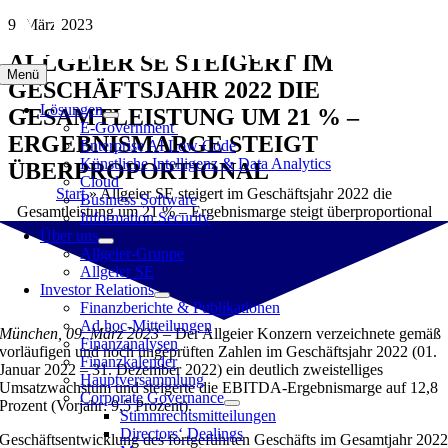
Zum
9. März 2023
Inhalt
ALLGEIER SE STEIGERT IM
springen
Menü
GESCHÄFTSJAHR 2022 DIE
Lösungen
GESAMTLEISTUNG UM 21 % –
E-Government
ERGEBNISMARGE STEIGT
Enterprise AI Low Code
Künstliche Intelligenz & Data Analytics
ÜBERPROPORTIONAL
Cloud
Start
»
Allgeier SE steigert im Geschäftsjahr 2022 die
Business Software
Gesamtleistung um 21 % – Ergebnismarge steigt überproportional
Information Security
Über uns
Allgeier-Gruppe
Allgeier SE
Investor Relations
Finanzberichte & Publikationen
Ad hoc-Mitteilungen
München, 09. März 2023
– Der Allgeier Konzern verzeichnete gemäß
Finanzanalysen
vorläufigen und noch ungeprüften Zahlen im Geschäftsjahr 2022 (01.
Finanzkalender
Januar 2022 – 31. Dezember 2022) ein deutlich zweistelliges
Hauptversammlung
Umsatzwachstum und steigerte die EBITDA-Ergebnismarge auf 12,8
Corporate Governance
Prozent (Vorjahr: 9,5 Prozent).
Stimmrechtsmitteilungen
Directors‘ Dealings
Geschäftsentwicklung des fortgeführten Geschäfts im Gesamtjahr 202