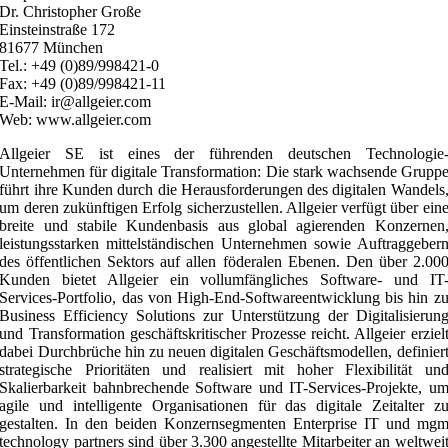
Dr. Christopher Große
Einsteinstraße 172
81677 München
Tel.: +49 (0)89/998421-0
Fax: +49 (0)89/998421-11
E-Mail: ir@allgeier.com
Web: www.allgeier.com
Allgeier SE ist eines der führenden deutschen Technologie
Unternehmen für digitale Transformation: Die stark wachsende Grupp
führt ihre Kunden durch die Herausforderungen des digitalen Wandels
um deren zukünftigen Erfolg sicherzustellen. Allgeier verfügt über ein
breite und stabile Kundenbasis aus global agierenden Konzernen
leistungsstarken mittelständischen Unternehmen sowie Auftraggeber
des öffentlichen Sektors auf allen föderalen Ebenen. Den über 2.00
Kunden bietet Allgeier ein vollumfängliches Software- und IT
Services-Portfolio, das von High-End-Softwareentwicklung bis hin z
Business Efficiency Solutions zur Unterstützung der Digitalisierun
und Transformation geschäftskritischer Prozesse reicht. Allgeier erziel
dabei Durchbrüche hin zu neuen digitalen Geschäftsmodellen, definier
strategische Prioritäten und realisiert mit hoher Flexibilität un
Skalierbarkeit bahnbrechende Software und IT-Services-Projekte, u
agile und intelligente Organisationen für das digitale Zeitalter z
gestalten. In den beiden Konzernsegmenten Enterprise IT und mg
technology partners sind über 3.300 angestellte Mitarbeiter an weltwei