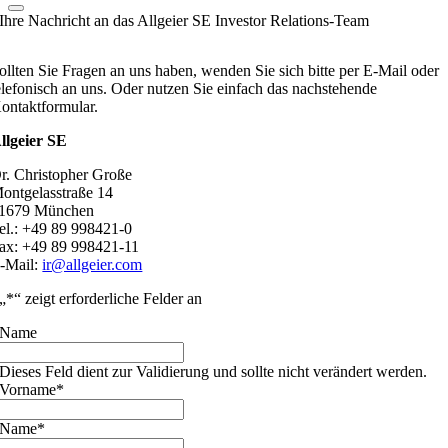
Ihre Nachricht an das Allgeier SE Investor Relations-Team
ollten Sie Fragen an uns haben, wenden Sie sich bitte per E-Mail oder
elefonisch an uns. Oder nutzen Sie einfach das nachstehende
ontaktformular.
llgeier SE
r. Christopher Große
ontgelasstraße 14
1679 München
el.: +49 89 998421-0
ax: +49 89 998421-11
-Mail:
ir@allgeier.com
„
*
“ zeigt erforderliche Felder an
Name
Dieses Feld dient zur Validierung und sollte nicht verändert werden.
Vorname
*
Name
*