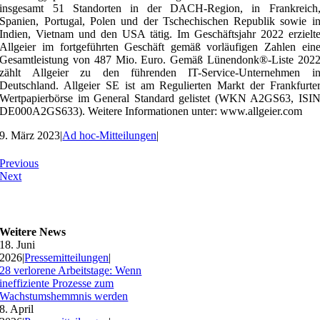
insgesamt 51 Standorten in der DACH-Region, in Frankreich
Spanien, Portugal, Polen und der Tschechischen Republik sowie i
Indien, Vietnam und den USA tätig. Im Geschäftsjahr 2022 erzielt
Allgeier im fortgeführten Geschäft gemäß vorläufigen Zahlen ein
Gesamtleistung von 487 Mio. Euro. Gemäß Lünendonk®-Liste 202
zählt Allgeier zu den führenden IT-Service-Unternehmen i
Deutschland. Allgeier SE ist am Regulierten Markt der Frankfurte
Wertpapierbörse im General Standard gelistet (WKN A2GS63, ISI
DE000A2GS633). Weitere Informationen unter: www.allgeier.com
9. März 2023
|
Ad hoc-Mitteilungen
|
Previous
Next
Weitere News
18. Juni
2026
|
Pressemitteilungen
|
28 verlorene Arbeitstage: Wenn
ineffiziente Prozesse zum
Wachstumshemmnis werden
8. April