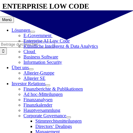
Zum
ENTERPRISE LOW CODE
Inhalt
springen
Menü
Lösungen
E-Government
Enterprise AI Low Code
Suche
Künstliche Intelligenz & Data Analytics
nach:
Cloud
Business Software
Information Security
Über uns
Allgeier-Gruppe
Allgeier SE
Investor Relations
Finanzberichte & Publikationen
Ad hoc-Mitteilungen
Finanzanalysen
Finanzkalender
Hauptversammlung
Corporate Governance
Stimmrechtsmitteilungen
Directors‘ Dealings
Management