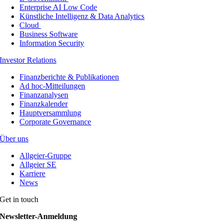
Enterprise AI Low Code
Künstliche Intelligenz & Data Analytics
Cloud
Business Software
Information Security
Investor Relations
Finanzberichte & Publikationen
Ad hoc-Mitteilungen
Finanzanalysen
Finanzkalender
Hauptversammlung
Corporate Governance
Über uns
Allgeier-Gruppe
Allgeier SE
Karriere
News
Get in touch
Newsletter-Anmeldung