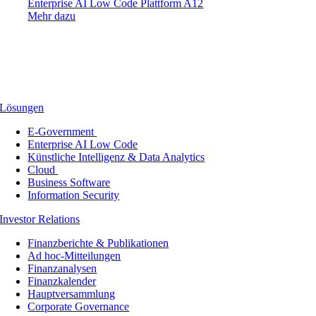
Enterprise AI Low Code Plattform A12
Mehr dazu
Lösungen
E-Government
Enterprise AI Low Code
Künstliche Intelligenz & Data Analytics
Cloud
Business Software
Information Security
Investor Relations
Finanzberichte & Publikationen
Ad hoc-Mitteilungen
Finanzanalysen
Finanzkalender
Hauptversammlung
Corporate Governance