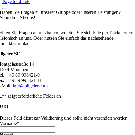
Page load link
Haben Sie Fragen zu unserer Gruppe oder unseren Leistungen?
Schreiben Sie uns!
ollten Sie Fragen an uns haben, wenden Sie sich bitte per E-Mail oder
elefonisch an uns. Oder nutzen Sie einfach das nachstehende
ontaktformular.
llgeier SE
ontgelasstraße 14
1679 München
el.: +49 89 998421-0
ax: +49 89 998421-11
-Mail:
info@allgeier.com
„
*
“ zeigt erforderliche Felder an
URL
Dieses Feld dient zur Validierung und sollte nicht verändert werden.
Vorname
*