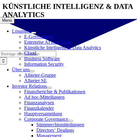
Zum
KÜNSTLICHE INTELLIGENZ & DATA
Inhalt
ANALYTICS
springen
Menü
Lösungen
E-Government
Enterprise AI Low Code
Künstliche Intelligenz & Data Analytics
Suche
Cloud
nach:
Business Software
Information Security
Über uns
Allgeier-Gruppe
Allgeier SE
Investor Relations
Finanzberichte & Publikationen
Ad hoc-Mitteilungen
Finanzanalysen
Finanzkalender
Hauptversammlung
Corporate Governance
Stimmrechtsmitteilungen
Directors‘ Dealings
Management