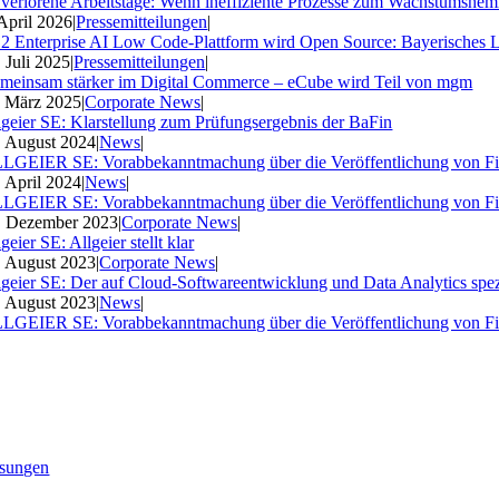
 verlorene Arbeitstage: Wenn ineffiziente Prozesse zum Wachstumshe
 April 2026
|
Pressemitteilungen
|
2 Enterprise AI Low Code-Plattform wird Open Source: Bayerisches 
. Juli 2025
|
Pressemitteilungen
|
meinsam stärker im Digital Commerce – eCube wird Teil von mgm
. März 2025
|
Corporate News
|
lgeier SE: Klarstellung zum Prüfungsergebnis der BaFin
. August 2024
|
News
|
LGEIER SE: Vorabbekanntmachung über die Veröffentlichung von Fi
. April 2024
|
News
|
LGEIER SE: Vorabbekanntmachung über die Veröffentlichung von Fi
. Dezember 2023
|
Corporate News
|
geier SE: Allgeier stellt klar
. August 2023
|
Corporate News
|
lgeier SE: Der auf Cloud-Softwareentwicklung und Data Analytics spezia
. August 2023
|
News
|
LGEIER SE: Vorabbekanntmachung über die Veröffentlichung von Fi
sungen