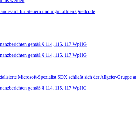
mmnis werden
Landesamt für Steuern und mgm öffnen Quellcode
nanzberichten gemäß § 114, 115, 117 WpHG
nanzberichten gemäß § 114, 115, 117 WpHG
lisierte Microsoft-Spezialist SDX schließt sich der Allgeier-Gruppe a
nanzberichten gemäß § 114, 115, 117 WpHG