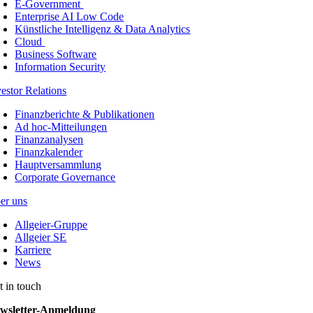
E-Government
Enterprise AI Low Code
Künstliche Intelligenz & Data Analytics
Cloud
Business Software
Information Security
vestor Relations
Finanzberichte & Publikationen
Ad hoc-Mitteilungen
Finanzanalysen
Finanzkalender
Hauptversammlung
Corporate Governance
er uns
Allgeier-Gruppe
Allgeier SE
Karriere
News
t in touch
wsletter-Anmeldung