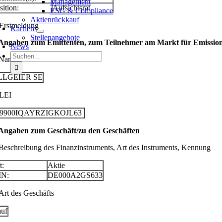
Management
sition:
Aufsichtsrat
ESG & Compliance
Aktienrückkauf
 Erstmeldung
Karriere
Stellenangebote
 Angaben zum Emittenten, zum Teilnehmer am Markt für Emissionsz
News
Suche
 Name
nach:
LLGEIER SE
 LEI
29900IQAYRZIGKOJL63
 Angaben zum Geschäft/zu den Geschäften
 Beschreibung des Finanzinstruments, Art des Instruments, Kennung
t:
Aktie
IN:
DE000A2GS633
 Art des Geschäfts
uf