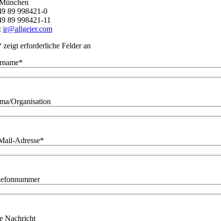
 München
+49 89 998421-0
49 89 998421-11
:
ir@allgeier.com
“ zeigt erforderliche Felder an
rname
*
rma/Organisation
Mail-Adresse
*
lefonnummer
re Nachricht