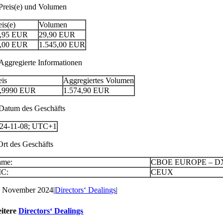
 Preis(e) und Volumen
eis(e)
Volumen
,95
EUR
29,90
EUR
,00
EUR
1.545,00
EUR
 Aggregierte Informationen
eis
Aggregiertes Volumen
,9990
EUR
1.574,90
EUR
 Datum des Geschäfts
24-11-08; UTC+1
 Ort des Geschäfts
ame:
CBOE EUROPE – D
IC:
CEUX
. November 2024
|
Directors‘ Dealings
|
itere
Directors‘ Dealings