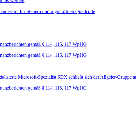
mmnis werden
Landesamt für Steuern und mgm öffnen Quellcode
nanzberichten gemäß § 114, 115, 117 WpHG
nanzberichten gemäß § 114, 115, 117 WpHG
lisierte Microsoft-Spezialist SDX schließt sich der Allgeier-Gruppe a
nanzberichten gemäß § 114, 115, 117 WpHG