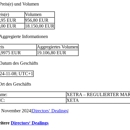
 Preis(e) und Volumen
eis(e)
Volumen
,95
EUR
956,80
EUR
,00
EUR
18.150,00
EUR
 Aggregierte Informationen
eis
Aggregiertes Volumen
,9975
EUR
19.106,80
EUR
 Datum des Geschäfts
24-11-08; UTC+1
 Ort des Geschäfts
ame:
XETRA – REGULIERTER MA
IC:
XETA
. November 2024
|
Directors‘ Dealings
|
itere
Directors‘ Dealings