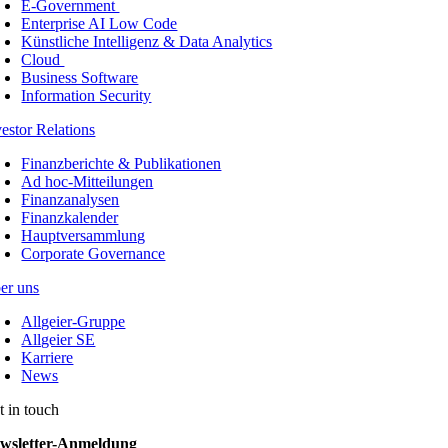
E-Government
Enterprise AI Low Code
Künstliche Intelligenz & Data Analytics
Cloud
Business Software
Information Security
vestor Relations
Finanzberichte & Publikationen
Ad hoc-Mitteilungen
Finanzanalysen
Finanzkalender
Hauptversammlung
Corporate Governance
er uns
Allgeier-Gruppe
Allgeier SE
Karriere
News
t in touch
wsletter-Anmeldung