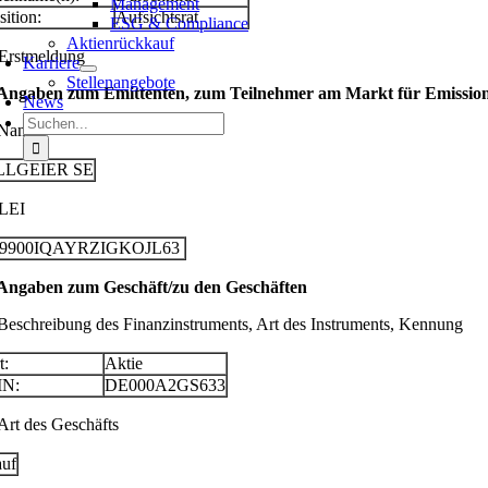
Management
sition:
Aufsichtsrat
ESG & Compliance
Aktienrückkauf
 Erstmeldung
Karriere
Stellenangebote
 Angaben zum Emittenten, zum Teilnehmer am Markt für Emissionsz
News
Suche
 Name
nach:
LLGEIER SE
 LEI
29900IQAYRZIGKOJL63
 Angaben zum Geschäft/zu den Geschäften
 Beschreibung des Finanzinstruments, Art des Instruments, Kennung
t:
Aktie
IN:
DE000A2GS633
 Art des Geschäfts
uf