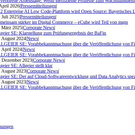
 verlorene Arbeitstage: Wenn ineffiziente Prozesse zum Wachstumshe
 April 2026
|
Pressemitteilungen
|
2 Enterprise AI Low Code-Plattform wird Open Source: Bayerisches 
. Juli 2025
|
Pressemitteilungen
|
meinsam stärker im Digital Commerce – eCube wird Teil von mgm
. März 2025
|
Corporate News
|
lgeier SE: Klarstellung zum Prüfungsergebnis der BaFin
. August 2024
|
News
|
LGEIER SE: Vorabbekanntmachung über die Veröffentlichung von Fi
. April 2024
|
News
|
LGEIER SE: Vorabbekanntmachung über die Veröffentlichung von Fi
. Dezember 2023
|
Corporate News
|
geier SE: Allgeier stellt klar
. August 2023
|
Corporate News
|
lgeier SE: Der auf Cloud-Softwareentwicklung und Data Analytics spezia
. August 2023
|
News
|
LGEIER SE: Vorabbekanntmachung über die Veröffentlichung von Fi
sungen