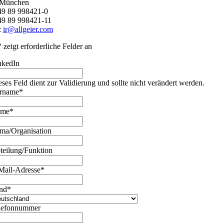
 München
+49 89 998421-0
49 89 998421-11
:
ir@allgeier.com
“ zeigt erforderliche Felder an
nkedIn
eses Feld dient zur Validierung und sollte nicht verändert werden.
rname
*
ame
*
rma/Organisation
teilung/Funktion
Mail-Adresse
*
nd
*
lefonnummer