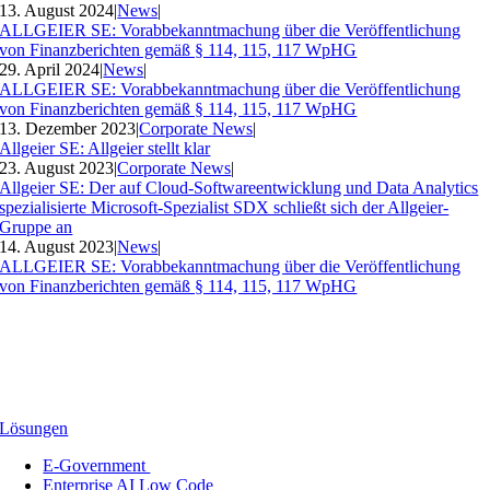
13. August 2024
|
News
|
ALLGEIER SE: Vorabbekanntmachung über die Veröffentlichung
von Finanzberichten gemäß § 114, 115, 117 WpHG
29. April 2024
|
News
|
ALLGEIER SE: Vorabbekanntmachung über die Veröffentlichung
von Finanzberichten gemäß § 114, 115, 117 WpHG
13. Dezember 2023
|
Corporate News
|
Allgeier SE: Allgeier stellt klar
23. August 2023
|
Corporate News
|
Allgeier SE: Der auf Cloud-Softwareentwicklung und Data Analytics
spezialisierte Microsoft-Spezialist SDX schließt sich der Allgeier-
Gruppe an
14. August 2023
|
News
|
ALLGEIER SE: Vorabbekanntmachung über die Veröffentlichung
von Finanzberichten gemäß § 114, 115, 117 WpHG
Lösungen
E-Government
Enterprise AI Low Code