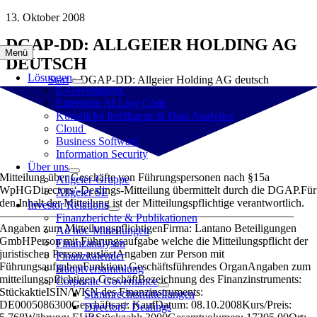
Zum
13. Oktober 2008
Inhalt
DGAP-DD: ALLGEIER HOLDING AG
springen
Menü
DEUTSCH
Lösungen
Start
»
DGAP-DD: Allgeier Holding AG deutsch
E-Government
Enterprise AI Low Code
Künstliche Intelligenz & Data Analytics
Cloud
Business Software
Information Security
Über uns
Mitteilung über Geschäfte von Führungspersonen nach §15a
Allgeier-Gruppe
WpHGDirectors‘-Dealings-Mitteilung übermittelt durch die DGAP.Für
Allgeier SE
den Inhalt der Mitteilung ist der Mitteilungspflichtige verantwortlich.
Investor Relations
——————————————————————————
Finanzberichte & Publikationen
Angaben zum MitteilungspflichtigenFirma: Lantano Beteiligungen
Ad hoc-Mitteilungen
GmbHPerson mit Führungsaufgabe welche die Mitteilungspflicht der
Finanzanalysen
juristischen Person auslöstAngaben zur Person mit
Finanzkalender
FührungsaufgabenFunktion: Geschäftsführendes OrganAngaben zum
Hauptversammlung
mitteilungspflichtigen GeschäftBezeichnung des Finanzinstruments:
Corporate Governance
StückaktieISIN/WKN des Finanzinstruments:
Stimmrechtsmitteilungen
DE0005086300Geschäftsart: KaufDatum: 08.10.2008Kurs/Preis:
Directors‘ Dealings