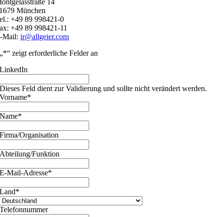
ontgelasstraße 14
1679 München
el.: +49 89 998421-0
ax: +49 89 998421-11
-Mail:
ir@allgeier.com
„
*
“ zeigt erforderliche Felder an
LinkedIn
Dieses Feld dient zur Validierung und sollte nicht verändert werden.
Vorname
*
Name
*
Firma/Organisation
Abteilung/Funktion
E-Mail-Adresse
*
Land
*
Telefonnummer