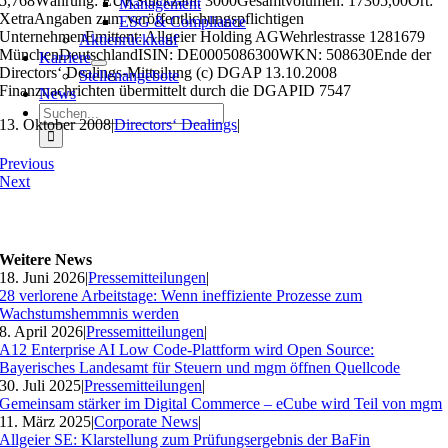
5,768Währung: EURStückzahl: 3000Gesamtvolumen: 17305,00Ort:
Management
XetraAngaben zum veröffentlichungspflichtigen
ESG & Compliance
UnternehmenEmittent: Allgeier Holding AGWehrlestrasse 1281679
Aktienrückkauf
MünchenDeutschlandISIN: DE0005086300WKN: 508630Ende der
Karriere
Directors‘ Dealings-Mitteilung (c) DGAP 13.10.2008
Stellenangebote
Finanznachrichten übermittelt durch die DGAPID 7547
News
Suche
13. Oktober 2008
|
Directors‘ Dealings
|
nach:
Previous
Next
Weitere News
18. Juni 2026
|
Pressemitteilungen
|
28 verlorene Arbeitstage: Wenn ineffiziente Prozesse zum
Wachstumshemmnis werden
8. April 2026
|
Pressemitteilungen
|
A12 Enterprise AI Low Code-Plattform wird Open Source:
Bayerisches Landesamt für Steuern und mgm öffnen Quellcode
30. Juli 2025
|
Pressemitteilungen
|
Gemeinsam stärker im Digital Commerce – eCube wird Teil von mgm
11. März 2025
|
Corporate News
|
Allgeier SE: Klarstellung zum Prüfungsergebnis der BaFin