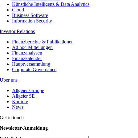
Künstliche Intelligenz & Data Analytics
Cloud
Business Software
Information Security
Investor Relations
Finanzberichte & Publikationen
Ad hoc-Mitteilungen
Finanzanalysen
Finanzkalender
Hauptversammlung
Corporate Governance
Über uns
Allgeier-Gruppe
Allgeier SE
Karriere
News
Get in touch
Newsletter-Anmeldung