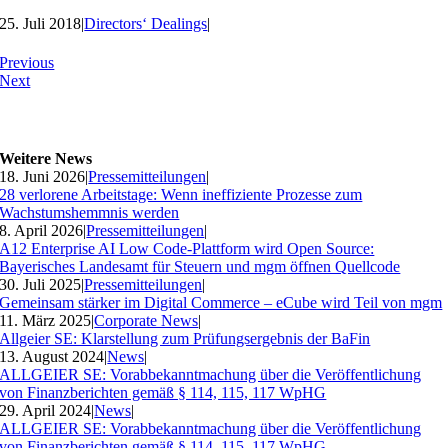
25. Juli 2018
|
Directors‘ Dealings
|
Previous
Next
Weitere News
18. Juni 2026
|
Pressemitteilungen
|
28 verlorene Arbeitstage: Wenn ineffiziente Prozesse zum
Wachstumshemmnis werden
8. April 2026
|
Pressemitteilungen
|
A12 Enterprise AI Low Code-Plattform wird Open Source:
Bayerisches Landesamt für Steuern und mgm öffnen Quellcode
30. Juli 2025
|
Pressemitteilungen
|
Gemeinsam stärker im Digital Commerce – eCube wird Teil von mgm
11. März 2025
|
Corporate News
|
Allgeier SE: Klarstellung zum Prüfungsergebnis der BaFin
13. August 2024
|
News
|
ALLGEIER SE: Vorabbekanntmachung über die Veröffentlichung
von Finanzberichten gemäß § 114, 115, 117 WpHG
29. April 2024
|
News
|
ALLGEIER SE: Vorabbekanntmachung über die Veröffentlichung
von Finanzberichten gemäß § 114, 115, 117 WpHG