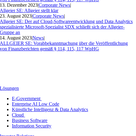
13. Dezember 2023
|
Corporate News
|
Allgeier SE: Allgeier stellt klar
23. August 2023
|
Corporate News
|
Allgeier SE: Der auf Cloud-Softwareentwicklung und Data Analytics
spezialisierte Microsoft-Spezialist SDX schließt sich der Allgeier-
Gruppe an
14. August 2023
|
News
|
ALLGEIER SE: Vorabbekanntmachung über die Veröffentlichung
von Finanzberichten gemäß § 114, 115, 117 WpHG
Lösungen
E-Government
Enterprise AI Low Code
Künstliche Intelligenz & Data Analytics
Cloud
Business Software
Information Security