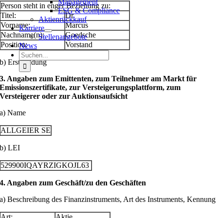
Management
Person steht in enger Beziehung zu:
ESG & Compliance
Titel:
Dr.
Aktienrückkauf
Vorname:
Marcus
Karriere
Nachname(n):
Goedsche
Stellenangebote
Position:
Vorstand
News
Suche
b) Erstmeldung
nach:
3. Angaben zum Emittenten, zum Teilnehmer am Markt für
Emissionszertifikate, zur Versteigerungsplattform, zum
Versteigerer oder zur Auktionsaufsicht
a) Name
ALLGEIER SE
b) LEI
529900IQAYRZIGKOJL63
4. Angaben zum Geschäft/zu den Geschäften
a) Beschreibung des Finanzinstruments, Art des Instruments, Kennung
Art:
Aktie