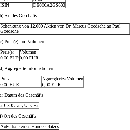
ISIN:
DE000A2GS633
b) Art des Geschäfts
Schenkung von 12.000 Aktien von Dr. Marcus Goedsche an Paul
Goedsche
c) Preis(e) und Volumen
Preis(e)
Volumen
0,00
EUR
0,00
EUR
d) Aggregierte Informationen
Preis
Aggregiertes Volumen
0,00
EUR
0,00
EUR
e) Datum des Geschäfts
2018-07-25; UTC+2
f) Ort des Geschäfts
Außerhalb eines Handelsplatzes