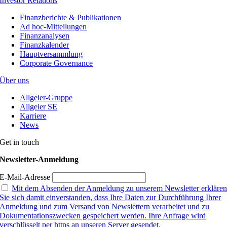
Investor Relations
Finanzberichte & Publikationen
Ad hoc-Mitteilungen
Finanzanalysen
Finanzkalender
Hauptversammlung
Corporate Governance
Über uns
Allgeier-Gruppe
Allgeier SE
Karriere
News
Get in touch
Newsletter-Anmeldung
E-Mail-Adresse
Mit dem Absenden der Anmeldung zu unserem Newsletter erkläre
Sie sich damit einverstanden, dass Ihre Daten zur Durchführung Ihrer
Anmeldung und zum Versand von Newslettern verarbeitet und zu
Dokumentationszwecken gespeichert werden. Ihre Anfrage wird
verschlüsselt per https an unseren Server gesendet.