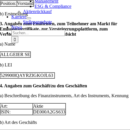
Management
Position:
Vorstand
ESG & Compliance
Aktienrückkauf
b) Erstmeldung
Karriere
Stellenangebote
3. Angaben zum Emittenten, zum Teilnehmer am Markt für
News
Emissionszertifikate, zur Versteigerungsplattform, zum
Suche
Versteigerer oder zur Auktionsaufsicht
nach:
a) Name
ALLGEIER SE
b) LEI
529900IQAYRZIGKOJL63
4. Angaben zum Geschäft/zu den Geschäften
a) Beschreibung des Finanzinstruments, Art des Instruments, Kennung
Art:
Aktie
ISIN:
DE000A2GS633
b) Art des Geschäfts