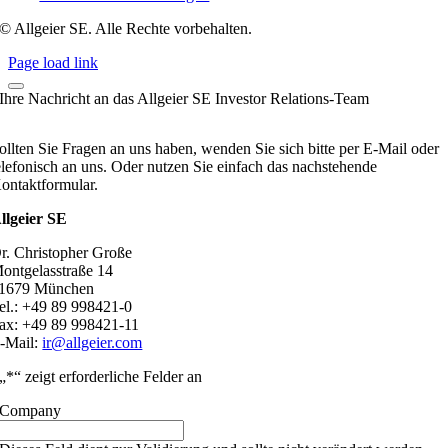
© Allgeier SE. Alle Rechte vorbehalten.
Page load link
Ihre Nachricht an das Allgeier SE Investor Relations-Team
ollten Sie Fragen an uns haben, wenden Sie sich bitte per E-Mail oder
elefonisch an uns. Oder nutzen Sie einfach das nachstehende
ontaktformular.
llgeier SE
r. Christopher Große
ontgelasstraße 14
1679 München
el.: +49 89 998421-0
ax: +49 89 998421-11
-Mail:
ir@allgeier.com
„
*
“ zeigt erforderliche Felder an
Company