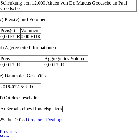
Schenkung von 12.000 Aktien von Dr. Marcus Goedsche an Paul
Goedsche
c) Preis(e) und Volumen
Preis(e)
Volumen
0,00
EUR
0,00
EUR
d) Aggregierte Informationen
Preis
Aggregiertes Volumen
0,00
EUR
0,00
EUR
e) Datum des Geschäfts
2018-07-25; UTC+2
f) Ort des Geschäfts
Außerhalb eines Handelsplatzes
25. Juli 2018
|
Directors‘ Dealings
|
Previous