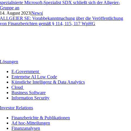
spezialisierte Microsoft-Spezialist SDX schließt sich der Allgeier-
Gruppe an
14. August 2023
|
News
|
ALLGEIER SE: Vorabbekanntmachung über die Veröffentlichung
von Finanzberichten gemäß § 114, 115, 117 WpHG
Lösungen
E-Government
Enterprise AI Low Code
Künstliche Intelligenz & Data Analytics
Cloud
Business Software
Information Security
Investor Relations
Finanzberichte & Publikationen
Ad hoc-Mitteilungen
Finanzanalysen