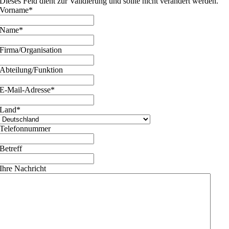
Dieses Feld dient zur Validierung und sollte nicht verändert werden.
Vorname
*
Name
*
Firma/Organisation
Abteilung/Funktion
E-Mail-Adresse
*
Land
*
Telefonnummer
Betreff
Ihre Nachricht