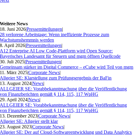
Next
Weitere News
18. Juni 2026
|
Pressemitteilungen
|
28 verlorene Arbeitstage: Wenn ineffiziente Prozesse zum
Wachstumshemmnis werden
8. April 2026
|
Pressemitteilungen
|
A12 Enterprise AI Low Code-Plattform wird Open Source:
Bayerisches Landesamt für Steuern und mgm öffnen Quellcode
30. Juli 2025
|
Pressemitteilungen
|
Gemeinsam stärker im Digital Commerce – eCube wird Teil von mgm
11. März 2025
|
Corporate News
|
Allgeier SE: Klarstellung zum Prüfungsergebnis der BaFin
13. August 2024
|
News
|
ALLGEIER SE: Vorabbekanntmachung über die Veröffentlichung
von Finanzberichten gemäß § 114, 115, 117 WpHG
29. April 2024
|
News
|
ALLGEIER SE: Vorabbekanntmachung über die Veröffentlichung
von Finanzberichten gemäß § 114, 115, 117 WpHG
13. Dezember 2023
|
Corporate News
|
Allgeier SE: Allgeier stellt klar
23. August 2023
|
Corporate News
|
Allgeier SE: Der auf Cloud-Softwareentwicklung und Data Analytics