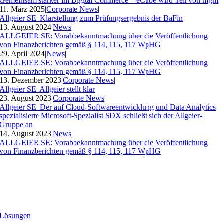
Gemeinsam stärker im Digital Commerce – eCube wird Teil von mgm
11. März 2025
|
Corporate News
|
Allgeier SE: Klarstellung zum Prüfungsergebnis der BaFin
13. August 2024
|
News
|
ALLGEIER SE: Vorabbekanntmachung über die Veröffentlichung
von Finanzberichten gemäß § 114, 115, 117 WpHG
29. April 2024
|
News
|
ALLGEIER SE: Vorabbekanntmachung über die Veröffentlichung
von Finanzberichten gemäß § 114, 115, 117 WpHG
13. Dezember 2023
|
Corporate News
|
Allgeier SE: Allgeier stellt klar
23. August 2023
|
Corporate News
|
Allgeier SE: Der auf Cloud-Softwareentwicklung und Data Analytics
spezialisierte Microsoft-Spezialist SDX schließt sich der Allgeier-
Gruppe an
14. August 2023
|
News
|
ALLGEIER SE: Vorabbekanntmachung über die Veröffentlichung
von Finanzberichten gemäß § 114, 115, 117 WpHG
Lösungen