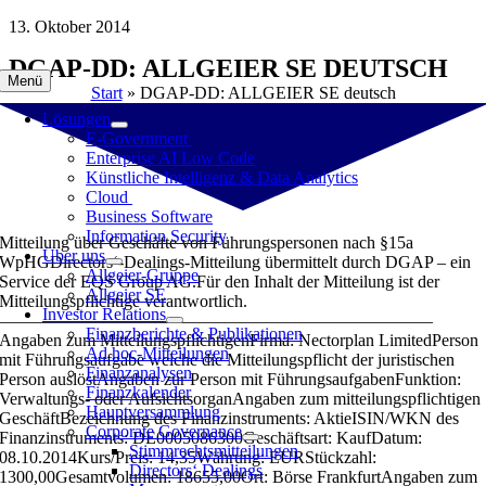
Zum
13. Oktober 2014
Inhalt
DGAP-DD: ALLGEIER SE DEUTSCH
springen
Menü
Start
»
DGAP-DD: ALLGEIER SE deutsch
Lösungen
E-Government
Enterprise AI Low Code
Künstliche Intelligenz & Data Analytics
Cloud
Business Software
Information Security
Mitteilung über Geschäfte von Führungspersonen nach §15a
Über uns
WpHGDirectors‘-Dealings-Mitteilung übermittelt durch DGAP – ein
Allgeier-Gruppe
Service der EQS Group AG.Für den Inhalt der Mitteilung ist der
Allgeier SE
Mitteilungspflichtige verantwortlich.
Investor Relations
—————————————————————————
Finanzberichte & Publikationen
Angaben zum MitteilungspflichtigenFirma: Nectorplan LimitedPerson
Ad hoc-Mitteilungen
mit Führungsaufgabe welche die Mitteilungspflicht der juristischen
Finanzanalysen
Person auslöstAngaben zur Person mit FührungsaufgabenFunktion:
Finanzkalender
Verwaltungs- oder AufsichtsorganAngaben zum mitteilungspflichtigen
Hauptversammlung
GeschäftBezeichnung des Finanzinstruments: AktieISIN/WKN des
Corporate Governance
Finanzinstruments: DE0005086300Geschäftsart: KaufDatum:
Stimmrechtsmitteilungen
08.10.2014Kurs/Preis: 14,35Währung: EURStückzahl:
Directors‘ Dealings
1300,00Gesamtvolumen: 18655,00Ort: Börse FrankfurtAngaben zum