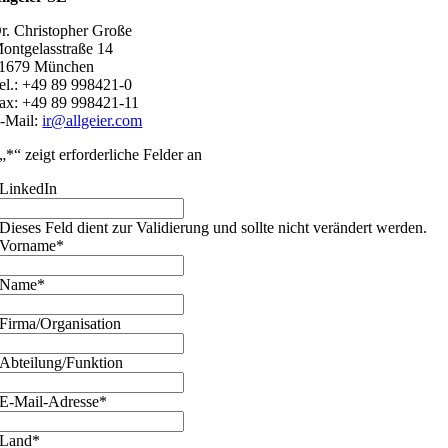
r. Christopher Große
ontgelasstraße 14
1679 München
el.: +49 89 998421-0
ax: +49 89 998421-11
-Mail:
ir@allgeier.com
„
*
“ zeigt erforderliche Felder an
LinkedIn
Dieses Feld dient zur Validierung und sollte nicht verändert werden.
Vorname
*
Name
*
Firma/Organisation
Abteilung/Funktion
E-Mail-Adresse
*
Land
*