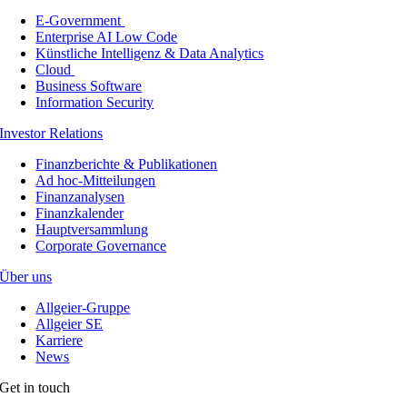
E-Government
Enterprise AI Low Code
Künstliche Intelligenz & Data Analytics
Cloud
Business Software
Information Security
Investor Relations
Finanzberichte & Publikationen
Ad hoc-Mitteilungen
Finanzanalysen
Finanzkalender
Hauptversammlung
Corporate Governance
Über uns
Allgeier-Gruppe
Allgeier SE
Karriere
News
Get in touch