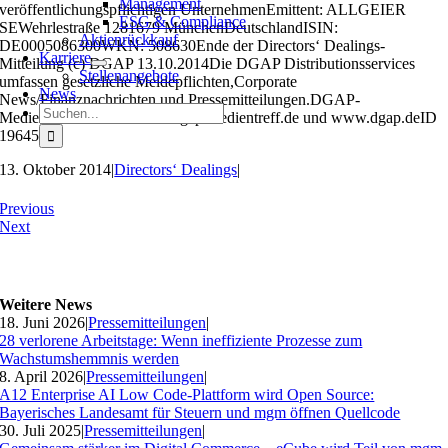
Management
veröffentlichungspflichtigen UnternehmenEmittent: ALLGEIER
ESG & Compliance
SEWehrlestraße 1281679 MünchenDeutschlandISIN:
Aktienrückkauf
DE0005086300WKN: 508630Ende der Directors‘ Dealings-
Karriere
Mitteilung (c) DGAP 13.10.2014Die DGAP Distributionsservices
Stellenangebote
umfassen gesetzliche Meldepflichten,Corporate
News
News/Finanznachrichten und Pressemitteilungen.DGAP-
Suche
Medienarchive unter www.dgap-medientreff.de und www.dgap.deID
nach:
19645
13. Oktober 2014
|
Directors‘ Dealings
|
Previous
Next
Weitere News
18. Juni 2026
|
Pressemitteilungen
|
28 verlorene Arbeitstage: Wenn ineffiziente Prozesse zum
Wachstumshemmnis werden
8. April 2026
|
Pressemitteilungen
|
A12 Enterprise AI Low Code-Plattform wird Open Source:
Bayerisches Landesamt für Steuern und mgm öffnen Quellcode
30. Juli 2025
|
Pressemitteilungen
|